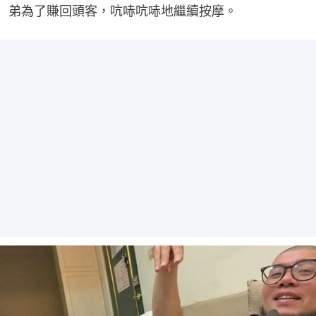
弟為了賺回頭客，吭哧吭哧地繼續按摩。