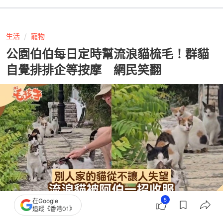
生活
寵物
公園伯伯每日定時幫流浪貓梳毛！群貓
自覺排排企等按摩 網民笑翻
5
在Google
追蹤《香港01》
撰文：
貓來了
出版：
2026-07-21 08:00
更新：
2026-07-21 11:20