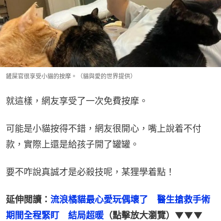
鏟屎官很享受小貓的按摩。（貓與愛的世界提供）
就這樣，網友享受了一次免費按摩。
可能是小貓按得不錯，網友很開心，嘴上說着不付
款，實際上還是給孩子開了罐罐。
要不咋說真誠才是必殺技呢，某狸學着點！
延伸閲讀：
流浪橘貓最心愛玩偶壞了　醫生搶救手術
期間全程緊盯　結局超暖
（點擊放大瀏覽）▼▼▼