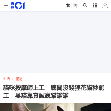
繁
|
简
生活
寵物
貓咪按摩師上工 聽聞沒錢狸花貓秒罷
工 黑貓靠真誠贏貓罐罐