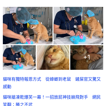
+
1
貓咪有獨特報恩方式 從蟑螂到老鼠 鏟屎官又驚又
感動
貓咪搶凍乾爆笑一幕！一招放屁神技崩飛對手 網民
笑翻：勝之不武