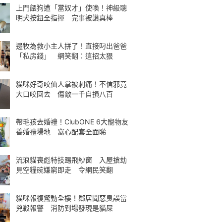
上門餵狗遭「當奴才」使喚！神級聰
明犬按鈕全指揮 完事被讚真棒
邊牧為救小主人拼了！直接叼出爸爸
「私房錢」 網笑翻：這招太狠
貓咪好奇咬仙人掌被刺痛！不信邪竟
大口咬回去 傷敵一千自損八百
帶毛孩去婚禮！ClubONE 6大寵物友
善婚禮場地 窩心配套全面睇
流浪貓喪彪特技踢飛紗窗 入屋搶劫
見空糧碗嫌窮即走 令網民笑翻
貓咪報復驚動全樓！鄰居聞惡臭誤當
兇殺報警 消防到場發現是貓屎