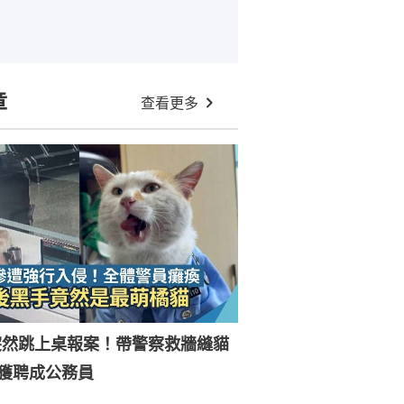
章
查看更多
突然跳上桌報案！帶警察救牆縫貓
獲聘成公務員