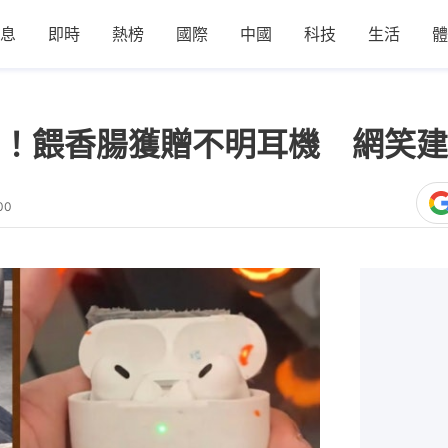
息
即時
熱榜
國際
中國
科技
生活
體
！餵香腸獲贈不明耳機 網笑建
00