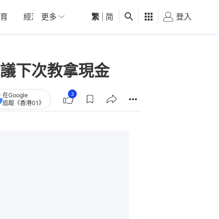
育
經濟
更多
01深圳
繁
觀點
|
简
健康
好食玩飛
登入
女
議下次教拿現金
3
在Google
追蹤《香港01》