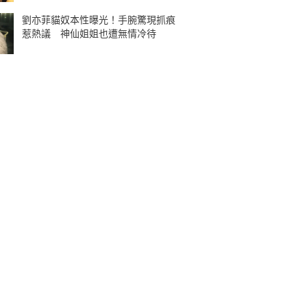
劉亦菲貓奴本性曝光！手腕驚現抓痕
惹熱議 神仙姐姐也遭無情冷待