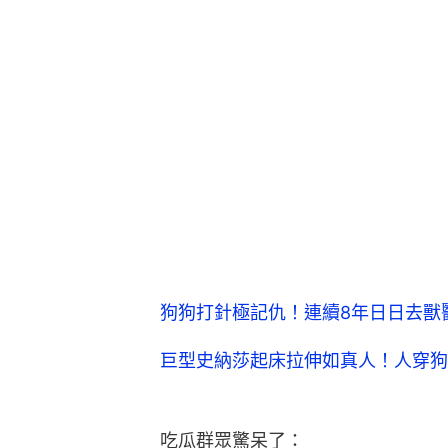
狗狗打針極記仇！連續8年日日去獸
巨型史納莎起床拉伸如真人！人穿狗
吃瓜群眾驚呆了：