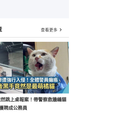
章
查看更多
突然跳上桌報案！帶警察救牆縫貓
獲聘成公務員