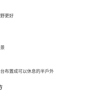
視野更好
風景
陽台布置成可以休息的半戶外
方