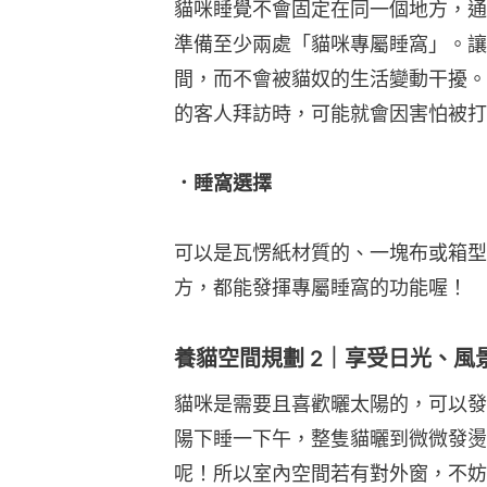
貓咪睡覺不會固定在同一個地方，通
準備⾄少兩處「貓咪專屬睡窩」。讓
間，⽽不會被貓奴的⽣活變動干擾。
的客⼈拜訪時，可能就會因害怕被打
．睡窩選擇
可以是瓦愣紙材質的、⼀塊布或箱型
方，都能發揮專屬睡窩的功能喔！
養貓空間規劃 2｜享受日光、風
貓咪是需要且喜歡曬太陽的，可以發
陽下睡⼀下午，整隻貓曬到微微發燙
呢！所以室內空間若有對外窗，不妨