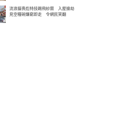
流浪貓喪彪特技踢飛紗窗 入屋搶劫
見空糧碗嫌窮即走 令網民笑翻