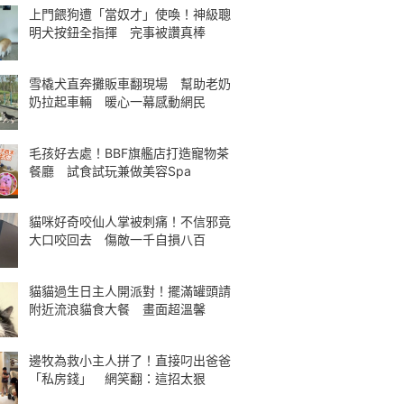
上門餵狗遭「當奴才」使喚！神級聰
明犬按鈕全指揮 完事被讚真棒
雪橇犬直奔攤販車翻現場 幫助老奶
奶拉起車輛 暖心一幕感動網民
毛孩好去處！BBF旗艦店打造寵物茶
餐廳 試食試玩兼做美容Spa
貓咪好奇咬仙人掌被刺痛！不信邪竟
大口咬回去 傷敵一千自損八百
貓貓過生日主人開派對！擺滿罐頭請
附近流浪貓食大餐 畫面超溫馨
邊牧為救小主人拼了！直接叼出爸爸
「私房錢」 網笑翻：這招太狠