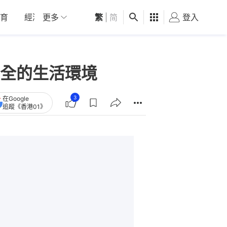
育
經濟
更多
01深圳
繁
觀點
|
简
健康
好食玩飛
登入
女
全的生活環境
3
在Google
追蹤《香港01》