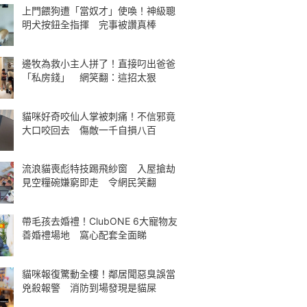
上門餵狗遭「當奴才」使喚！神級聰
明犬按鈕全指揮 完事被讚真棒
邊牧為救小主人拼了！直接叼出爸爸
「私房錢」 網笑翻：這招太狠
貓咪好奇咬仙人掌被刺痛！不信邪竟
大口咬回去 傷敵一千自損八百
流浪貓喪彪特技踢飛紗窗 入屋搶劫
見空糧碗嫌窮即走 令網民笑翻
帶毛孩去婚禮！ClubONE 6大寵物友
善婚禮場地 窩心配套全面睇
貓咪報復驚動全樓！鄰居聞惡臭誤當
兇殺報警 消防到場發現是貓屎