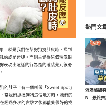
熱門文
象，就是我們在幫狗狗撓肚皮時，摸到
亂動或是蹬腿。而飼主覺得這個現像很
狗表現出這樣的行為是的確感覺到很舒
。
肚子上有一個叫做「Sweet Spot」
流浪橘貓
，當我們抓撓狗狗這個地方時，牠們的
B 最終齊
在經過多次的實驗之後都能夠很好的找