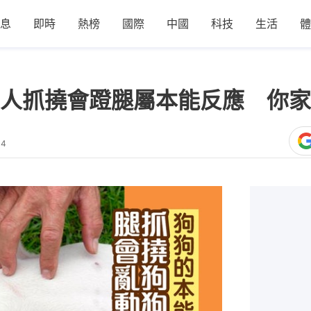
息
即時
熱榜
國際
中國
科技
生活
體
人抓撓會蹬腿屬本能反應 你家
14