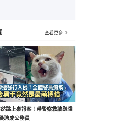
章
查看更多
突然跳上桌報案！帶警察救牆縫貓
獲聘成公務員