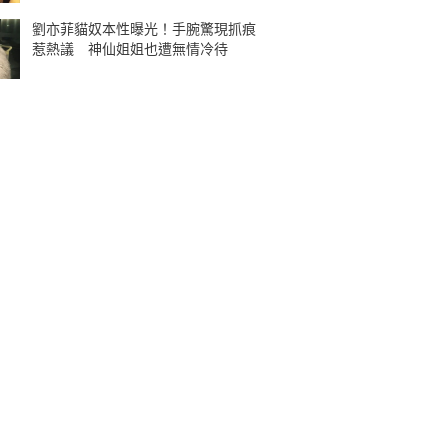
劉亦菲貓奴本性曝光！手腕驚現抓痕
惹熱議 神仙姐姐也遭無情冷待