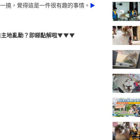
一撓，覺得這是一件很有趣的事情。
►
自主地亂動？即睇點解啦▼▼▼