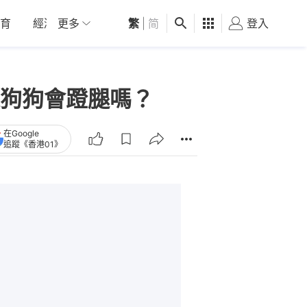
育
經濟
更多
01深圳
繁
觀點
|
简
健康
好食玩飛
登入
女
狗狗會蹬腿嗎？
在Google
追蹤《香港01》