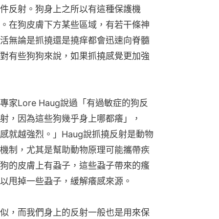
件反射。狗身上之所以有這種保護機
。在狗皮膚下方某些區域，有若干條神
活無論是抓撓還是撓痒都會迅速向脊髓
對有些狗狗來說，如果抓撓感覺更加強
Lore Haug說過「有過敏症的狗反
射，因為這些狗幾乎身上哪都癢」，
感就越強烈。」Haug說抓撓反射是動物
機制，尤其是幫助動物原理可能攜帶疾
狗的皮膚上有蝨子，這些蝨子帶來的瘙
以甩掉一些蝨子，緩解癢感來源。
似，而我們身上的反射一般也是用來保