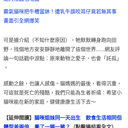
霸氣貓咪把牛槽當牀！遭乳牛誤咬耳仔竟若無其事
畫面引全網爆笑
可是據介紹（不知什麼原因），牠默默轉身跑向田
野，找個地方安安靜靜地離開了這個世界……網友評
論一句話戳中淚點：原來動物之愛子，也會「託孤」 
。
感動之餘，也讓人感傷。貓媽媽的最後，看得沉重，
可這就是死亡的殘酷，我們只能為生者祈禱：希望小
貓咪能在新的家庭，健健康康生活下去～
【延伸閲讀】
貓咪姐妹同一天出生　飲食生活相同但
體型差兩倍　養了一貓一豬？
（點擊連結看全文）