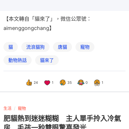
【本文轉自「貓來了」，微信公眾號：
aimenggongchang】
貓
流浪貓狗
唐貓
寵物
動物熱話
貓來了
24
1
35
0
1
生活
寵物
肥貓熱到迷迷糊糊 主人單手拎入冷氣
房 毛孩一秒雙眼驚喜發光