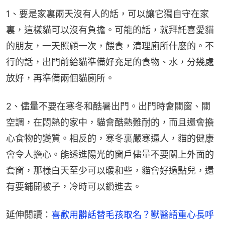
1、要是家裏兩天沒有人的話，可以讓它獨自守在家
裏，這樣貓可以沒有負擔。可能的話，就拜託喜愛貓
的朋友，一天照顧一次，餵食，清理廁所什麼的。不
行的話，出門前給貓準備好充足的食物、水，分幾處
放好，再準備兩個貓廁所。
2、儘量不要在寒冬和酷暑出門。出門時會關窗、關
空調，在悶熱的家中，貓會酷熱難耐的，而且還會擔
心食物的變質。相反的，寒冬裏嚴寒逼人，貓的健康
會令人擔心。能透進陽光的窗戶儘量不要關上外面的
套窗，那樣白天至少可以暖和些，貓會好過點兒，還
有要鋪開被子，冷時可以鑽進去。
延伸閱讀：
喜歡用髒話替毛孩取名？獸醫語重心長呼