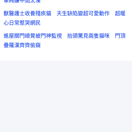
單純嫌中間太凍
獸醫護士收養殘疾貓 天生缺陷變超可愛動作 超暖
心日常惹哭網民
進屋關門總覺被門神監視 抬頭驚見兩隻貓咪 門頂
疊羅漢齊齊偷窺