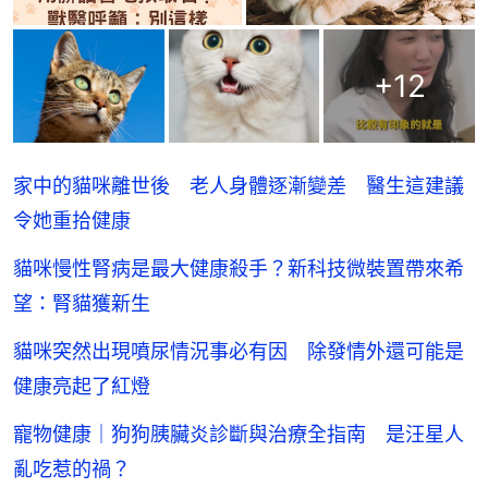
+
12
家中的貓咪離世後 老人身體逐漸變差 醫生這建議
令她重拾健康
貓咪慢性腎病是最大健康殺手？新科技微裝置帶來希
望：腎貓獲新生
貓咪突然出現噴尿情況事必有因 除發情外還可能是
健康亮起了紅燈
寵物健康｜狗狗胰臟炎診斷與治療全指南 是汪星人
亂吃惹的禍？