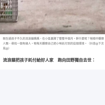
剛生過孩子不久的流浪貓媽媽，在小區裏蹲了整整半個月。幹什麼呢？牠暗中觀察
人類，尋找一個有緣人。牠每天觀察自己把小咪託付到的這個環境。（抖音@下次
見@）
流浪貓把孩子託付給好人家　跑向田野獨自去世：