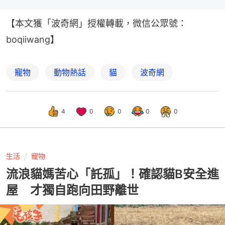
【本文獲「波奇網」授權轉載，微信公眾號：
boqiiwang】
寵物
動物熱話
貓
波奇網
4
0
0
0
0
生活
寵物
流浪貓媽苦心「託孤」！確認貓B安全進
屋 才獨自跑向田野離世