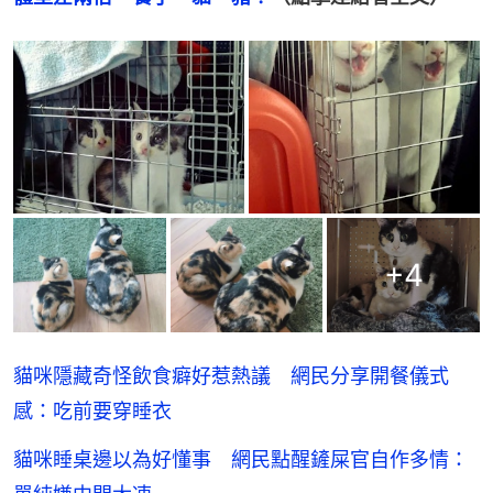
+
4
貓咪隱藏奇怪飲食癖好惹熱議 網民分享開餐儀式
感：吃前要穿睡衣
貓咪睡桌邊以為好懂事 網民點醒鏟屎官自作多情：