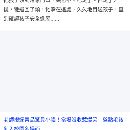
把孩子領到這家門口，頭也不回地走了。但走了之
後，牠還回了頭，牠躲在遠處，久久地目送孩子，直
到確認孩子安全進屋……
老師搜違禁品驚見小貓！當場沒收惹爆笑 盤點毛孩
亂入校園名場面