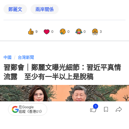
鄭麗文
兩岸關係
9
0
0
0
3
中國
台灣新聞
習鄭會｜鄭麗文曝光細節：習近平真情
流露 至少有一半以上是脫稿
1
在Google
追蹤《香港01》