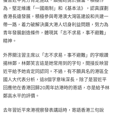
獲習近平充分肯定施政，讚揚她勇於擔當、積極作
為，堅定維護「一國兩制」和《基本法》，認真謀劃
香港長遠發展，積極參與粵港澳大灣區建設和共建一
帶一路，着力破解決廣大港人切身利益問題，努力為
青年發展創造條件，體現其「志不求易，事不避難」
精神。
外界關注習主席以「志不求易，事不避難」的字眼讚
揚林鄭，林鄭笑言這是她常用到的字句，間接反映習
近平給予她肯定同認同。不過，有不願具名的港區全
國人大代表分析，這8個字意味深長，除了是習近平
回應他在香港回歸20周年訪港時的寄語，亦是給予林
鄭高水平的評價。
去年習近平來港視察發表講話時，寄語香港三句說