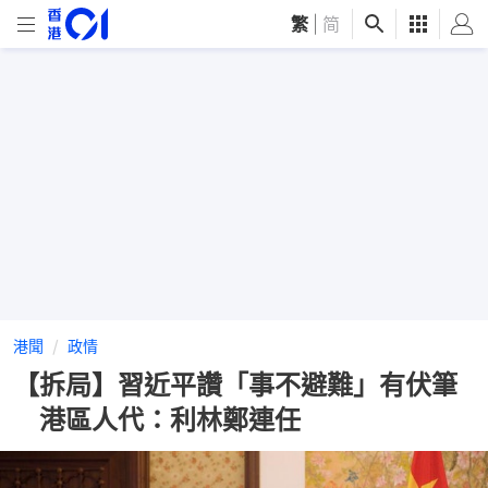
繁
|
简
港聞
政情
【拆局】習近平讚「事不避難」有伏筆
港區人代：利林鄭連任