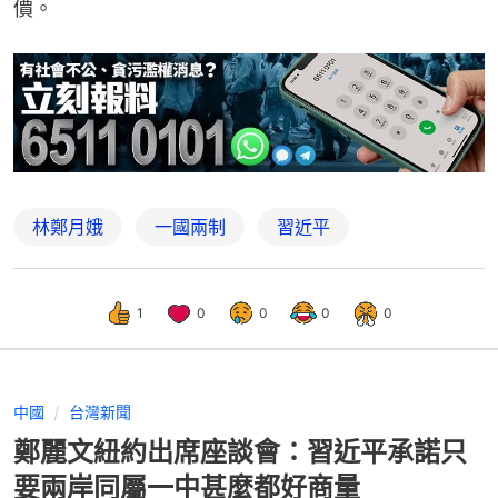
價。
林鄭月娥
一國兩制
習近平
1
0
0
0
0
中國
台灣新聞
鄭麗文紐約出席座談會：習近平承諾只
要兩岸同屬一中甚麼都好商量