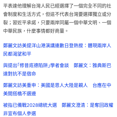
平表達他理解台灣人民已經選擇了一個完全不同的社
會制度和生活方式，但這不代表台灣要選擇獨立或分
裂；習近平承諾，只要兩岸同屬一個中華文明、一個
中華民族，什麼事情都好商量。
鄭麗文訪美提洋山港演講連數日登熱搜：體現兩岸人
民都渴望和平
與提出｢修昔底德陷阱｣學者會談 鄭麗文：雅典斯巴
達對抗不是宿命
鄭麗文訪美重申：美國是恩人大陸是親人 台應在中
美間搭橋不選邊
被指已備戰2028總統大選 鄭麗文澄清：是奪回政權
非宣布個人參選