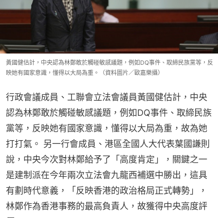
黃國健估計，中央認為林鄭敢於觸碰敏感議題，例如DQ事件、取締民族黨等，反
映她有國家意識，懂得以大局為重。（資料圖片／歐嘉樂攝）
行政會議成員、工聯會立法會議員黃國健估計，中央
認為林鄭敢於觸碰敏感議題，例如DQ事件、取締民族
黨等，反映她有國家意識，懂得以大局為重，故為她
打打氣。 另一行會成員、港區全國人大代表葉國謙則
說，中央今次對林鄭給予了「高度肯定」，關鍵之一
是建制派在今年兩次立法會九龍西補選中勝出，這具
有劃時代意義，「反映香港的政治格局正式轉勢」，
林鄭作為香港事務的最高負責人，故獲得中央高度評