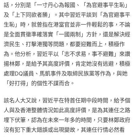
話，分別是「一寸丹心為報國、「為官避事平生恥」
及「上下同欲者勝」。其中習近平談到「為官避事平
生恥」時，就曾指在港當官並非一件輕鬆的事，不論
是全面貫徹準確落實「一國兩制」方針，還是解決經
濟民生、打擊港獨等問題，都要迎難而上，積極作
為。他分析，習近平以「志不求易，事不避難」來讚
揚林鄭，是給予其高度評價，肯定她沒有逃避，積極
處理DQ議員、馬凱事件及取締民族黨等作為，與她
「好打得」的個性不謀而合。
該名人大又說，習近平在特首任期中段時間，給予個
人與及香港整體情況如此高度評價，是為其連任之路
埋下伏筆，認為在未來一年多的時間，只要林鄭政府
沒有犯下重大錯誤或出現變故，其連任行情必然看