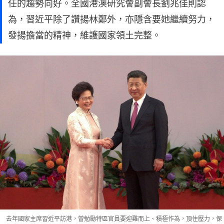
任的趨勢向好。全國港澳研究會副會長劉兆佳則認
為，習近平除了讚揚林鄭外，亦隱含要她繼續努力，
發揚擔當的精神，維護國家領土完整。
去年國家主席習近平訪港，曾勉勵特區官員要迎難而上、積極作為，頂住壓力，保