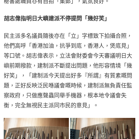
秘書處職員亦有自拍「集郵」，氣氛良好。
胡志偉指明日大嶼建派不停提問「幾好笑」
民主派多名議員隨後亦在「立」字標致下拍攝合照，
他們高呼「香港加油，抗爭到底，香港人，煲底見」
等口號。胡志偉表示，立法會財委會今天審議明日大
嶼前期撥款，建制派不斷提出問題，他形容情境「幾
好笑」，「建制派今天提出好多『所謂』有質素嘅問
題，正好反映泛民喺議會嘅時候，建制派無負責任監
察政府，只做應聲蟲同舉手機器，根本地令議會失
衡，完全無視民主派同市民的意見」。