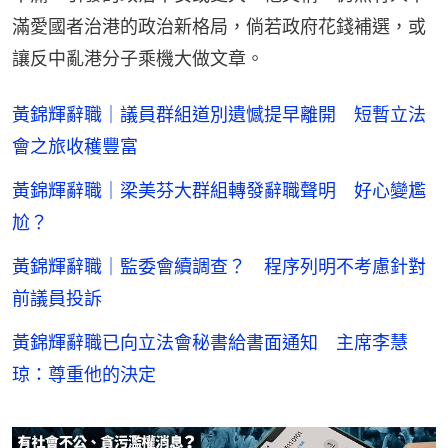
滿愛國者治港的政治新格局，倘若政府花錢補選，或
讓反中亂港分子乘機大做文章。
黃錦輝辭職｜議員群組道別遺憾提早離開 短暫立法
會之旅收穫豐富
黃錦輝辭職｜梁美芬大群組轉發辭職聲明 好心變尷
尬？
黃錦輝辭職｜監委會續調查？ 程序列明不考慮針對
前議員投訴
黃錦輝辭職已向立法會秘書給書面通知 主席李慧
琼：尊重他的決定