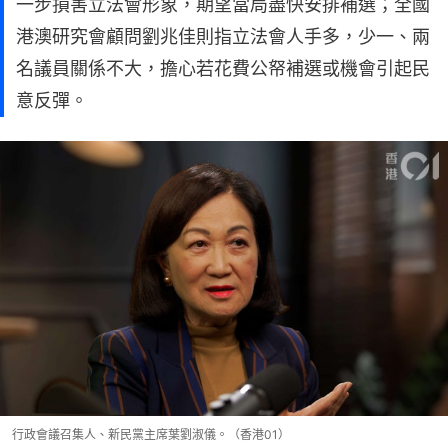
一步損害立法會形象，期望當局盡快安排補選；全國
港澳研究會顧問劉兆佳則指立法會人手多，少一、兩
名議員關係不大，擔心若花費公帑補選或機會引起民
意反彈。
行政會議召集人、新民黨主席葉劉淑儀。（香港01）