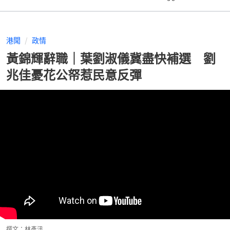
港聞
政情
黃錦輝辭職｜葉劉淑儀冀盡快補選 劉
兆佳憂花公帑惹民意反彈
撰文：
林彥汛