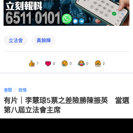
立法會
黃錦輝
7
0
0
0
2
港聞
政情
有片｜李慧琼5票之差險勝陳振英 當選
第八屆立法會主席