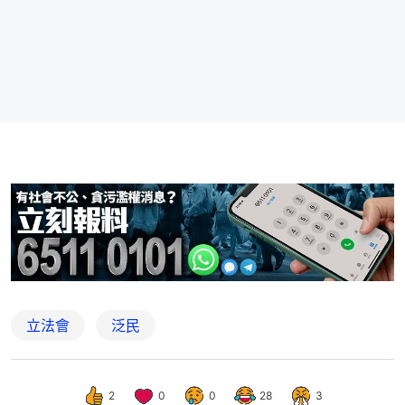
立法會
泛民
2
0
0
28
3