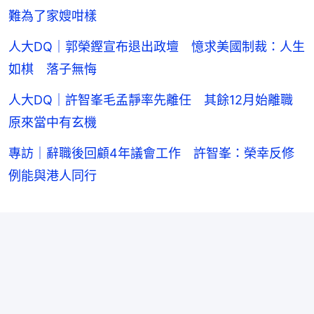
難為了家嫂咁樣
人大DQ｜郭榮鏗宣布退出政壇 憶求美國制裁：人生
如棋 落子無悔
人大DQ｜許智峯毛孟靜率先離任 其餘12月始離職
原來當中有玄機
專訪｜辭職後回顧4年議會工作 許智峯：榮幸反修
例能與港人同行