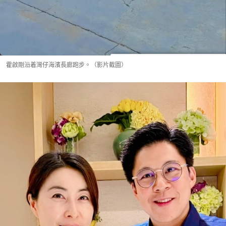
霍啟剛沿着灣仔海濱長廊跑步。（影片截圖）