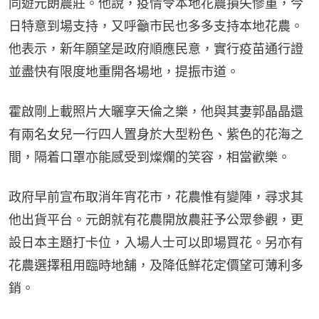
同遊元朗農莊。他說，疫情令本地花農損失慘重，今
日特意到場支持，又呼籲市民也多多支持本地花農。
他表示，新年願望是政府順應民意，實行疫苗通行證
並盡快有限度地重開各場地，提振市道。
霍啟剛上載照片大曬享天倫之樂，他與其妻郭晶晶還
有兩名女兒一行四人置身於大型粉色、紫色的花海之
間，隔着口罩亦能感受到燦爛的笑容，相當歡樂。
政府早前宣布取消年宵花市，花農惟有變陣，尋求其
他出貨平台。元朗就有花農開放農莊予公眾參觀，更
設日本主題打卡位，入場人士可以即場買花。另亦有
花農選擇租用臨時地舖，及降低鮮花定價望可薄利多
銷。