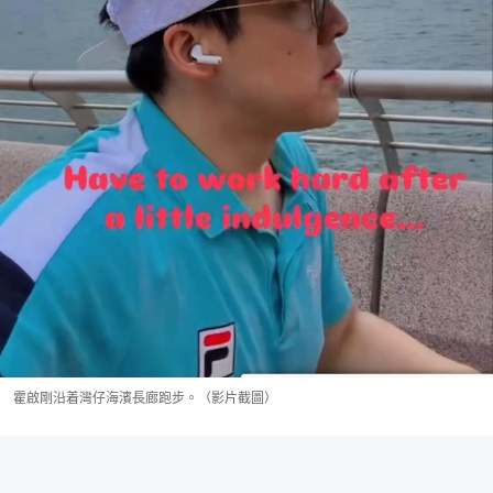
霍啟剛沿着灣仔海濱長廊跑步。（影片截圖）