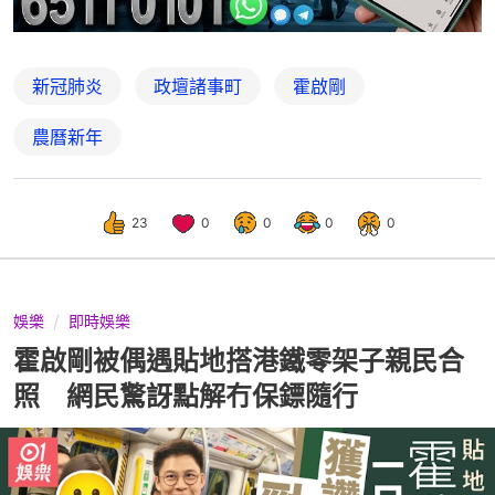
新冠肺炎
政壇諸事町
霍啟剛
農曆新年
23
0
0
0
0
娛樂
即時娛樂
霍啟剛被偶遇貼地搭港鐵零架子親民合
照 網民驚訝點解冇保鏢隨行