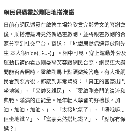
網民偶遇霍啟剛貼地搭港鐵
日前有網民透露在啟德主場館欣賞完鄭秀文的答謝會
後，乘搭港鐵時竟然偶遇霍啟剛，並將跟霍啟剛的合
照分享到社交平台，寫道：「地鐵居然偶遇霍啟剛先
生 本人很nice(｡•̀ᴗ-)」。相中可見，穿上運動外套及
運動長褲的霍啟剛曼聯笑容跟網民合照，網民更大讚
問能否合照時，霍啟剛馬上點頭微笑答應。有大批網
民看到照片後，都感到非常驚訝：「真正的富豪出門
坐地鐵」、「又帥又親民」、「霍啟剛豪門的清流和
典範。滿滿的正能量。是年輕人學習的好榜樣。加
油，加油，加油。」、「太接地氣了」、「唔喺嘛…
佢坐地鐵？」、「富豪竟然搭地鐵？」、「點解冇保
鏢？」