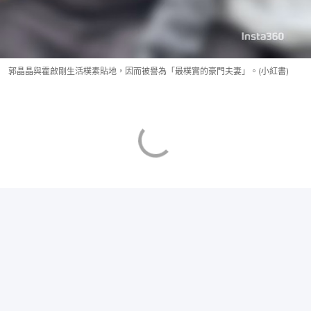
郭晶晶與霍啟剛生活樸素貼地，因而被譽為「最樸實的豪門夫妻」。(小紅書)