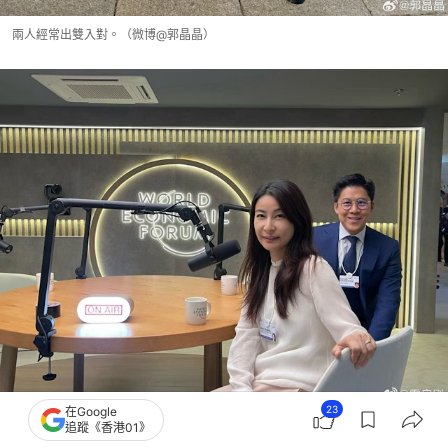
兩人經常出雙入對。（微博@郭晶晶）
23
在Google
兩人經常出雙入對。（微博@霍啟剛）
追蹤《香港01》