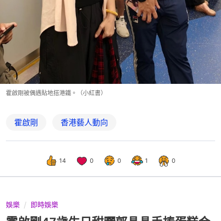
霍啟剛被偶遇貼地搭港鐵。（小紅書）
霍啟剛
香港藝人動向
14
0
0
1
0
娛樂
即時娛樂