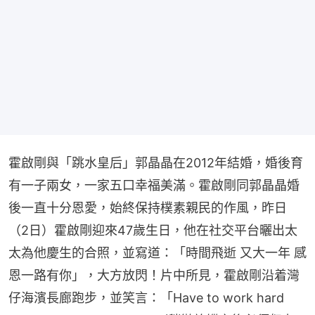
霍啟剛與「跳水皇后」郭晶晶在2012年結婚，婚後育
有一子兩女，一家五口幸福美滿。霍啟剛同郭晶晶婚
後一直十分恩愛，始終保持樸素親民的作風，昨日
（2日）霍啟剛迎來47歲生日，他在社交平台曬出太
太為他慶生的合照，並寫道：「時間飛逝 又大一年 感
恩一路有你」，大方放閃！片中所見，霍啟剛沿着灣
仔海濱長廊跑步，並笑言：「Have to work hard 