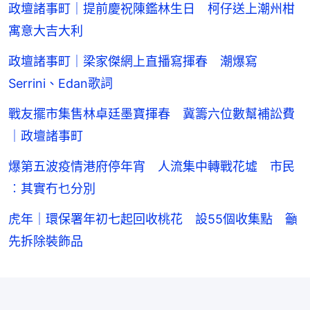
政壇諸事町｜提前慶祝陳鑑林生日 柯仔送上潮州柑
寓意大吉大利
政壇諸事町｜梁家傑網上直播寫揮春 潮爆寫
Serrini、Edan歌詞
戰友擺市集售林卓廷墨寶揮春 冀籌六位數幫補訟費
｜政壇諸事町
爆第五波疫情港府停年宵 人流集中轉戰花墟 市民
︰其實冇乜分別
虎年｜環保署年初七起回收桃花 設55個收集點 籲
先拆除裝飾品