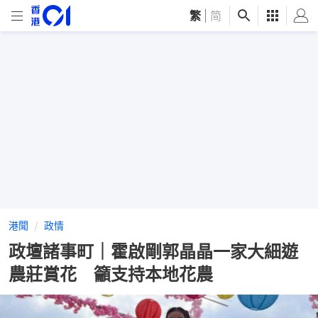
繁
|
简
港聞
政情
政壇諸事町｜霍啟剛郭晶晶一家大細遊
農莊賞花 籲支持本地花農