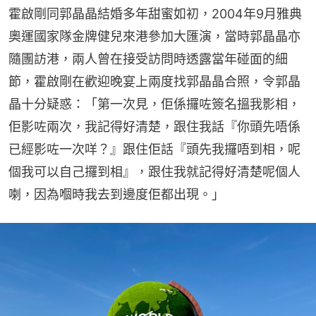
霍啟剛同郭晶晶結婚多年甜蜜如初，2004年9月雅典
奧運國家隊金牌健兒來港參加大匯演，當時郭晶晶亦
隨團訪港，兩人曾在接受訪問時透露當年碰面的細
節，霍啟剛在歡迎晚宴上兩度找郭晶晶合照，令郭晶
晶十分疑惑：「第一次見，佢係攞咗簽名搵我影相，
佢影咗兩次，我記得好清楚，跟住我話『你頭先唔係
已經影咗一次咩？』跟住佢話『頭先我攞唔到相，呢
個我可以自己攞到相』，跟住我就記得好清楚呢個人
喇，因為嗰時我去到邊度佢都出現。」