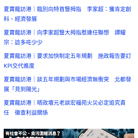
夏寶龍訪港｜臨別向特首豎拇指 李家超：獲肯定創
科、經濟發展
夏寶龍訪港｜向李家超豎大拇指惹連任聯想 譚耀
宗：諗多咗少少
夏寶龍訪港｜要求加快制定五年規劃 施政報告要訂
KPI交代進度
夏寶龍訪港｜談五年規劃與市場經濟無衝突 北都發
展「見到陽光」
夏寶龍訪港｜晤政壇元老談宏福苑火災必定追究責
任 徹查利益關係