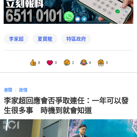
李家超
夏寶龍
特區政府
8
0
2
4
5
港聞
政情
李家超回應會否爭取連任：一年可以發
生很多事 時機到就會知道