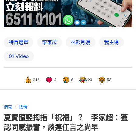
特首選舉
李家超
林鄭月娥
我主場
01 Video
316
4
6
20
53
港聞
政情
夏寶龍竪拇指「祝福」？ 李家超：獲
認同感振奮，談連任言之尚早