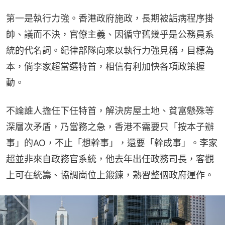
第一是執行力強。香港政府施政，長期被詬病程序掛
帥、議而不決，官僚主義、因循守舊幾乎是公務員系
統的代名詞。紀律部隊向來以執行力強見稱，目標為
本，倘李家超當選特首，相信有利加快各項政策握
動。
不論誰人擔任下任特首，解決房屋土地、貧富懸殊等
深層次矛盾，乃當務之急，香港不需要只「按本子辦
事」的AO，不止「想幹事」，還要「幹成事」。李家
超並非來自政務官系統，他去年出任政務司長，客觀
上可在統籌、協調崗位上鍛鍊，熟習整個政府運作。