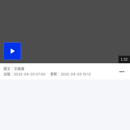
播
放
1:32
總
影
共
片
時
撰文：
文維廣
間
出版：
2022-04-05 07:00
更新：
2022-04-05 15:12