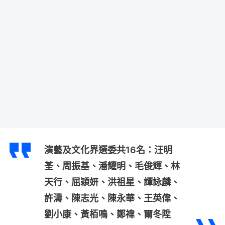
演藝及文化界選委共16名：汪明
荃、周振基、潘耀明、毛俊輝、林
天行、屈穎妍、洪祖星、譚詠麟、
許濤、陳志光、陳永華、王英偉、
劉小康、黃栢鳴、鄭禕、爾冬陞