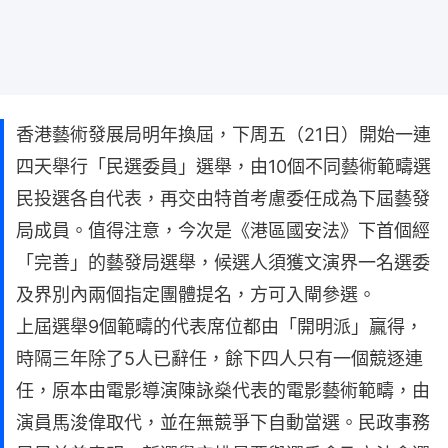
香港藝術發展局明年換屆，下周五（21日）開始一連
四天舉行「民選委員」選舉，由10個不同藝術範疇選
民投選各自代表，再交由特首考慮委任成為下屆藝發
局成員。值得注意，今次是《港區國安法》下首個經
「完善」的藝發局選舉，候選人須獲文演界一名選委
及界別內兩個指定團體提名，方可入閘參選。
上屆選舉9個範疇的代表席位都由「開明派」贏得，
時隔三年除了5人已辭任，餘下四人只有一個競逐連
任，原本由電影導演陳詠燊代表的電影藝術範疇，由
演員馬浚偉取代，並在無競爭下自動當選。民政事務