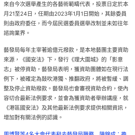
來自今次選舉產生的各藝術範疇代表，投票日定於本
月21至24日，任期由2023年1月1日開始，其餘委員
則由政府委任，而今屆民選委員選舉改制並未如往年
諮詢業界。
藝發局每年主宰著逾億元撥款，是本地藝團主要資助
來源，《國安法》下，發行《理大圍城》的「影意
志」被停資助，藝發局表明，獲資助團體如在現行法
例下，被確定為鼓吹港獨、推翻政府，將被暫緩、調
整及停止資助撥款。藝發局也會審視資助合約，使內
容切合最新法例要求，並會為獲資助者舉辦講座，就
《港區國安法》及其他最新法例要求提供相關資訊，
增加對有關法例的認識。
周博賢等4名大會代表辭去藝發局職務 陳錦成：擔