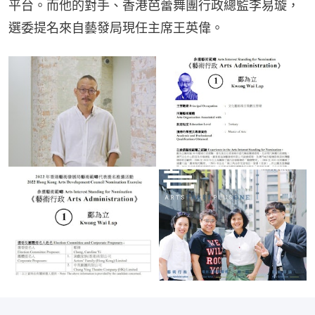
平台。而他的對手、香港芭蕾舞團行政總監李易璇，
選委提名來自藝發局現任主席王英偉。