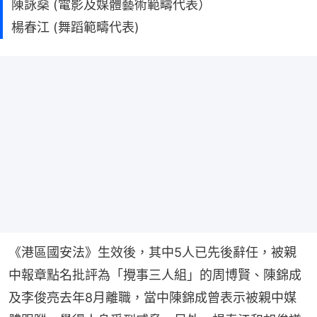
陳詠燊 (電影及媒體藝術範疇代表）
楊春江 (舞蹈範疇代表)
《港區國安法》生效後，其中5人已先後辭任，被親
中報章點名批評為「攪事三人組」的周博賢、陳錦成
及李俊亮去年8月離職，當中陳錦成曾表示被親中媒