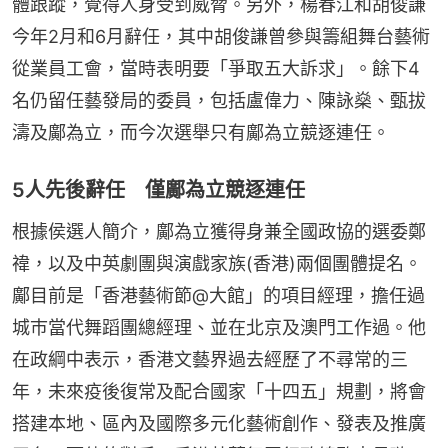
體跟蹤，覺得人身受到威脅。另外，楊春江和胡俊謙
今年2月和6月辭任，其中胡俊謙曾參與籌組舞台藝術
從業員工會，當時表明要「爭取五大訴求」。餘下4
名仍留任藝發局的委員，包括盧偉力、陳詠燊、甄拔
濤及鄺為立，而今次選舉只有鄺為立競逐連任。
5人先後辭任 僅鄺為立競逐連任
根據侯選人簡介，鄺為立獲得身兼全國政協的選委鄭
禕，以及中英劇團與演戲家族(香港)兩個團體提名。
鄺目前是「香港藝術節@大館」的項目經理，擔任過
城巿當代舞蹈團總經理、並在北京及澳門工作過。他
在政綱中表示，香港文藝界過去經歷了不尋常的三
年，未來疫後復常及配合國家「十四五」規劃，將會
搭建本地、區內及國際多元化藝術創作、發表及推廣