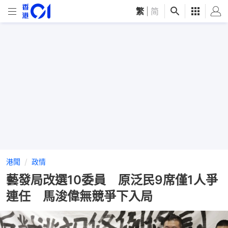
繁
|
简
港聞
政情
藝發局改選10委員 原泛民9席僅1人爭
連任 馬浚偉無競爭下入局