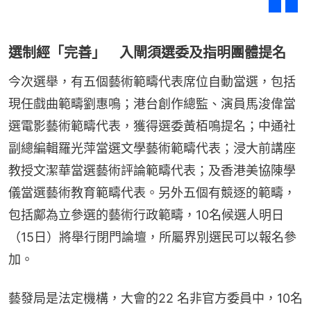
選制經「完善」 入閘須選委及指明團體提名
今次選舉，有五個藝術範疇代表席位自動當選，包括
現任戲曲範疇劉惠鳴；港台創作總監、演員馬浚偉當
選電影藝術範疇代表，獲得選委黃栢鳴提名；中通社
副總編輯羅光萍當選文學藝術範疇代表；浸大前講座
教授文潔華當選藝術評論範疇代表；及香港美協陳學
儀當選藝術教育範疇代表。另外五個有競逐的範疇，
包括鄺為立參選的藝術行政範疇，10名候選人明日
（15日）將舉行閉門論壇，所屬界別選民可以報名參
加。
藝發局是法定機構，大會的22 名非官方委員中，10名