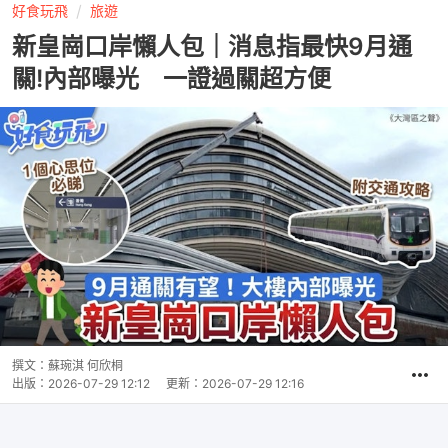
好食玩飛
旅遊
新皇崗口岸懶人包｜消息指最快9月通
關!內部曝光 一證過關超方便
撰文：
蘇琬淇 何欣桐
出版：
2026-07-29 12:12
更新：
2026-07-29 12:16