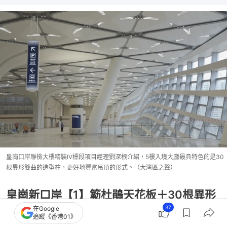
皇崗口岸聯檢大樓精裝IV標段項目經理劉深根介紹，5樓入境大廳最具特色的是30
根異形雙曲的造型柱，更好地豐富吊頂的形式。（大灣區之聲）
皇崗新口岸【1】簕杜鵑天花板＋30根異形
37
在Google
雙曲造型柱
追蹤《香港01》