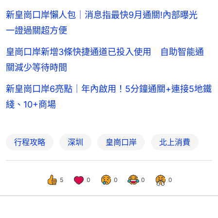
新皇崗口岸懶人包｜消息指最快9月通關!內部曝光
一證過關超方便
皇崗口岸新增3條快捷通道已投入使用 自助智能通
關減少等待時間
新皇崗口岸6亮點｜年內啟用！5分鐘通關+連接5地鐵
綫、10+商場
行程攻略
深圳
皇崗口岸
北上消費
5
0
0
0
0