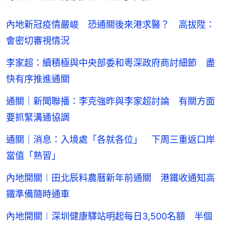
內地新冠疫情嚴峻 恐通關後來港求醫？ 高拔陞：
會密切審視情況
李家超：續積極與中央部委和粵深政府商討細節 盡
快有序推進通關
通關｜新聞聯播：李克強昨與李家超討論 有關方面
要抓緊溝通協調
通關｜消息：入境處「各就各位」 下周三重返口岸
當值「熟習」
內地開關︱田北辰料農曆新年前通關 港鐵收通知高
鐵準備隨時通車
內地開關︱深圳健康驛站明起每日3,500名額 半個