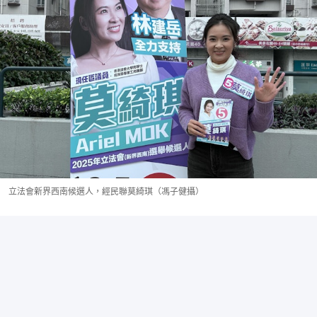
立法會新界西南候選人，經民聯莫綺琪（馮子健攝）