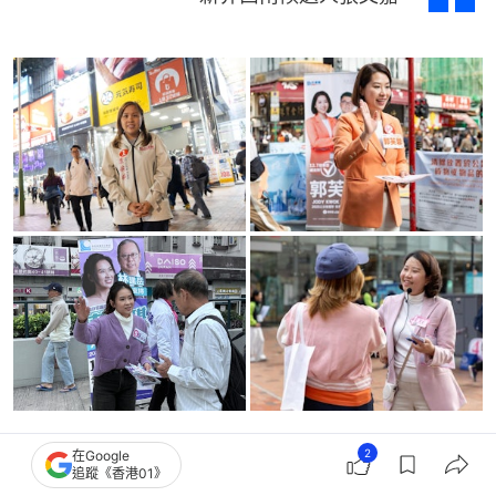
五朵金花巾幗之戰 如何突出自己？
2
在Google
追蹤《香港01》