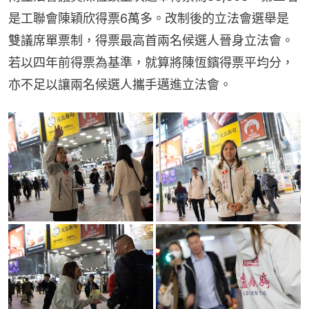
是工聯會陳穎欣得票6萬多。改制後的立法會選舉是
雙議席單票制，得票最高首兩名候選人晉身立法會。
若以四年前得票為基準，就算將陳恆鑌得票平均分，
亦不足以讓兩名候選人攜手邁進立法會。