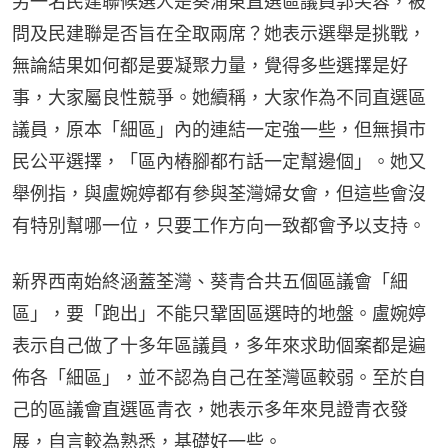
另一名民建聯候選人是葵涌東直選區議員郭芙蓉，被
問及民建聯是否旨在全取兩席？她表示選舉是挑戰，
無論結果如何都是要凝聚力量，覺得多些選擇是好
事，大家屬良性競爭。她續稱，大家作為不同直選區
議員，原本「細區」內的連結一定強一些，但無損市
民公平選擇，「區內樁腳都冇話一定幫邊個」。她又
舉例指，與盧婉婷都有參與荃灣婦女會，但這些會沒
有特別幫哪一位，只要工作方向一致都會予以支持。
新界西南始終涵蓋荃灣、葵青合共五個區議會「細
區」，要「跑出」不能只鞏固區選時的地盤。盧婉婷
表示自己做了十多年區議員，多年來求助個案都是遍
佈各「細區」，並不認為自己在荃灣區較弱。至於自
己的區議會直選區青衣，她表示多年來見證青衣發
展，自言較為熟悉，基礎好一些。