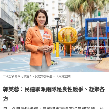
立法會新界西南候選人，民建聯郭芙蓉。（黃寶瑩攝）
郭芙蓉：民建聯派兩隊是良性競爭、凝聚各
方