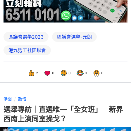
區議會選舉2023
區議會選舉-元朗
港九勞工社團聯會
2
0
0
0
0
港聞
政情
選舉專訪｜直選唯一「全女班」 新界
西南上演同室操戈？