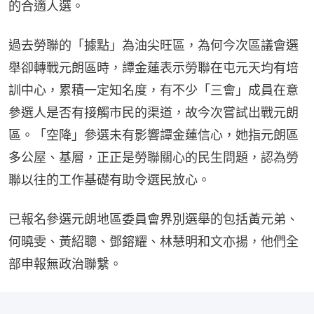
的合適人選。
過去勞聯的「據點」為油尖旺區，為何今次區議會選
舉卻轉戰元朗區時，譚金蓮表示勞聯在屯元天均有培
訓中心，累積一定知名度，有不少「三會」成員在意
參選人是否有接觸市民的渠道，故今次嘗試出戰元朗
區。「空降」參選未有影響譚金蓮信心，她指元朗區
多公屋、基層，正正是勞聯關心的民生問題，認為勞
聯以往的工作基礎有助令選民放心。
已報名參選元朗地區委員會界別選舉的包括黃元弟、
何曉雯、黃紹聰、鄧鎔耀、林慧明和文亦揚，他們全
部申報無政治聯繫。