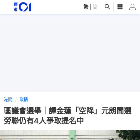
繁
|
简
港聞
政情
區議會選舉｜譚金蓮「空降」元朗間選
勞聯仍有4人爭取提名中