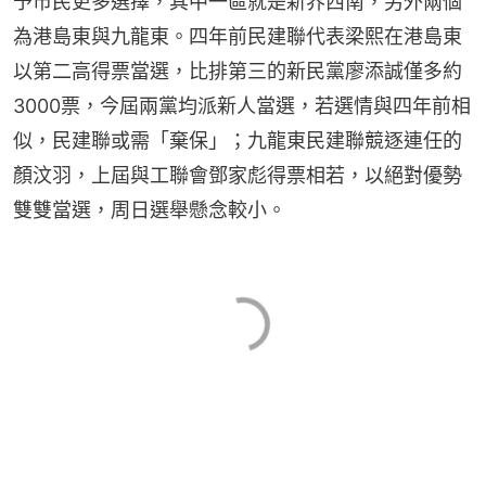
予市民更多選擇，其中一區就是新界西南，另外兩個
為港島東與九龍東。四年前民建聯代表梁熙在港島東
以第二高得票當選，比排第三的新民黨廖添誠僅多約
3000票，今屆兩黨均派新人當選，若選情與四年前相
似，民建聯或需「棄保」；九龍東民建聯競逐連任的
顏汶羽，上屆與工聯會鄧家彪得票相若，以絕對優勢
雙雙當選，周日選舉懸念較小。