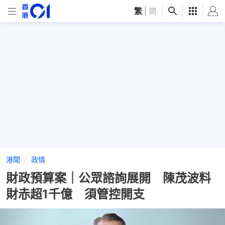
繁
|
简
港聞
政情
財政預算案｜公眾諮詢展開 陳茂波料
財赤超1千億 須管控開支