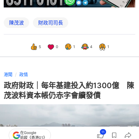
陳茂波
財政司司長
5
0
1
4
1
港聞
政情
政府財政｜每年基建投入約1300億 陳
茂波料資本帳仍赤字會續發債
11
在Google
追蹤《香港01》