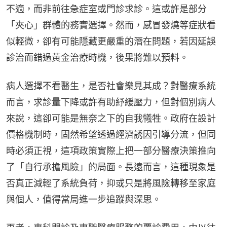
不適，而非前往急症室或門診求診。這或許是部分
「夾心」群體的務實選擇。然而，感冒發燒等症狀看
似輕微，卻有可能隱藏更嚴重的潛在問題，若因延誤
診治而錯過黃金治療時機，後果將難以預料。
病人選擇不看醫生，是否社會樂見其成？對醫療系統
而言，求診量下降或許有助紓緩壓力，但對個別病人
來說，這卻可能是無奈之下的自我犧牲。政府在設計
價格機制時，固然希望透過經濟誘因引導分流，但同
時必須正視，這項政策實際上把一部分醫療決策推向
了「自行承擔風險」的局面。長遠而言，這種現象是
否真正減輕了系統負荷，抑或只是將風險轉移至家庭
與個人，值得當局進一步追蹤與深思。