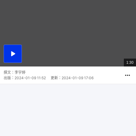
播
放
1:30
總
影
共
片
時
撰文：
李宇婷
間
出版：
2024-01-09 11:52
更新：
2024-01-09 17:06