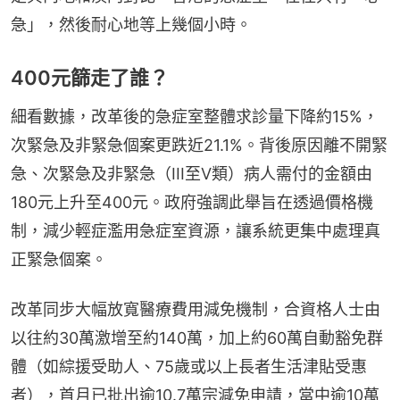
急」，然後耐心地等上幾個小時。
400元篩走了誰？
細看數據，改革後的急症室整體求診量下降約15%，
次緊急及非緊急個案更跌近21.1%。背後原因離不開緊
急、次緊急及非緊急（III至V類）病人需付的金額由
180元上升至400元。政府強調此舉旨在透過價格機
制，減少輕症濫用急症室資源，讓系統更集中處理真
正緊急個案。
改革同步大幅放寬醫療費用減免機制，合資格人士由
以往約30萬激增至約140萬，加上約60萬自動豁免群
體（如綜援受助人、75歲或以上長者生活津貼受惠
者），首月已批出逾10.7萬宗減免申請，當中逾10萬