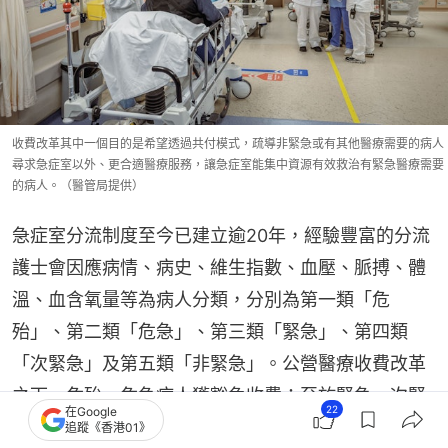
收費改革其中一個目的是希望透過共付模式，疏導非緊急或有其他醫療需要的病人
尋求急症室以外、更合適醫療服務，讓急症室能集中資源有效救治有緊急醫療需要
的病人。（醫管局提供）
急症室分流制度至今已建立逾20年，經驗豐富的分流
護士會因應病情、病史、維生指數、血壓、脈搏、體
溫、血含氧量等為病人分類，分別為第一類「危
殆」、第二類「危急」、第三類「緊急」、第四類
「次緊急」及第五類「非緊急」。公營醫療收費改革
之下，危殆、危急病人獲豁免收費；至於緊急、次緊
22
在Google
急、非緊急病人則需繳付400元費用。
追蹤《香港01》