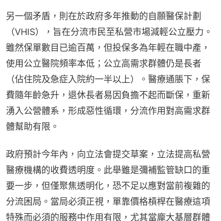
另一個矛盾，則在於政府多年推動的自願醫保計劃
（VHIS），旨在分流市民至私營市場減輕公立壓力。
雖然保單數目已逾百萬，但投保多為年輕在職中產，
使用公立醫院頻率本低；公立高需求群體仍是長者
（佔住院及急症入院約一半以上）。醫療通脹下，保
費隨年齡急升，退休長者易因負擔不起而斷保，重新
湧入公營體系，形成惡性循環，分流作用對高需求群
體幫助有限。
政府預計今年內，向立法會提交草案，立法提高私營
醫療機構的收費透明度。此舉雖是彌補監管缺口的重
要一步，但僅聚焦透明化，恐不足以應對當前複雜的
分流困局。當局必須正視，單靠價格槓桿在醫療這項
特殊而必須的服務中作用有限，尤其當龐大基層群體