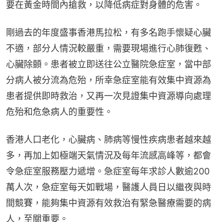
要在黃金時間內搶救，以降低病症對身體的危害。
剛過去的年度盛事香港馬拉松，有多名跑手懷疑心臟
不適，部分人情況較嚴重，需要現場進行心肺復甦、
心臟除顫。患者被立即送往公立醫院急症室，當中部
分病人被分流為危殆，所幸急症室能有效集中資源為
患者提供即時救治，又再一次見證集中資源導向處理
危殆和危急病人的重要性。
香港人口老化，心臟病、肺病等慢性疾病患者越來越
多，再加上如極端天氣情況及每年流感高峰等，都會
令急症室服務壓力遞增。急症室每年求診人數逾200
萬人次，急症室每天如戰場，醫護人員日以繼夜與時
間競賽，能夠集中資源有效救治有緊急醫療需要的病
人，至關重要。