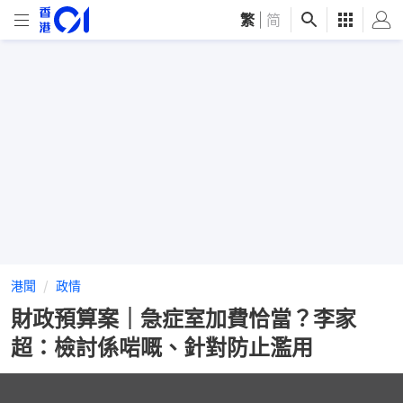
繁
|
简
港聞
政情
財政預算案｜急症室加費恰當？李家
超：檢討係啱嘅、針對防止濫用