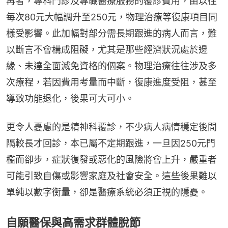
再者，專科門診及專職醫療服務的覆診費用，由以往
每次80元大幅調升至250元，物理治療等復康項目同
樣受影響。此加幅對部分需長期跟進的病人而言，難
以斷言不會構成阻礙，尤其是那些經濟狀況處於邊
緣、未達全面減免資格的個案。物理治療往往涉及多
次療程，若因費用考量而中斷，復康進度受阻，甚至
導致功能退化，後果可大可小。
更令人憂慮的是精神科覆診，不少病人病情穩定後間
隔較長才回診，本已屬不定期跟進，一旦因250元門
檻而卻步，症狀復發或惡化的風險將會上升，嚴重者
可能引致自傷或影響家庭及社會安全。這些後果難以
單純以數字衡量，卻是醫療系統必須正視的隱憂。
自願醫保與高需求群體脫節