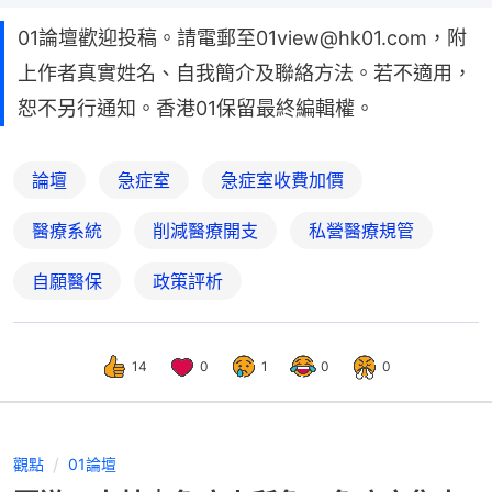
01論壇歡迎投稿。請電郵至01view@hk01.com，附
上作者真實姓名、自我簡介及聯絡方法。若不適用，
恕不另行通知。香港01保留最終編輯權。
論壇
急症室
急症室收費加價
醫療系統
削減醫療開支
私營醫療規管
自願醫保
政策評析
14
0
1
0
0
觀點
01論壇