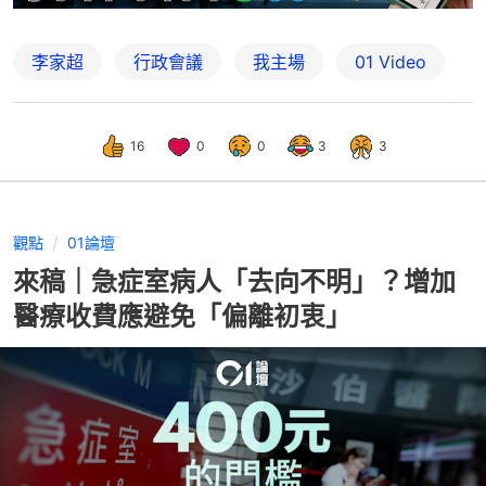
李家超
行政會議
我主場
01 Video
16
0
0
3
3
觀點
01論壇
來稿｜急症室病人「去向不明」？增加
醫療收費應避免「偏離初衷」