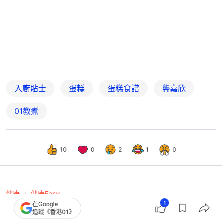
入廚貼士
蛋糕
蛋糕食譜
龔嘉欣
01教煮
10
0
2
1
0
健康
健康Easy
1
在Google
健康飲食｜香蕉是甜蜜陷阱還是健康夥
追蹤《香港01》