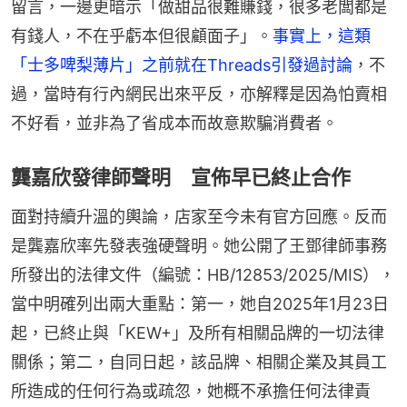
留言，一邊更暗示「做甜品很難賺錢，很多老闆都是
有錢人，不在乎虧本但很顧面子」。
事實上，這類
「士多啤梨薄片」之前就在Threads引發過討論
，不
過，當時有行內網民出來平反，亦解釋是因為怕賣相
不好看，並非為了省成本而故意欺騙消費者。
龔嘉欣發律師聲明 宣佈早已終止合作
面對持續升溫的輿論，店家至今未有官方回應。反而
是龔嘉欣率先發表強硬聲明。她公開了王鄧律師事務
所發出的法律文件（編號：HB/12853/2025/MIS），
當中明確列出兩大重點：第一，她自2025年1月23日
起，已終止與「KEW+」及所有相關品牌的一切法律
關係；第二，自同日起，該品牌、相關企業及其員工
所造成的任何行為或疏忽，她概不承擔任何法律責