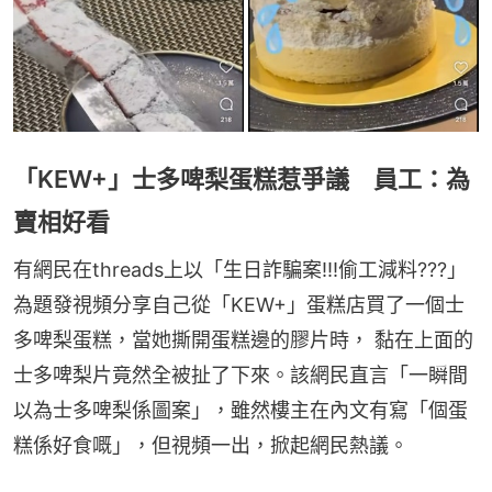
「KEW+」士多啤梨蛋糕惹爭議 員工：為
賣相好看
有網民在threads上以「生日詐騙案!!!偷工減料???」
為題發視頻分享自己從「KEW+」蛋糕店買了一個士
多啤梨蛋糕，當她撕開蛋糕邊的膠片時， 黏在上面的
士多啤梨片竟然全被扯了下來。該網民直言「一瞬間
以為士多啤梨係圖案」，雖然樓主在內文有寫「個蛋
糕係好食嘅」，但視頻一出，掀起網民熱議。