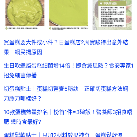
買蛋糕要大件或小件？日蛋糕店2周實驗得出意外結
果 網民揭原因
生日吹蠟燭蛋糕細菌增14倍！即食減風險？食安專家1
招免細菌傳播
切蛋糕貼士｜蛋糕切整齊5秘訣 正確切蛋糕方法鋼
刀膠刀哪樣好？
10款蛋糕熱量排名｜榜首1件=3碗飯！營養師3招食唔
肥 幾時食最好?
蛋糕鬆軟貼士｜只加2材料效果神奇 蛋糕鬆軟濕