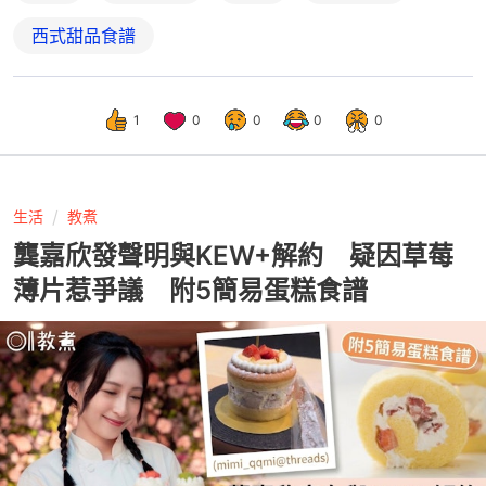
西式甜品食譜
1
0
0
0
0
生活
教煮
龔嘉欣發聲明與KEW+解約 疑因草莓
薄片惹爭議 附5簡易蛋糕食譜