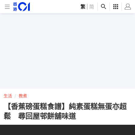
繁
|
简
生活
教煮
【香蕉磅蛋糕食譜】純素蛋糕無蛋亦超
鬆 尋回屋邨餅舖味道