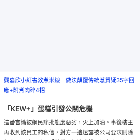
龔嘉欣小紅書教煮米線　做法顛覆傳統惹質疑35字回
應+附煮肉碎4招
「KEW+」蛋糕引發公關危機
這番言論被網民痛批態度惡劣，火上加油。事後樓主
再收到該員工的私信，對方一邊透露被公司要求刪除