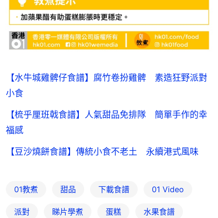
【水牛城雞髀仔食譜】腐竹卷扮雞髀 素造狂野派對
小食
【梳乎厘班戟食譜】人氣甜品免排隊 簡單手作的幸
福感
【豆沙燒餅食譜】傳統小食不老土 永續港式風味
01教煮
甜品
下載食譜
01 Video
派對
睇片學煮
蛋糕
水果食譜