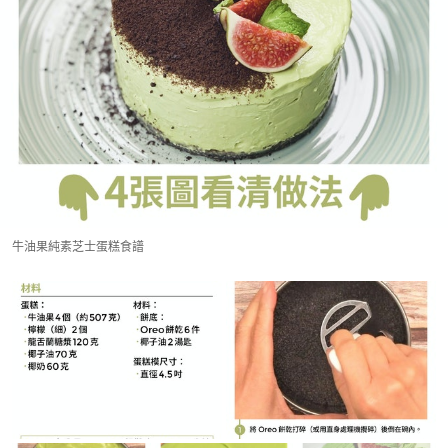
牛油果純素芝士蛋糕食譜