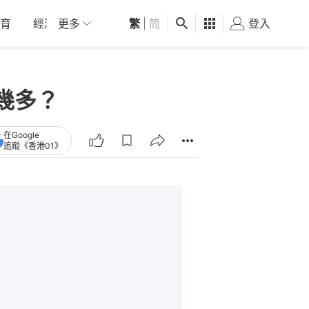
育
經濟
更多
01深圳
繁
觀點
|
简
健康
好食玩飛
登入
女
幾多？
在Google
追蹤《香港01》