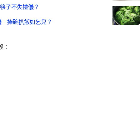
筷子不失禮儀？
儀 捧碗扒飯如乞兒？
誤：