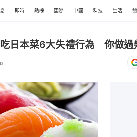
息
即時
熱榜
國際
中國
科技
生活
體
吃日本菜6大失禮行為 你做過
42