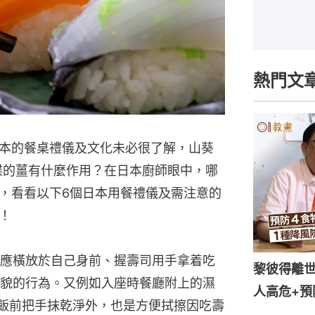
熱門文
本的餐桌禮儀及文化未必很了解，山葵
伴碟的薑有什麼作用？在日本廚師眼中，哪
，看看以下6個日本用餐禮儀及需注意的
！
應橫放於自己身前、握壽司用手拿着吃
黎彼得離世
貌的行為。又例如入座時餐廳附上的濕
人高危+預
人在吃飯前把手抹乾淨外，也是方便拭擦因吃壽