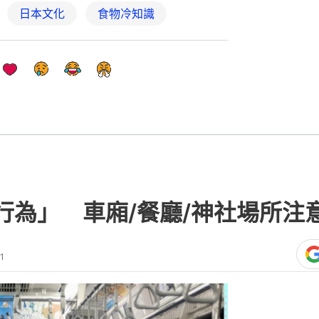
G行為」 車廂/餐廳/神社場所
1