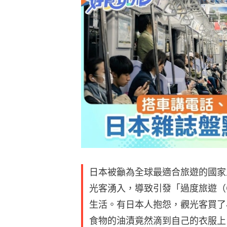
日本被籲為全球最適合旅遊的國家
光客湧入，導致引發「過度旅遊（Ov
生活。有日本人抱怨，觀光客買了
食物的油漬竟然滴到自己的衣服上
根據「紐約時報」報導，隨著疫情後
日本大城市人滿為患，街道和大眾運
生活品質，遊客表現出了不尊重當地
以京都為例，在車站和景點都有設置「注
manners）」的標語。當地擁有
少觀光客買了食物之後邊走邊吃，導