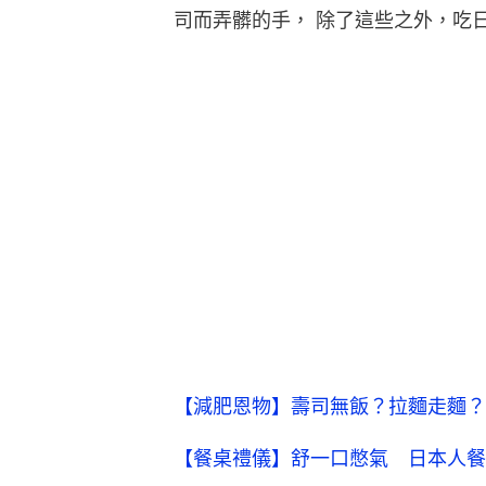
司而弄髒的手， 除了這些之外，吃
【減肥恩物】壽司無飯？拉麵走麵？
【餐桌禮儀】舒一口憋氣 日本人餐前第