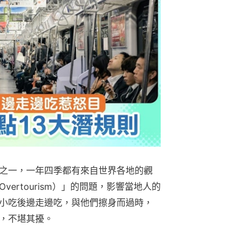
之一，一年四季都有來自世界各地的觀
ertourism）」的問題，影響當地人的
小吃後邊走邊吃，與他們擦身而過時，
，不堪其擾。
國際觀光復甦以及外國旅客湧入，使得
輸過度擁擠，不僅嚴重影響當地居民的
習俗的行為，更引發人們強烈反彈。
熱門文
意您的禮儀（mind your 
400年歷史的「錦市場」，就有居民抱怨不
致擠過他們身邊時，衣服上沾了食物油