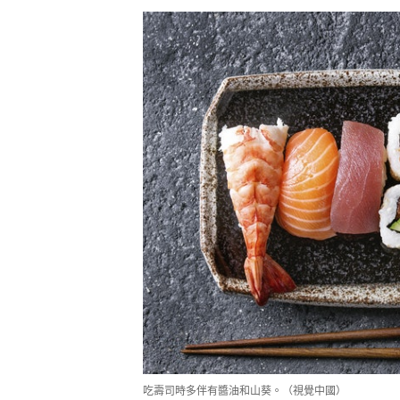
吃壽司時多伴有醬油和山葵。（視覺中國）