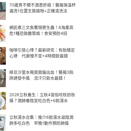
70歲男不煙不酒患肝癌！醫揭保溫杯
漏洗1位置生致癌物+正確清洗法
網民煮三文魚驚現寄生蟲！8海產高
危1種恐致膽管癌！食安預防4招
咖啡引發心悸？最新研究：有助穩定
心律 代謝慢不宜+4時間飲最錯
綠豆沙當水喝竟致腦出血！醫揭3陷
阱誘發中風 流汗只飲水最錯！
2026立秋養生｜立秋4習俗咬秋防秋
燥？潤肺養陰宜吃白色+6款湯水
立秋湯水合集｜推介6款湯水滋陰潤
肺多吃白色 早晚1動作預防肺燥