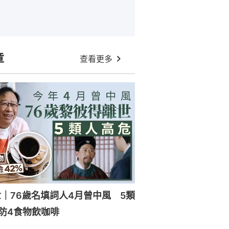
章
查看更多
｜76歲名填詞人4月曾中風 5類
防4食物飲咖啡