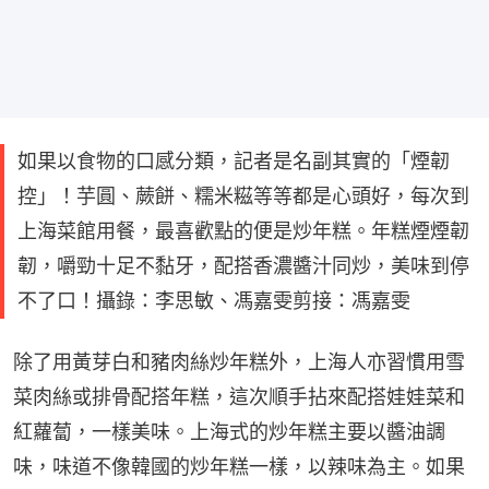
如果以食物的口感分類，記者是名副其實的「煙韌
控」！芋圓、蕨餅、糯米糍等等都是心頭好，每次到
上海菜館用餐，最喜歡點的便是炒年糕。年糕煙煙韌
韌，嚼勁十足不黏牙，配搭香濃醬汁同炒，美味到停
不了口！攝錄：李思敏、馮嘉雯剪接：馮嘉雯
除了用黃芽白和豬肉絲炒年糕外，上海人亦習慣用雪
菜肉絲或排骨配搭年糕，這次順手拈來配搭娃娃菜和
紅蘿蔔，一樣美味。上海式的炒年糕主要以醬油調
味，味道不像韓國的炒年糕一樣，以辣味為主。如果