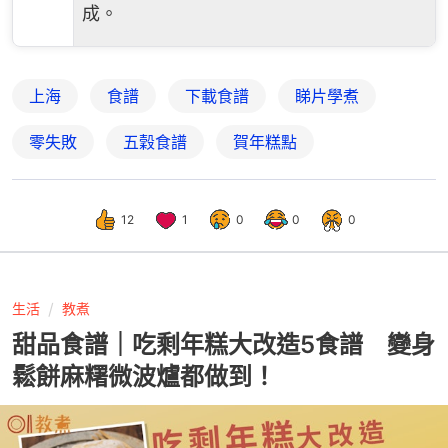
成。
上海
食譜
下載食譜
睇片學煮
零失敗
五穀食譜
賀年糕點
12
1
0
0
0
生活
教煮
甜品食譜｜吃剩年糕大改造5食譜 變身
鬆餅麻糬微波爐都做到！