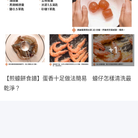
+
1
【煎蠔餅食譜】蛋香十足做法簡易　蠔仔怎樣清洗最
乾淨？