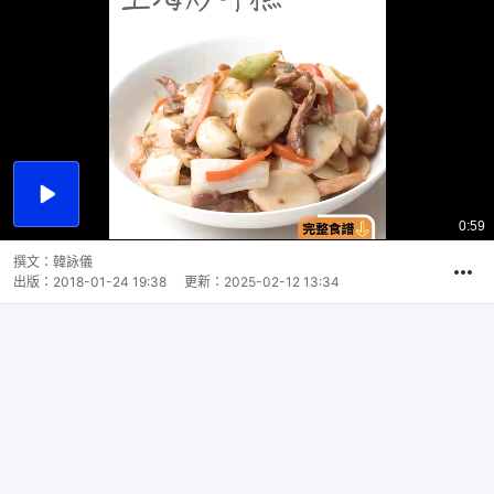
播
放
0:59
總
影
共
片
時
撰文：
韓詠儀
間
出版：
2018-01-24 19:38
更新：
2025-02-12 13:34