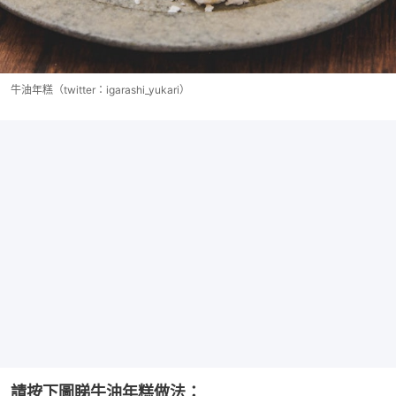
牛油年糕（twitter：igarashi_yukari）
請按下圖睇牛油年糕做法：