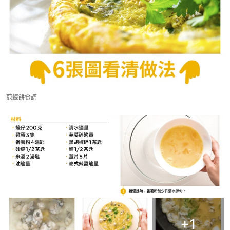
煎蠔餅食譜
+
1