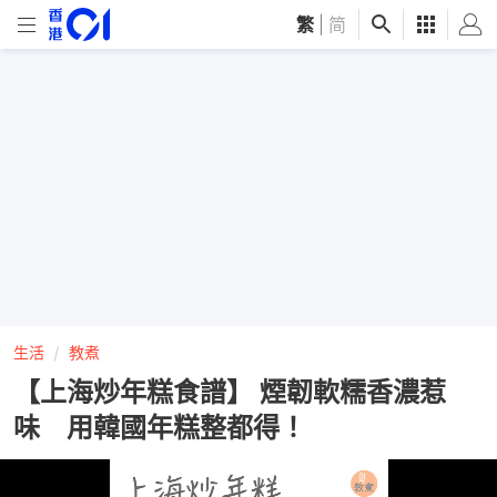
繁
|
简
生活
教煮
【上海炒年糕食譜】 煙韌軟糯香濃惹
味 用韓國年糕整都得！