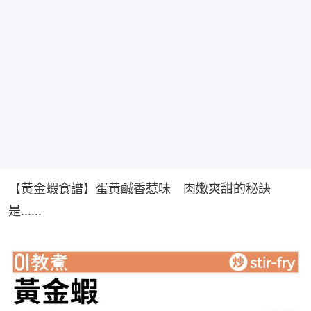
【黃金蝦食譜】蛋黃鹹香惹味　肉嫩爽甜的秘訣
是......