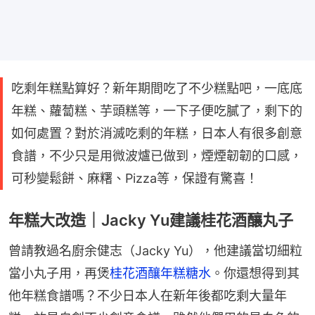
吃剩年糕點算好？新年期間吃了不少糕點吧，一底底
年糕、蘿蔔糕、芋頭糕等，一下子便吃膩了，剩下的
如何處置？對於消滅吃剩的年糕，日本人有很多創意
食譜，不少只是用微波爐已做到，煙煙韌韌的口感，
可秒變鬆餅、麻糬、Pizza等，保證有驚喜！
年糕大改造｜Jacky Yu建議桂花酒釀丸子
曾請教過名廚余健志（Jacky Yu），他建議當切細粒
當小丸子用，再煲
桂花酒釀年糕糖水
。你還想得到其
他年糕食譜嗎？不少日本人在新年後都吃剩大量年