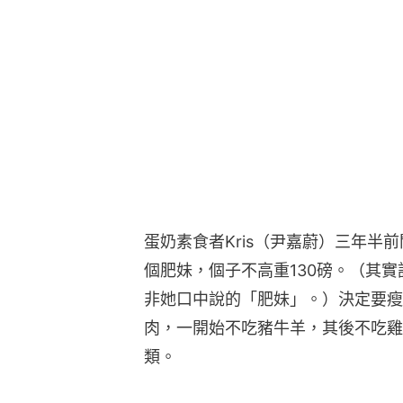
蛋奶素食者Kris（尹嘉蔚）三年半
個肥妹，個子不高重130磅。（其
非她口中說的「肥妹」。）決定要瘦
肉，一開始不吃豬牛羊，其後不吃雞
類。