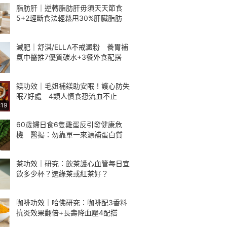
脂肪肝｜逆轉脂肪肝毋須天天節食
5+2輕斷食法輕鬆甩30%肝臟脂肪
減肥｜舒淇/ELLA不戒澱粉 養胃補
氣中醫推7優質碳水+3餐外食配搭
鎂功效｜毛姐補鎂助安眠！護心防失
眠7好處 4類人慎食恐流血不止
:19
60歲婦日食6隻雞蛋反引發健康危
機 醫揭：勿靠單一來源補蛋白質
茶功效｜研究：飲茶護心血管每日宜
飲多少杯？選綠茶或紅茶好？
咖啡功效｜哈佛研究：咖啡配3香料
抗炎效果翻倍+長壽降血壓4配搭