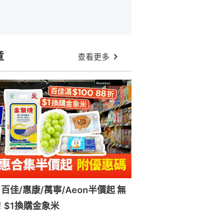
章
查看更多
百佳/惠康/萬寧/Aeon半價起 無
！$1換購金象米