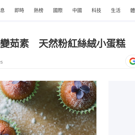
息
即時
熱榜
國際
中國
科技
生活
體
變茹素 天然粉紅絲絨小蛋糕
25