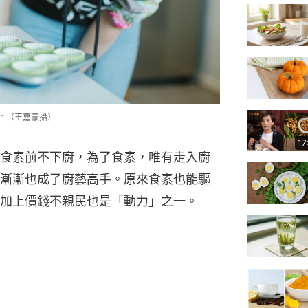
食。（王嘉豪攝）
17
食素前不下廚，為了食素，唯有走入廚
漸漸也成了廚藝高手。原來食素也能驅
加上價錢不親民也是「動力」之一。