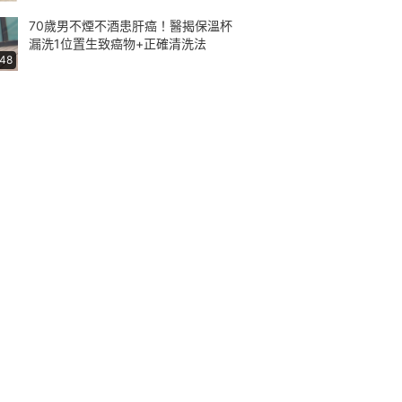
70歲男不煙不酒患肝癌！醫揭保溫杯
漏洗1位置生致癌物+正確清洗法
:48