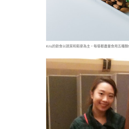
Kris的飲食以蔬菜和榖麥為主，每餐都盡量食用五種