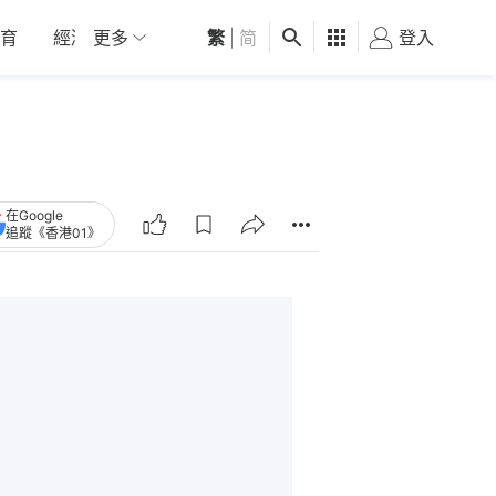
育
經濟
更多
01深圳
繁
觀點
|
简
健康
好食玩飛
登入
女
在Google
追蹤《香港01》