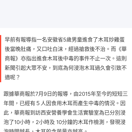
早前有報導指一名安徽省5歲男童進食了木耳炒雞蛋
後當晚肚痛，又口吐白沫，經過搶救後不治。而《華
商報》亦指出進食木耳後中毒的事件不止一次。這則
新聞引起大眾不安，到底為何浸泡木耳過久會引致不
適呢？
跟據華商報於7月9日的報導，由2015年至今的短短三
年間，已經有５人因食用木耳而產生中毒的情況。因
此，華商報到訪西安營養學會生活實驗室為已分別浸
泡了10小時，2小時及 10分鐘的木耳作檢測，發現浸
泡時間越長，木耳的含菌量亦越高。