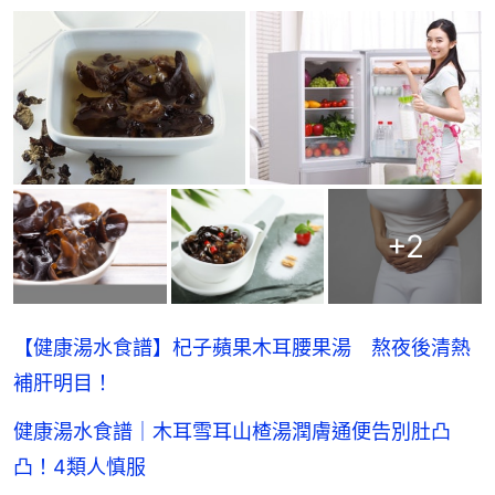
+
2
【健康湯水食譜】杞子蘋果木耳腰果湯 熬夜後清熱
補肝明目！
健康湯水食譜｜木耳雪耳山楂湯潤膚通便告別肚凸
凸！4類人慎服