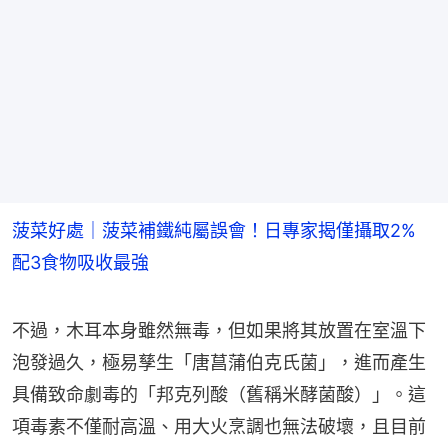
菠菜好處｜菠菜補鐵純屬誤會！日專家揭僅攝取2%
配3食物吸收最強
不過，木耳本身雖然無毒，但如果將其放置在室溫下
泡發過久，極易孳生「唐菖蒲伯克氏菌」，進而產生
具備致命劇毒的「邦克列酸（舊稱米酵菌酸）」。這
項毒素不僅耐高溫、用大火烹調也無法破壞，且目前