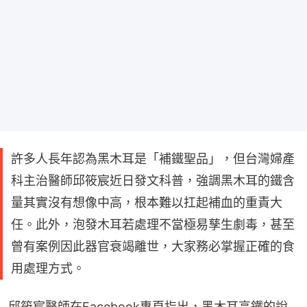
許多人長年認為黑木耳是「補鐵聖品」，但台灣婦產
科主治醫師邱筱宸近日發文科普，強調黑木耳的鐵含
量其實沒有想像中高，根本難以扛起補血的重責大
任。此外，泡發木耳若處理不當極易孳生劇毒，甚至
曾有案例因此器官衰竭離世，大家務必掌握正確的食
用處理方式。
邱筱宸醫師在Facebook專頁指出，黑木耳高鐵的說