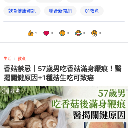
飲食健康資訊
聯合新聞網
01教煮
2
0
0
0
0
生活
教煮
香菇禁忌｜57歲男吃香菇滿身鞭痕！醫
揭關鍵原因+1種菇生吃可致癌