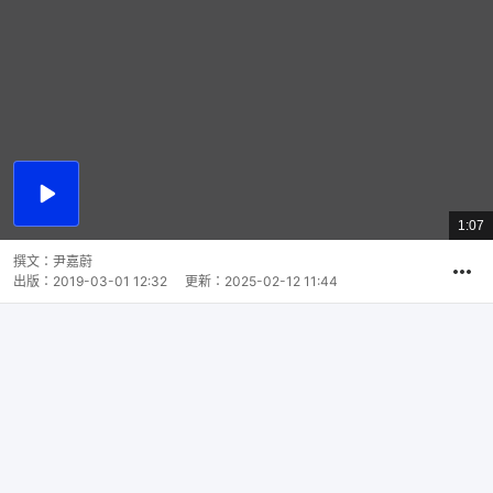
播
放
1:07
總
影
共
片
時
撰文：
尹嘉蔚
間
出版：
2019-03-01 12:32
更新：
2025-02-12 11:44