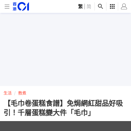
繁
|
简
生活
教煮
【毛巾卷蛋糕食譜】免焗網紅甜品好吸
引！千層蛋糕變大件「毛巾」