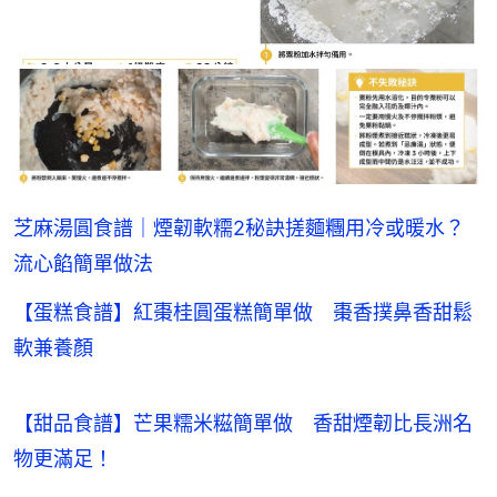
芝麻湯圓食譜｜煙韌軟糥2秘訣搓麵糰用冷或暖水？
流心餡簡單做法
【蛋糕食譜】紅棗桂圓蛋糕簡單做 棗香撲鼻香甜鬆
軟兼養顏
【甜品食譜】芒果糯米糍簡單做　香甜煙韌比長洲名
物更滿足！