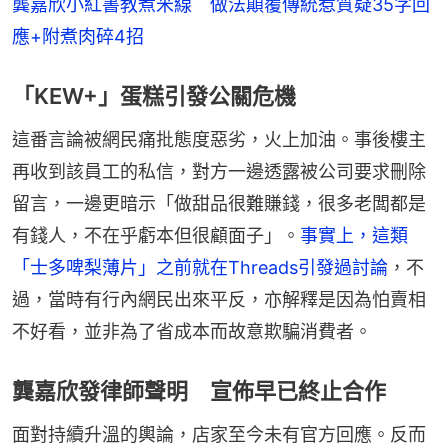
龔嘉欣小紅書教煮米線　做法顛覆傳統惹質疑35字回
應+附煮肉碎4招
「KEW+」蛋糕引發公關危機
這番言論被網民痛批態度惡劣，火上加油。事後樓主
再收到該員工的私信，對方一邊透露被公司要求刪除
留言，一邊更暗示「做甜品很難賺錢，很多老闆都是
有錢人，不在乎虧本但很顧面子」。
事實上，這類
「士多啤梨薄片」之前就在Threads引發過討論
，不
過，當時有行內網民出來平反，亦解釋是因為怕賣相
不好看，並非為了省成本而故意欺騙消費者。
龔嘉欣發律師聲明 宣佈早已終止合作
面對持續升溫的輿論，店家至今未有官方回應。反而