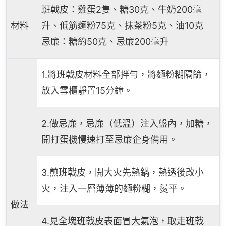
班戟皮：雞蛋2隻、糖30克、牛奶200毫
材料
升、低筋麵粉75克、抹茶粉5克、油10克
忌廉：糖約50克、忌廉200毫升
1.將班戟皮材料全部拌勻，將麵粉糊隔篩，
放入雪櫃靜置15分鐘。
2.做忌廉，忌廉（低溫）注入盤內，加糖，
開打蛋機慢速打至忌廉企身備用。
3.煎班戟皮，開大火先熱鍋，熱透後改小
火，注入一層薄薄的麵粉糊，燙平。
做法
4.見全塊班戟皮表面冒大氣泡，取走班戟