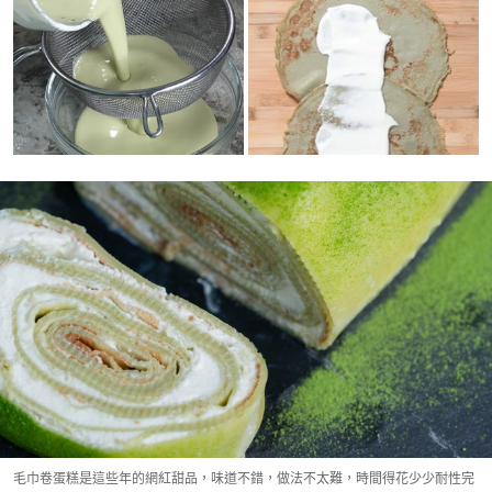
毛巾卷蛋糕是這些年的網紅甜品，味道不錯，做法不太難，時間得花少少耐性完