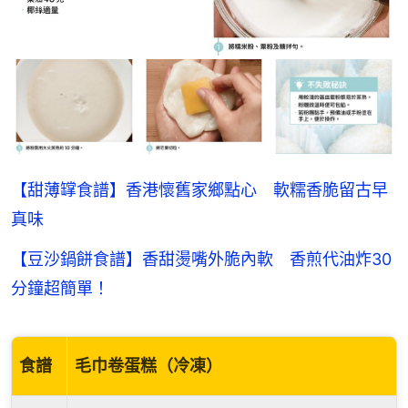
【甜薄罉食譜】香港懷舊家鄉點心 軟糯香脆留古早
真味
【豆沙鍋餅食譜】香甜燙嘴外脆內軟 香煎代油炸30
分鐘超簡單！
食譜
毛巾卷蛋糕（冷凍）