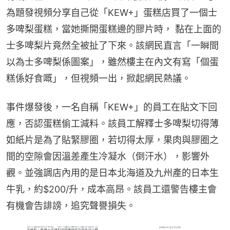
為題發視頻分享自己從「KEW+」蛋糕店買了一個士
多啤梨蛋糕，當她撕開蛋糕邊的膠片時， 黏在上面的
士多啤梨片竟然全被扯了下來。該網民直言「一瞬間
以為士多啤梨係圖案」，雖然樓主在內文有寫「個蛋
糕係好食嘅」，但視頻一出，掀起網民熱議。
事件爆發後，一名自稱「KEW+」的員工在貼文下回
應，否認蛋糕偷工減料。該員工解釋士多啤梨切得薄
如紙片是為了貼緊膠圈，若切得太厚，果肉與膠圈之
間的空隙會因溫差產生冷凝水（倒汗水），影響外
觀。並強調店內用的是日本北海道及九州產的日本生
牛乳，約$200/升，成本高昂。該員工還警告樓主會
有機會告誹謗，追究聲譽損失。