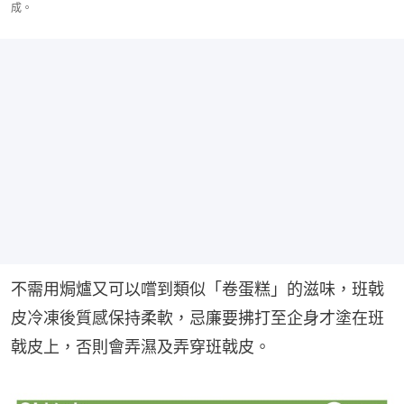
成。
不需用焗爐又可以嚐到類似「卷蛋糕」的滋味，班戟
皮冷凍後質感保持柔軟，忌廉要拂打至企身才塗在班
戟皮上，否則會弄濕及弄穿班戟皮。