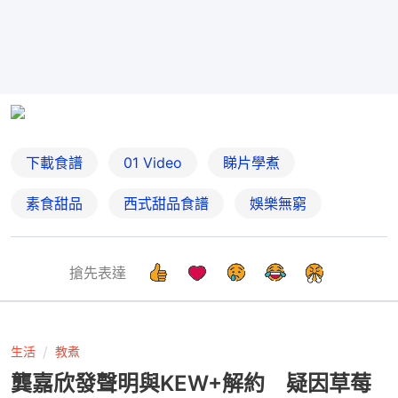
下載食譜
01 Video
睇片學煮
素食甜品
西式甜品食譜
娛樂無窮
搶先表達
生活
教煮
龔嘉欣發聲明與KEW+解約 疑因草莓