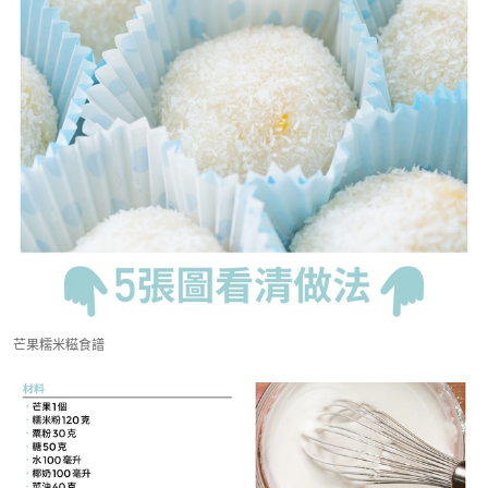
芒果糯米糍食譜