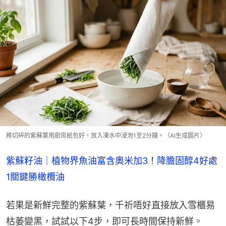
將切碎的紫蘇葉用廚房紙包好，放入凍水中浸泡1至2分鐘。（AI生成圖片）
紫蘇籽油｜植物界魚油富含奧米加3！降膽固醇4好處 
1關鍵勝橄欖油
若果是新鮮完整的紫蘇葉，千祈唔好直接放入雪櫃易
枯萎變黑，試試以下4步，即可長時間保持新鮮。