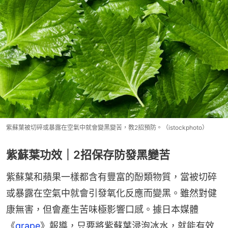
紫蘇葉被切碎或暴露在空氣中就會變黑變苦，教2招預防。（istockphoto）
紫蘇葉功效｜2招保存防發黑變苦
紫蘇葉和蘋果一樣都含有豐富的酚類物質，當被切碎
或暴露在空氣中就會引發氧化反應而變黑。雖然對健
康無害，但會產生苦味極影響口感。據日本媒體
《
grape
》報導，只要將紫蘇葉浸泡冰水，就能有效