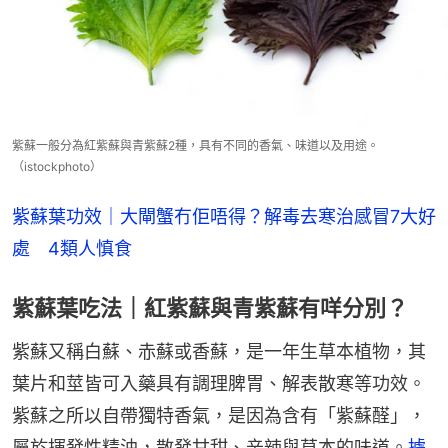
紫蘇一般分為紅紫蘇與青紫蘇2種，具有不同的香氣、味道以及用途。
（istockphoto）
紫蘇葉功效｜大閘蟹冇佢唔得？解毒去寒治感冒7大好
處　4類人慎食
紫蘇葉吃法｜紅紫蘇與青紫蘇有咩分別？
紫蘇又稱白蘇、赤蘇或香蘇，是一年生草本植物，其
葉片和莖皆可入藥具有調理脾胃、解表散寒等功效。
紫蘇之所以自帶獨特香氣，是因為含有「紫蘇醛」，
屬於揮發性精油，散發甘甜、辛辣與草本的味道。
據