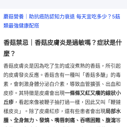
蘑菇營養｜助抗癌防認知力衰退 每天宜吃多少？5菇
類最強健康配搭
香菇禁忌｜香菇皮膚炎是過敏嗎？症狀是什
麼？
香菇皮膚炎是因為吃了生的或沒煮熟的香菇，所引起
的皮膚發炎反應。香菇含有一種叫「香菇多醣」的毒
素，會刺激身體分泌白介素，導致血管擴張、出血和
皮疹。其特徵是皮膚會出現
一條條又紅又癢的線狀小
丘疹
，看起來像被鞭子抽打過一樣，因此又叫「鞭撻
樣皮炎」。除了皮膚紅疹，還有些患者會出現
局部水
腫、全身無力、發燒、嘴唇刺痛、吞嚥困難、腹瀉
等