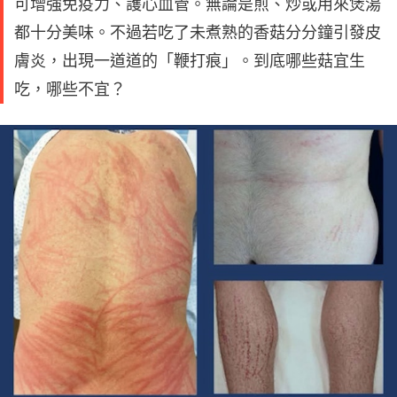
可增強免疫力、護心血管。無論是煎、炒或用來煲湯
都十分美味。不過若吃了未煮熟的香菇分分鐘引發皮
膚炎，出現一道道的「鞭打痕」。到底哪些菇宜生
吃，哪些不宜？