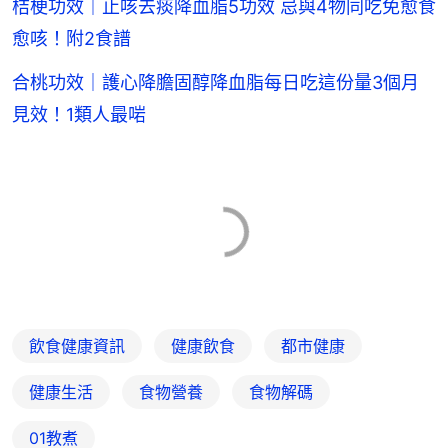
桔梗功效｜止咳去痰降血脂5功效 忌與4物同吃免愈食
愈咳！附2食譜
合桃功效｜護心降膽固醇降血脂每日吃這份量3個月
見效！1類人最啱
飲食健康資訊
健康飲食
都市健康
健康生活
食物營養
食物解碼
01教煮