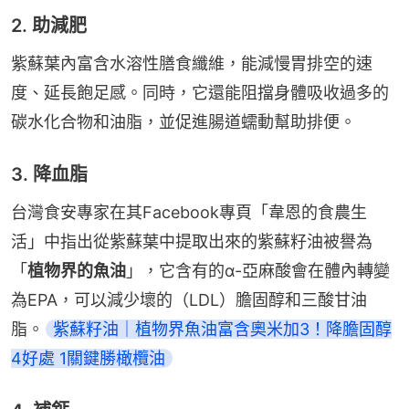
2. 助減肥
紫蘇葉內富含水溶性膳食纖維，能減慢胃排空的速
度、延長飽足感。同時，它還能阻擋身體吸收過多的
碳水化合物和油脂，並促進腸道蠕動幫助排便。
3. 降血脂
台灣食安專家在其Facebook專頁「韋恩的食農生
活」中指出從紫蘇葉中提取出來的紫蘇籽油被譽為
「
植物界的魚油
」，它含有的α-亞麻酸會在體內轉變
為EPA，可以減少壞的（LDL）膽固醇和三酸甘油
脂。
紫蘇籽油｜植物界魚油富含奧米加3！降膽固醇
4好處 1關鍵勝橄欖油