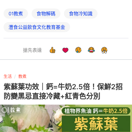
01教煮
食物解碼
食物冷知識
灃食公益飲食文化教育基金
搶先表達
生活
教煮
紫蘇葉功效｜鈣=牛奶2.5倍！保鮮2招
防變黑忌直接冷藏+紅青色分別