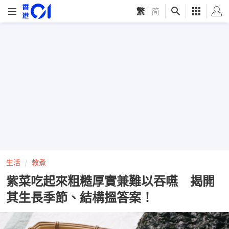
繁
|
简
生活
教煮
紫菜吃起來粗糙厚實兼難以吞嚥 揭開
其生長季節、結構搵答案！