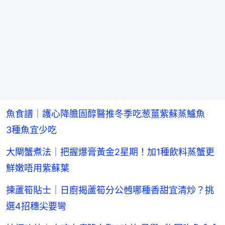
魚食譜｜護心降膽固醇醫推冬季吃葱薑紫蘇蒸鱸魚
3種魚宜少吃
大閘蟹煮法｜把握爆膏黃金2星期！加1種飲料蒸蟹更
鮮嫩唔用紫蘇葉
揀蘆筍貼士｜日廚揭蘆筍分公乸哪種香甜宜清炒？挑
選4招穗尖要彎