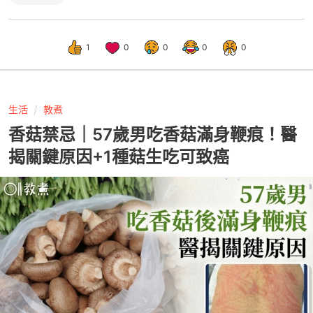
1
0
0
0
0
生活
教煮
香菇禁忌｜57歲男吃香菇滿身鞭痕！醫
揭關鍵原因+1種菇生吃可致癌