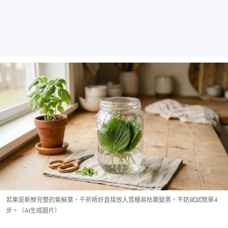
若果是新鮮完整的紫蘇葉，千祈唔好直接放入雪櫃易枯萎變黑，不妨試試簡單4
步。（AI生成圖片）