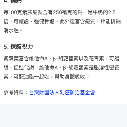
4. 補鈣
每100克紫蘇葉就含有250毫克的鈣，是牛奶的2.5
倍，可護齒、強健骨骼、此外還富含鐵質、鉀能排鈉
消水腫。
5. 保護視力
紫蘇葉富含維他命A、β-胡蘿蔔素以及花青素，可護
眼、促進代謝。維他命A、β-胡蘿蔔素是脂溶性營養
素，可配油脂一起吃，幫助身體吸收。
參考資料：
台灣財團法人乳癌防治基金會