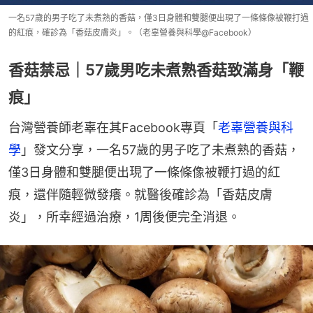
一名57歲的男子吃了未煮熟的香菇，僅3日身體和雙腿便出現了一條條像被鞭打過
的紅痕，確診為「香菇皮膚炎」。（老辜營養與科學@Facebook）
香菇禁忌｜57歲男吃未煮熟香菇致滿身「鞭
痕」
台灣營養師老辜在其Facebook專頁「
老辜營養與科
學
」發文分享，一名57歲的男子吃了未煮熟的香菇，
僅3日身體和雙腿便出現了一條條像被鞭打過的紅
痕，還伴隨輕微發癢。就醫後確診為「香菇皮膚
炎」，所幸經過治療，1周後便完全消退。