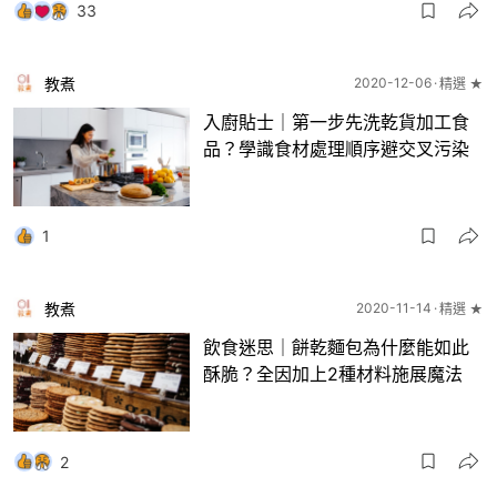
33
教煮
2020-12-06
精選 ★
入廚貼士｜第一步先洗乾貨加工食
品？學識食材處理順序避交叉污染
1
教煮
2020-11-14
精選 ★
飲食迷思｜餅乾麵包為什麼能如此
酥脆？全因加上2種材料施展魔法
2