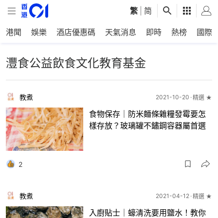
繁
|
简
港聞
娛樂
酒店優惠碼
天氣消息
即時
熱榜
國際
灃食公益飲食文化教育基金
教煮
2021-10-20
精選 ★
食物保存｜防米麵條雜糧發霉要怎
樣存放？玻璃罐不鏽鋼容器屬首選
2
教煮
2021-04-12
精選 ★
入廚貼士｜蠔清洗要用鹽水！教你