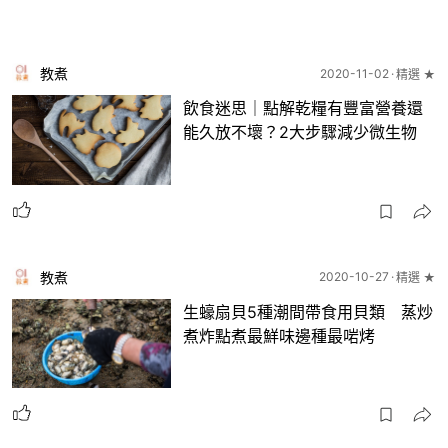
教煮
2020-11-02
精選 ★
飲食迷思｜點解乾糧有豐富營養還
能久放不壞？2大步驟減少微生物
教煮
2020-10-27
精選 ★
生蠔扇貝5種潮間帶食用貝類 蒸炒
煮炸點煮最鮮味邊種最啱烤