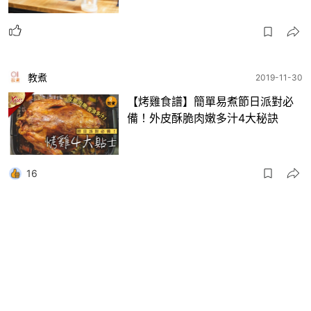
教煮
2019-11-30
【烤雞食譜】簡單易煮節日派對必
備！外皮酥脆肉嫩多汁4大秘訣
16
教煮
2019-11-28
【補鈣食物】食芝士補充鈣質 幾
多片先等同一杯牛奶鈣含量？