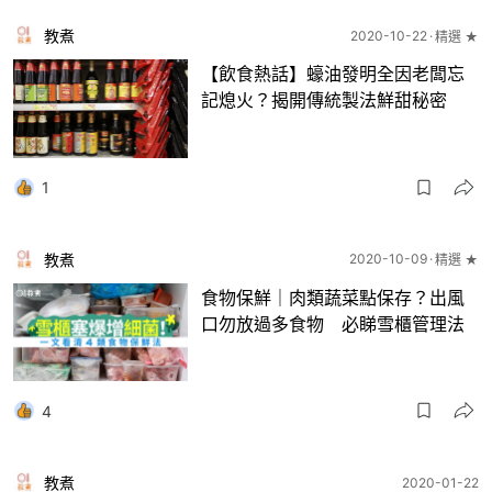
教煮
2020-10-22
精選 ★
【飲食熱話】蠔油發明全因老闆忘
記熄火？揭開傳統製法鮮甜秘密
1
教煮
2020-10-09
精選 ★
食物保鮮｜肉類蔬菜點保存？出風
口勿放過多食物 必睇雪櫃管理法
4
教煮
2020-01-22