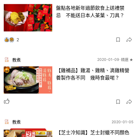
盤點各地新年過節飲食上送禮禁
忌 不能送日本人茶葉、刀具？
2
教煮
2020-01-09
精選 ★
【雞補品】雞湯、雞精、滴雞精營
養製作各不同 幾時食最啱？
教煮
2020-01-05
【芝士冷知識】芝士封蠟不同顏色