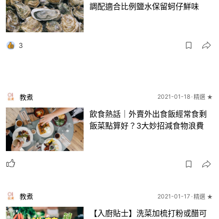
調配適合比例鹽水保留蚵仔鮮味
3
教煮
2021-01-18
精選 ★
飲食熱話｜外賣外出食飯經常食剩
飯菜點算好？3大妙招減食物浪費
教煮
2021-01-17
精選 ★
【入廚貼士】洗菜加梳打粉或醋可