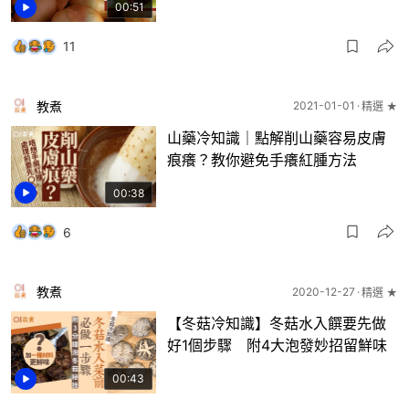
00:51
11
教煮
2021-01-01
精選 ★
山藥冷知識｜點解削山藥容易皮膚
痕癢？教你避免手癢紅腫方法
00:38
6
教煮
2020-12-27
精選 ★
【冬菇冷知識】冬菇水入饌要先做
好1個步驟 附4大泡發妙招留鮮味
00:43