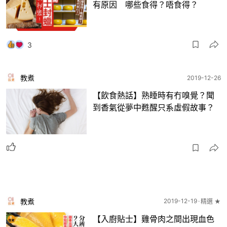
有原因 哪些食得？唔食得？
3
教煮
2019-12-26
【飲食熱話】熟睡時有冇嗅覺？聞
到香氣從夢中甦醒只系虛假故事？
教煮
2019-12-19
精選 ★
【入廚貼士】雞骨肉之間出現血色