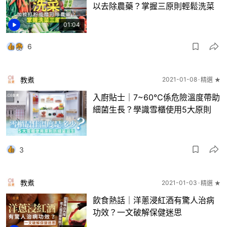
以去除農藥？掌握三原則輕鬆洗菜
01:04
6
教煮
2021-01-08
精選 ★
入廚貼士｜7~60℃係危險溫度帶助
細菌生長？學識雪櫃使用5大原則
3
教煮
2021-01-03
精選 ★
飲食熱話｜洋蔥浸紅酒有驚人治病
功效？一文破解保健迷思