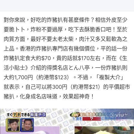
對你來說，好吃的炸豬扒有甚麼條件？相信外皮至少
要脆卜卜，炸粉不要過厚，吃下去酥脆香口吧！至於
肉質方面，最好不要太老太柴，肉汁又多又鬆軟為之
上品。香港的炸豬扒專門店有幾個價位，平的話一份
炸豬扒定食大約$70，貴的話就$170左右，而在《生
活小貼士》介紹的得獎名店とん八亭，一份炸豬扒則
大約1,700円（約港幣$123）。不過，「複製大介」
就表示，自己可以將300円（約港幣$21）的平價超市
豬扒，化身成名店味道，效果超神奇！