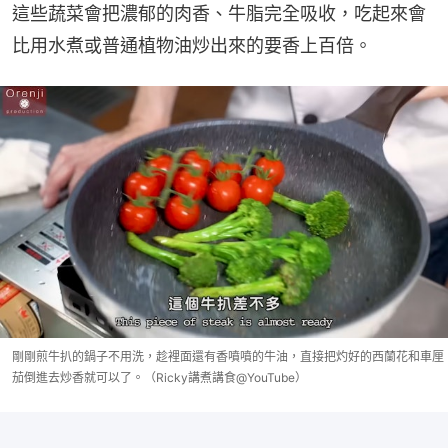
這些蔬菜會把濃郁的肉香、牛脂完全吸收，吃起來會
比用水煮或普通植物油炒出來的要香上百倍。
剛剛煎牛扒的鍋子不用洗，趁裡面還有香噴噴的牛油，直接把灼好的西蘭花和車厘
茄倒進去炒香就可以了。（Ricky講煮講食@YouTube）