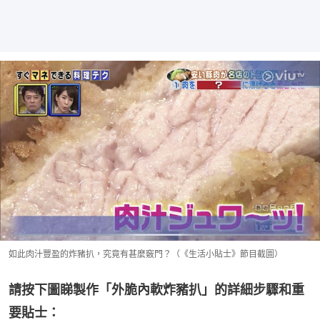
如此肉汁豐盈的炸豬扒，究竟有甚麼竅門？（《生活小貼士》節目截圖）
請按下圖睇製作「外脆內軟炸豬扒」的詳細步驟和重
要貼士：