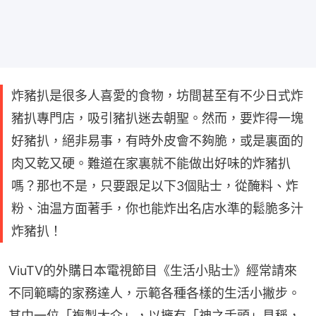
炸豬扒是很多人喜愛的食物，坊間甚至有不少日式炸
豬扒專門店，吸引豬扒迷去朝聖。然而，要炸得一塊
好豬扒，絕非易事，有時外皮會不夠脆，或是裏面的
肉又乾又硬。難道在家裏就不能做出好味的炸豬扒
嗎？那也不是，只要跟足以下3個貼士，從醃料、炸
粉、油温方面著手，你也能炸出名店水準的鬆脆多汁
炸豬扒！
ViuTV的外購日本電視節目《生活小貼士》經常請來
不同範疇的家務達人，示範各種各樣的生活小撇步。
其中一位「複製大介」，以擁有「神之舌頭」見稱，