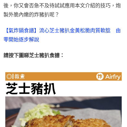
後，你又會否急不及待試試應用本文介紹的技巧，炮
製外脆內嫩的炸豬扒呢？
【氣炸鍋食譜】流心芝士豬扒金黃松脆肉質軟腍　由
零開始逐步解說
請按下圖睇芝士豬扒食譜：