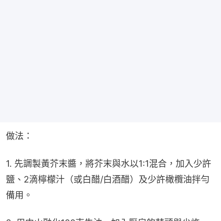
做法：
1. 先調製黃芥末醬，將芥末與水以1:1混合，加入少許
鹽、2滴檸檬汁（或白醋/白酒醋）及少許橄欖油拌勻
備用。