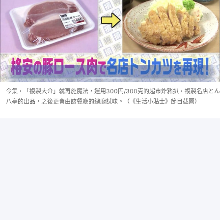
今集，「複製大介」就再施魔法，運用300円/300克的超市炸豬扒，複製名店とん
八亭的出品，之後更會由該餐廳的總廚試味。（《生活小貼士》節目截圖）