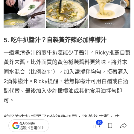
5. 吃牛扒醬汁？自製黃芥辣必加檸檬汁
一道嫩滑多汁的煎牛扒怎能少了醬汁。Ricky推薦自製
黃芥末醬，比外面買的黃色樽裝醬料更夠味。將芥末
同水混合（比例為1:1），加入鹽攪拌均勻，接著滴入
2滴檸檬汁。Ricky提醒，若無檸檬汁可用白醋或白酒
醋代替。最後加入少許橄欖油或其他食用油拌勻即
可。
煎好的牛扒靜置了8分鐘後切開，將黃芥末醬、牛
20
在Google
扒、配菜一起擺盤，再配上一杯Pinot Noir，Ricky說
追蹤《香港01》