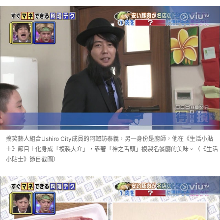
搞笑藝人組合Ushiro City成員的阿諏訪泰義，另一身份是廚師，他在《生活小貼
士》節目上化身成「複製大介」，靠著「神之舌頭」複製名餐廳的美味。（《生活
小貼士》節目截圖）