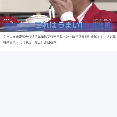
主持人大讚複製大介做的炸豬扒又軟滑又脆，咬一啖已感受到外皮脆卜卜，絕對是
餐廳貨色。（《生活小貼士》節目截圖）