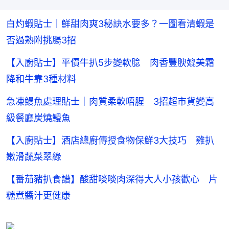
白灼蝦貼士｜鮮甜肉爽3秘訣水要多？一圖看清蝦是
否過熟附挑腸3招
【入廚貼士】平價牛扒5步變軟腍 肉香豐腴媲美霜
降和牛靠3種材料
急凍鰻魚處理貼士｜肉質柔軟唔腥 3招超市貨變高
級餐廳炭燒鰻魚
【入廚貼士】酒店總廚傳授食物保鮮3大技巧 雞扒
嫩滑蔬菜翠綠
【番茄豬扒食譜】酸甜啖啖肉深得大人小孩歡心 片
糖煮醬汁更健康