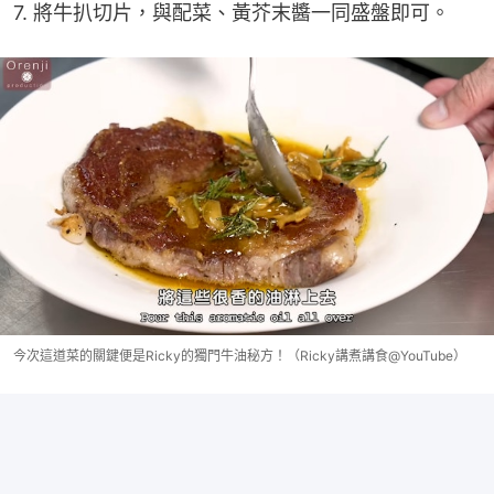
7. 將牛扒切片，與配菜、黃芥末醬一同盛盤即可。
今次這道菜的關鍵便是Ricky的獨門牛油秘方！（Ricky講煮講食@YouTube）