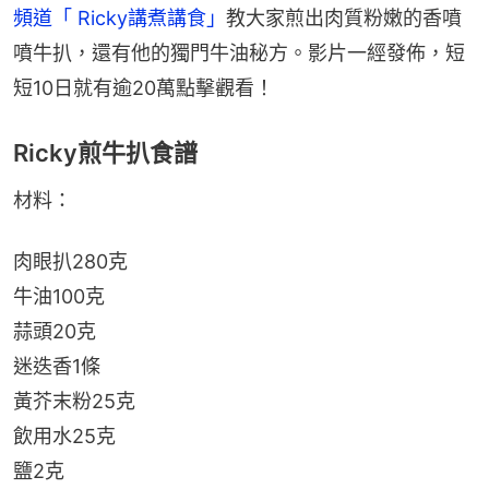
頻道「 Ricky講煮講食」
教大家煎出肉質粉嫩的香噴
噴牛扒，還有他的獨門牛油秘方。影片一經發佈，短
短10日就有逾20萬點擊觀看！
Ricky煎牛扒食譜
材料：
肉眼扒280克
牛油100克
蒜頭20克
迷迭香1條
黃芥末粉25克
飲用水25克
鹽2克