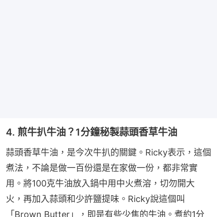
4. 煎牛扒牛油？1分鐘秘製蒜頭香草牛油
蒜頭香草牛油，是今次牛扒的關鍵。Ricky表示，這個
煮法，不論是做一百份還是在家做一份，都非常實
用。將100克牛油放入鍋中用中火煮溶，切勿開大
火，再加入蒜頭和少許鹽提味。Ricky說這個叫
「Brown Butter」，即是有些少焦的牛油。煮約1分