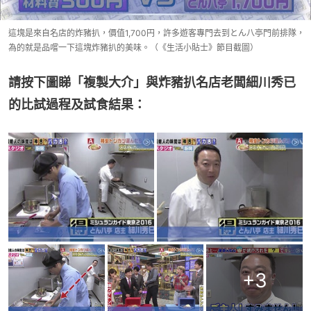
這塊是來自名店的炸豬扒，價值1,700円，許多遊客專門去到とん八亭門前排隊，
為的就是品嚐一下這塊炸豬扒的美味。（《生活小貼士》節目截圖）
請按下圖睇「複製大介」與炸豬扒名店老闆細川秀已
的比試過程及試食結果：
+
3