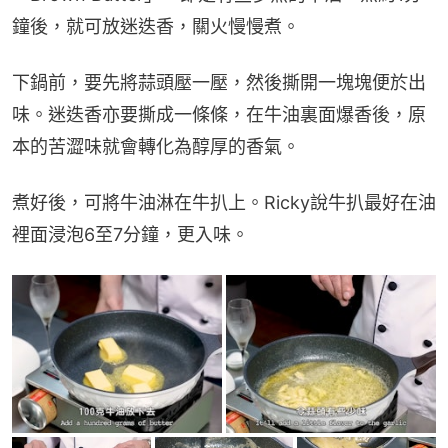
鐘後，就可放迷迭香，關火慢慢煮。
下鍋前，要先將蒜頭壓一壓，然後撕開一塊塊便於出
味。迷迭香亦要撕成一條條，在牛油裏面爆香後，原
本的苦澀味就會轉化為醇厚的香氣。
煮好後，可將牛油淋在牛扒上。Ricky說牛扒最好在油
裡面浸泡6至7分鐘，更入味。