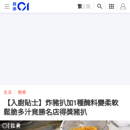
繁
|
简
生活
教煮
【入廚貼士】炸豬扒加1種醃料變柔軟
鬆脆多汁竟勝名店得獎豬扒