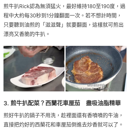
煎牛扒Rick認為無須猛火，最好維持180至190度，過
程中大約每30秒到1分鐘翻面一次。若不想計時間，
只要聽到油煎的「滋滋聲」就要翻面，這樣就可煎出
漂亮又香脆的牛扒。
3. 煎牛扒配菜？西蘭花車厘茄 盡吸油脂精華
煎好牛扒的鍋子不用洗，趁裡面還有香噴噴的牛油，
直接把灼好的西蘭花和車厘茄倒進去炒香就可以了。