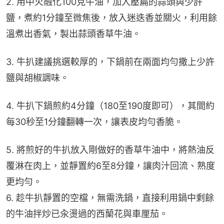
2. 用中火融化100克牛油，加入壓扁的蒜頭與少許
鹽，煮約1分鐘至微焦後，放入迷迭香並關火，利用餘
溫煮出香氣，製出蒜頭香草牛油。
3. 牛扒建議挑選較厚的，下鍋前在兩面均勻撒上少許
鹽與胡椒調味。
4. 牛扒下鍋煎約4分鐘（180至190度即可），其間約
每30秒至1分鐘翻轉一次，讓表皮均勻香脆。
5. 將煎好的牛扒放入剛做好的香草牛油中，將熱油反
覆淋在肉上，並靜置約6至8分鐘，讓肉汁回流、熟度
更均勻。
6. 趁牛扒靜置的空檔，無需洗鍋，直接利用鍋中剩餘
的牛油拌炒已汆燙過的西蘭花與車厘茄。