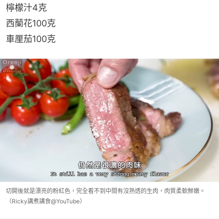
檸檬汁4克
西蘭花100克
車厘茄100克
切開後就是漂亮的粉紅色，完全看不到中間有沒熟透的生肉，肉質柔軟鮮嫩。
（Ricky講煮講食@YouTube）