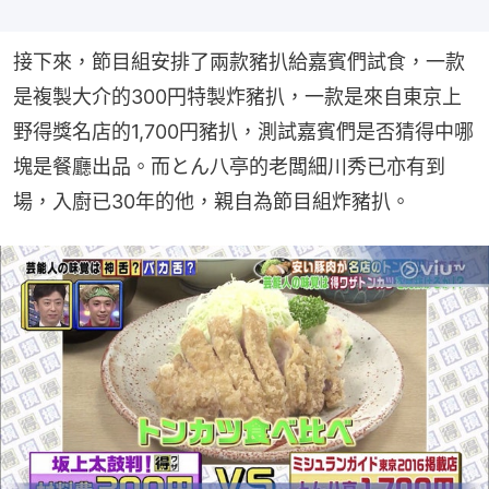
接下來，節目組安排了兩款豬扒給嘉賓們試食，一款
是複製大介的300円特製炸豬扒，一款是來自東京上
野得獎名店的1,700円豬扒，測試嘉賓們是否猜得中哪
塊是餐廳出品。而とん八亭的老闆細川秀已亦有到
場，入廚已30年的他，親自為節目組炸豬扒。