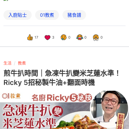
入廚貼士
01教煮
豬食譜
17
3
0
0
0
生活
教煮
煎牛扒時間｜急凍牛扒變米芝蓮水準！
Ricky 5招秘製牛油+翻面時機