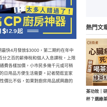
熱門文
一期最快4月發放$3000，第二期約在年中
度百分之百的薪俸稅和個人入息課稅，上限
交通費各樣加價，小市民多幾千元或可稍
的日用品方便生活需要。記者閒逛宜家
，性價比不俗，如果對廚房用品感興趣的
茶功效｜
杯？選綠