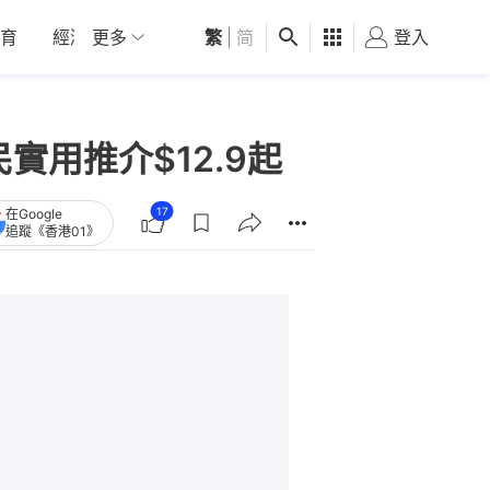
育
經濟
更多
01深圳
繁
觀點
|
简
健康
好食玩飛
登入
女
實用推介$12.9起
17
在Google
追蹤《香港01》