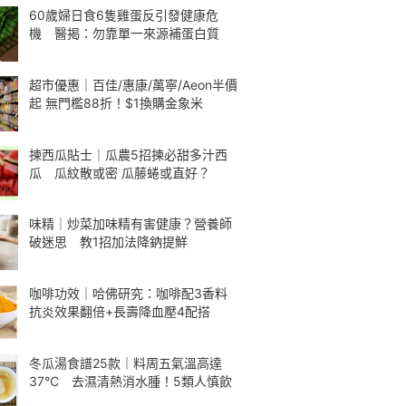
60歲婦日食6隻雞蛋反引發健康危
機 醫揭：勿靠單一來源補蛋白質
超市優惠｜百佳/惠康/萬寧/Aeon半價
起 無門檻88折！$1換購金象米
揀西瓜貼士｜瓜農5招揀必甜多汁西
瓜 瓜紋散或密 瓜藤蜷或直好？
味精｜炒菜加味精有害健康？營養師
破迷思 教1招加法降鈉提鮮
咖啡功效｜哈佛研究：咖啡配3香料
抗炎效果翻倍+長壽降血壓4配搭
冬瓜湯食譜25款｜料周五氣溫高達
37℃ 去濕清熱消水腫！5類人慎飲