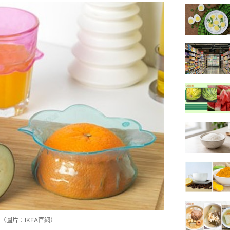
圖片︰IKEA官網）