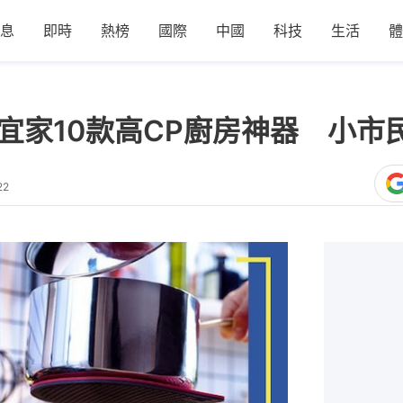
息
即時
熱榜
國際
中國
科技
生活
體
A宜家10款高CP廚房神器 小市民
22