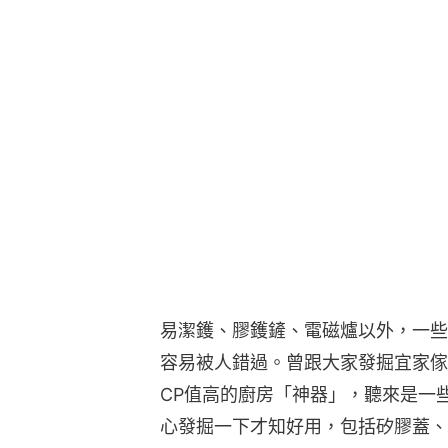
易潔鑊、膠鑊鏟、電磁爐以外，一些
容易被人錯過。曾跟大家發掘宜家傢俬
CP值高的廚房「神器」，聽來是一
心發掘一下才知好用，包括矽膠蓋、