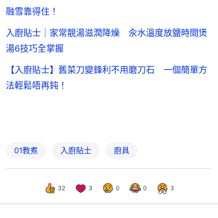
融雪靠得住！
入廚貼士｜家常靚湯滋潤降燥 汆水溫度放鹽時間煲
湯6技巧全掌握
【入廚貼士】舊菜刀變鋒利不用磨刀石 一個簡單方
法輕鬆唔再鈍！
01教煮
入廚貼士
廚具
32
3
0
0
3