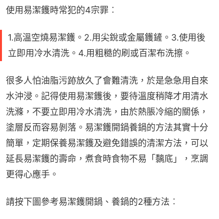
使用易潔鑊時常犯的4宗罪︰
1.高溫空燒易潔鑊。2.用尖銳或金屬鑊鏟。3.使用後
立即用冷水清洗。4.用粗糙的刷或百潔布洗擦。
很多人怕油脂污跡放久了會難清洗，於是急急用自來
水沖浸。記得使用易潔鑊後，要待溫度稍降才用清水
洗滌，不要立即用冷水清洗，由於熱脹冷縮的關係，
塗層反而容易剝落。易潔鑊開鍋養鍋的方法其實十分
簡單，定期保養易潔鑊及避免錯誤的清潔方法，可以
延長易潔鑊的壽命，煮食時食物不易「黐底」，烹調
更得心應手。
請按下圖參考易潔鑊開鍋、養鍋的2種方法︰