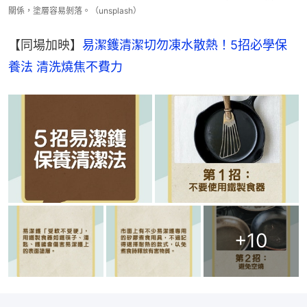
關係，塗層容易剝落。（unsplash）
【同場加映】
易潔鑊清潔切勿凍水散熱！5招必學保
養法 清洗燒焦不費力
+
10