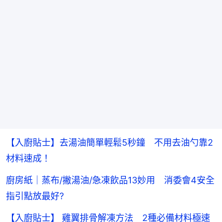
【入廚貼士】去湯油簡單輕鬆5秒鐘 不用去油勺靠2
材料速成！
廚房紙｜蒸布/撇湯油/急凍飲品13妙用 消委會4安全
指引點放最好?
【入廚貼士】 雞翼排骨解凍方法 2種必備材料極速