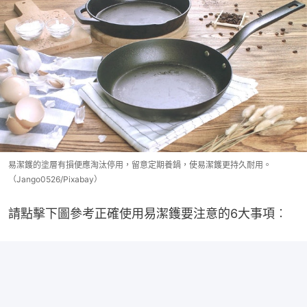
易潔鑊的塗層有損便應淘汰停用，留意定期養鍋，使易潔鑊更持久耐用。
（Jango0526/Pixabay）
請點擊下圖參考正確使用易潔鑊要注意的6大事項︰