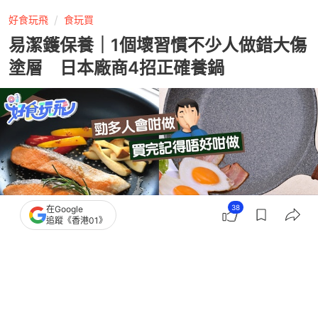
好食玩飛
食玩買
易潔鑊保養｜1個壞習慣不少人做錯大傷
塗層 日本廠商4招正確養鍋
38
在Google
追蹤《香港01》
撰文：
程朗天
出版：
2026-06-08 10:25
更新：
2026-06-08 10:26