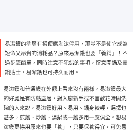
易潔鑊的塗層有損便應淘汰停用，那豈不是使它成為
短命又昂貴的消耗品？原來易潔鑊也要「養鍋」！不
過步驟簡單，同時注意不犯錯的事項，留意開鍋及養
鍋貼士，易潔鑊也可持久耐用。
易潔鑊和普通鑊在外觀上看來沒有兩樣，易潔鑊最大
的好處是有防黏塗層，對入廚新手或不喜歡花時間洗
碗的人來說，易潔鑊好用、易用、鍋身較輕，選擇也
甚多，煎鑊、炒鑊、湯鍋或一鑊多用一應俱全。想易
潔鑊更襟用原來也要「養」，只要保養得宜，可免易