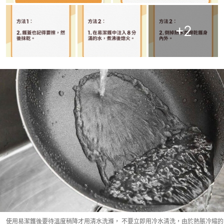
+
2
使用易潔鑊後要待溫度稍降才用清水洗滌， 不要立即用冷水清洗，由於熱脹冷縮的