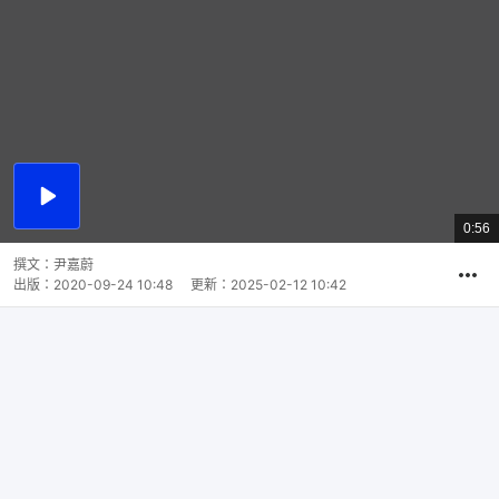
播
放
0:56
總
影
共
片
時
撰文：
尹嘉蔚
間
出版：
2020-09-24 10:48
更新：
2025-02-12 10:42