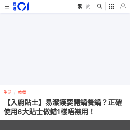
繁
|
简
生活
教煮
【入廚貼士】易潔鑊要開鍋養鍋？正確
使用6大貼士做錯1樣唔襟用！