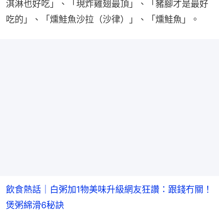
淇淋也好吃」、「現炸雞翅最頂」、「豬腳才是最好
吃的」、「燻鮭魚沙拉（沙律）」、「燻鮭魚」。
飲食熱話｜白粥加1物美味升級網友狂讚：跟錢冇關！
煲粥綿滑6秘訣