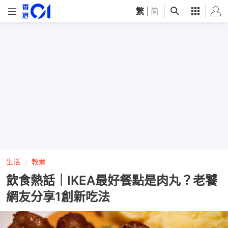
繁
|
简
生活
教煮
飲食熱話｜IKEA最好餐點是肉丸？老饕
網友分享1創新吃法