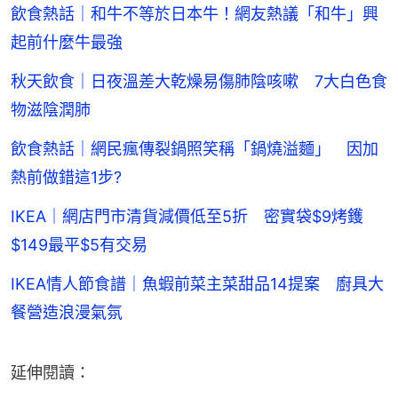
飲食熱話｜和牛不等於日本牛！網友熱議「和牛」興
起前什麼牛最強
秋天飲食｜日夜溫差大乾燥易傷肺陰咳嗽 7大白色食
物滋陰潤肺
飲食熱話｜網民瘋傳裂鍋照笑稱「鍋燒溢麵」 因加
熱前做錯這1步?
IKEA｜網店門市清貨減價低至5折 密實袋$9烤鑊
$149最平$5有交易
IKEA情人節食譜｜魚蝦前菜主菜甜品14提案 廚具大
餐營造浪漫氣氛
延伸閱讀：