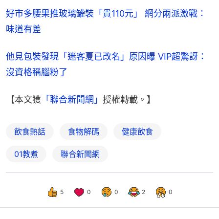
好市多腰果推玻璃罐裝「貴110元」 網分兩派激戰：
味道有差
他見包裝發現「迷客夏已改名」原因曝 VIP超驚訝：
沒資格稱腦粉了
【本文獲
「聯合新聞網」
授權轉載。】
飲食熱話
食物解碼
健康飲食
01教煮
聯合新聞網
5
0
0
2
0