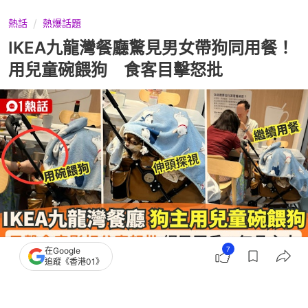
熱話
熱爆話題
IKEA九龍灣餐廳驚見男女帶狗同用餐！
用兒童碗餵狗 食客目擊怒批
7
在Google
追蹤《香港01》
撰文：
田中貴
出版：
2026-07-01 16:12
更新：
2026-07-01 16:12