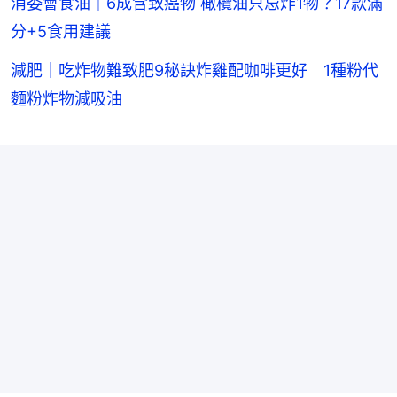
消委會食油｜6成含致癌物 橄欖油只忌炸1物？17款滿
分+5食用建議
減肥｜吃炸物難致肥9秘訣炸雞配咖啡更好 1種粉代
麵粉炸物減吸油