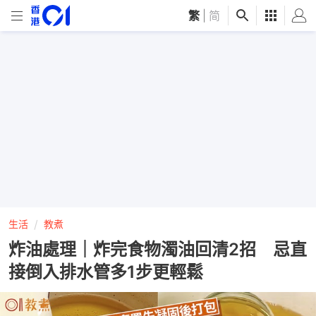
繁
|
简
生活
教煮
炸油處理｜炸完食物濁油回清2招 忌直
接倒入排水管多1步更輕鬆