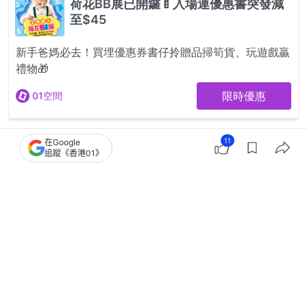
11
在Google
追蹤《香港01》
2
0
0
0
0
科技玩物
數碼生活
微波爐去漬辟味清潔教學｜5方法以日常
家品輕鬆省力去除陳年油垢