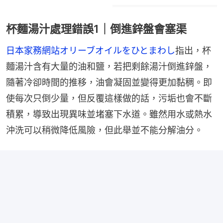
杯麵湯汁處理錯誤1｜倒進鋅盤會塞渠
日本家務網站オリーブオイルをひとまわし
指出，杯
麵湯汁含有大量的油和鹽，若把剩餘湯汁倒進鋅盤，
隨著冷卻時間的推移，油會凝固並變得更加黏稠。即
使每次只倒少量，但反覆這樣做的話，污垢也會不斷
積累，導致出現異味並堵塞下水道。雖然用水或熱水
沖洗可以稍微降低風險，但此舉並不能分解油分。