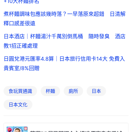
+10大杯麵排名
煮杯麵調味包應該幾時落？一早落原來超錯 日清解
釋口感差很遠
日本酒店｜杯麵湯汁千萬別倒馬桶 隨時發臭 酒店
教1招正確處理
日圓兌港元匯率4.8算｜日本旅行信用卡14大 免費入
貴賓室/8%回贈
食玩買通識
杯麵
廁所
日本
日本文化