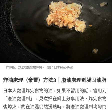
「炸冷飯」方法收集食物碎屑。（圖︰日本Hint-Pot）
炸油處理（棄置）方法3｜廢油處理劑凝固油脂
日本人處理炸完食物的油，如果不留用的話，會用到
「廢油處理劑」，見煮婦在網上分享用法，炸完食物
後熄火，約在油溫仍然燙熱時，將廢油處理劑均勻倒