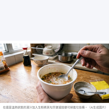
在還是溫熱狀態的湯汁加入生粉將其勾芡便凝固便可掉進垃圾桶。（AI生成圖片）