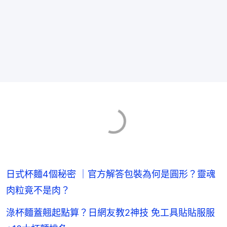
日式杯麵4個秘密 ｜官方解答包裝為何是圓形？靈魂
肉粒竟不是肉？
淥杯麵蓋翹起點算？日網友教2神技 免工具貼貼服服