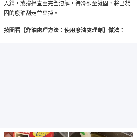
入鍋，或攪拌直至完全溶解，待冷卻至凝固，將已凝
固的廢油刮走並棄掉。
按圖看【炸油處理方法：使用廢油處理劑】做法：