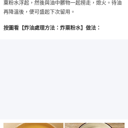
粟粉水浮起，然後與油中髒物一起撈走，熄火。待油
再降溫後，便可盛起下次留用。
按圖看【炸油處理方法：炸粟粉水】做法：