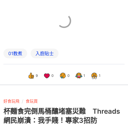
01教煮
入廚貼士
9
0
0
1
1
好食玩飛
食玩買
杯麵食完倒馬桶釀堵塞災難 Threads
網民崩潰：我手賤！專家3招防