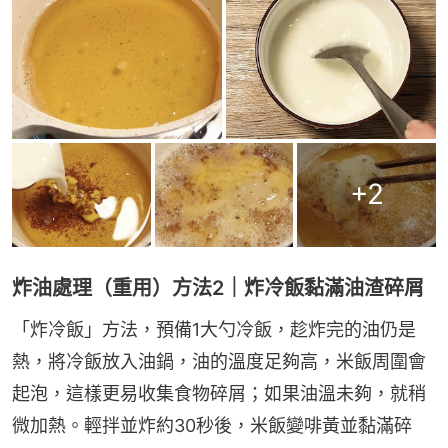
+
2
炸油處理（重用）方法2｜炸冷飯黏滿油渣碎屑
「炸冷飯」方法，預備1大勺冷飯，趁炸完的油仍是
熱，將冷飯放入油鍋，油的溫度足夠高，米飯周圍會
起泡，這樣更易收集食物碎屑；如果油溫未夠，就稍
微加熱。輕拌並炸約30秒後，米飯變啡黃並黏滿碎