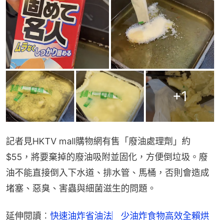
+
1
記者見HKTV mall購物網有售「廢油處理劑」約
$55，將要棄掉的廢油吸附並固化，方便倒垃圾。廢
油不能直接倒入下水道、排水管、馬桶，否則會造成
堵塞、惡臭、害蟲與細菌滋生的問題。
延伸閱讀︰
快速油炸省油法︳少油炸食物高效全賴烘