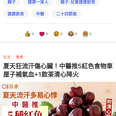
親子
健康一家人
親子-兒童健康飲食
健康飲食
中醫
二十四節氣
2
0
0
0
0
生活
教煮
夏天狂流汗傷心臟！中醫推5紅色食物車
厘子補氣血+1款茶清心降火