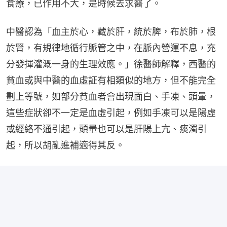
食療，已作用不大，是時候去求醫了。
中醫認為「血主於心，藏於肝，統於脾，布於肺，根
於腎，有規律地循行脈管之中，在脈內營運不息，充
分發揮灌溉一身的生理效應。」徐醫師解釋，西醫的
貧血或與中醫的血虛証有相類似的地方，但不能完全
劃上等號，如部分貧血者會出現面白、手凍、頭暈，
這些症狀卻不一定是血虛引起，例如手凍可以是陽虛
或經絡不通引起，頭暈也可以是肝陽上亢、痰濁引
起，所以胡亂進補適得其反。