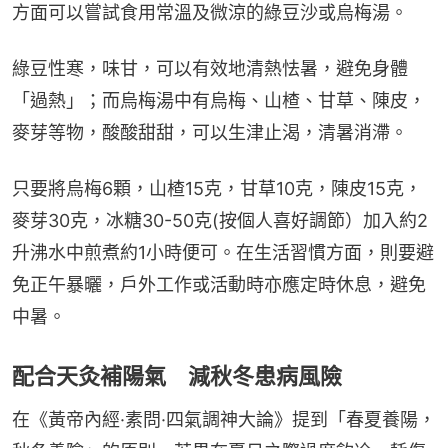
方面可以嘗試食用常溫及微涼的綠豆沙或烏梅湯。
綠豆性寒，味甘，可以有效地清熱怯暑，避免身體
「過熱」；而烏梅湯中有烏梅、山楂、甘草、陳皮，
麥芽等物，酸酸甜甜，可以生津止渴，清暑消滯。
只要將烏梅6顆，山楂15克，甘草10克，陳皮15克，
麥芽30克，冰糖30-50克(按個人喜好調節）加入約2
升沸水中煎煮約1小時便可。在生活習慣方面，則要避
免正午暴曬，戶外工作或活動時亦應定時休息，避免
中暑。
配合天灸補陽氣 減秋冬患病風險
在《黃帝內經·素問·四氣調神大論》提到「春夏養陽，