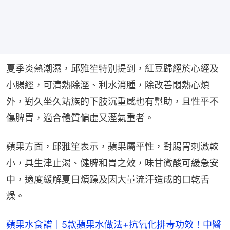
夏季炎熱潮濕，邱雅笙特別提到，紅豆歸經於心經及
小腸經，可清熱除溼、利水消腫，除改善悶熱心煩
外，對久坐久站族的下肢沉重感也有幫助，且性平不
傷脾胃，適合體質偏虛又溼氣重者。
蘋果方面，邱雅笙表示，蘋果屬平性，對腸胃刺激較
小，具生津止渴、健脾和胃之效，味甘微酸可緩急安
中，適度緩解夏日煩躁及因大量流汗造成的口乾舌
燥。
蘋果水食譜｜5款蘋果水做法+抗氧化排毒功效！中醫