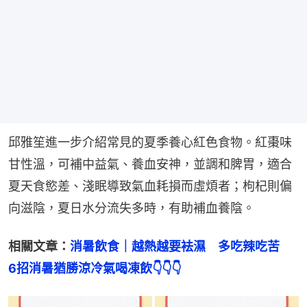
邱雅笙進一步介紹常見的夏季養心紅色食物。紅棗味
甘性溫，可補中益氣、養血安神，並調和脾胃，適合
夏天食慾差、淺眠導致氣血耗損而虛煩者；枸杞則偏
向滋陰，夏日水分流失多時，有助補血養陰。
相關文章：
消暑飲食｜越熱越要袪濕　多吃辣吃苦　
6招消暑猶勝涼冷氣喝凍飲👇👇👇