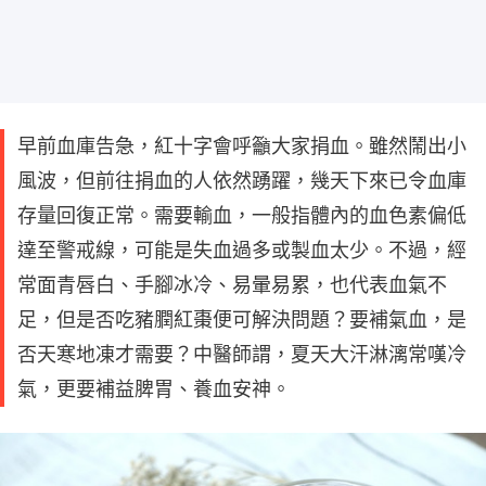
早前血庫告急，紅十字會呼籲大家捐血。雖然鬧出小
風波，但前往捐血的人依然踴躍，幾天下來已令血庫
存量回復正常。需要輸血，一般指體內的血色素偏低
達至警戒線，可能是失血過多或製血太少。不過，經
常面青唇白、手腳冰冷、易暈易累，也代表血氣不
足，但是否吃豬膶紅棗便可解決問題？要補氣血，是
否天寒地凍才需要？中醫師謂，夏天大汗淋漓常嘆冷
氣，更要補益脾胃、養血安神。