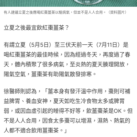
有人建議立夏之後應喝紅棗薑茶以驅病氣，但並不是人人合用。（資料圖片）
立夏之後最宜飲紅棗薑茶？
有謂立夏（5月5日）至三伏天前一天（7月11日）是
喝紅棗薑茶的最佳時候，因為經過冬天，再度過了春
天，體內積聚了很多病氣，至炎熱的夏天腠理開放，
陽氣空氣，薑棗茶有助陽氣散發排寒。
徐醫師則認為，「薑本身有發汗溫中作用，棗則可補
益脾胃、養血安神，夏天如吃生冷食物太多或脾胃
弱，或因血虛引起的睡得不好等，飲薑棗茶是OK。但
不是人人合用，因食太多棗可以增濕，濕熱、熱氣的
人都不適合飲用薑棗茶。」