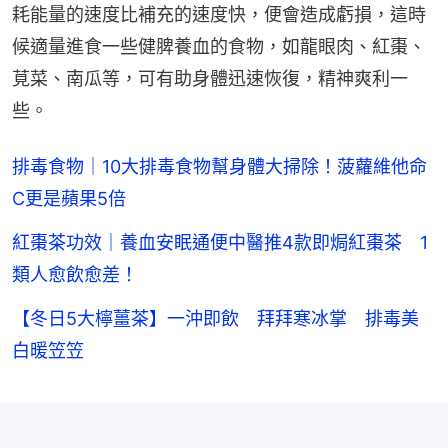
耗能量的速度比補充的速度快，便會造成虧損，這時
候適量進食一些健脾養血的食物，如龍眼肉、紅棗、
莧菜、南瓜等，可有助身體迅速恢復，精神爽利一
些。
排毒食物｜10大排毒食物幫身體大掃除！菠蘿維他命
C更是蘋果5倍
紅棗茶功效｜養血安眠通便中醫推4款即焗紅棗茶 1
類人愈飲愈差！
【冬日5大檸薑茶】一沖即飲 拜拜寒冰掌 排毒美
白暖笠笠