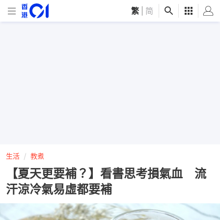
繁
|
简
生活
教煮
【夏天更要補？】看書思考損氣血 流
汗涼冷氣易虛都要補