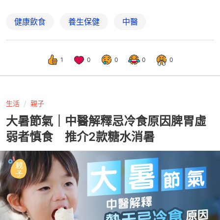
健康飲食
養生保健
中醫
1
0
0
0
0
生活
親子
大暑節氣｜中醫解釋忌冷食原因脾胃虛
弱者慎食 推介2款糖水消暑