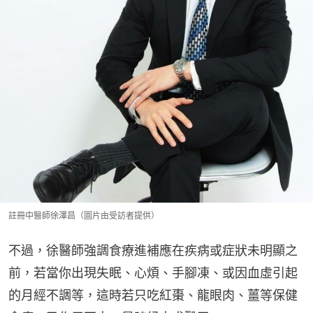
註冊中醫師徐澤昌（圖片由受訪者提供）
不過，徐醫師強調食療進補應在疾病或症狀未明顯之
前，若當你出現失眠、心煩、手腳凍、或因血虛引起
的月經不調等，這時若只吃紅棗、龍眼肉、薑等保健