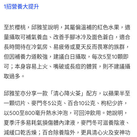
1招營養大提升
至於櫻桃，邱雅笙說明，其屬偏溫補的紅色水果，適
量攝取可補氣養血、改善手腳冰冷及面色蒼白，適合
長時間待在冷氣房、易疲倦或夏天反而畏寒的族群，
但因補養力道較強，建議白日攝取，每次5至10顆即
可；本身容易上火、嘴破或長痘的體質，則不建議攝
取過多。
邱雅笙亦分享一款「清心降火茶」配方，以蘋果半至
一顆切片、麥門冬5公克、百合10公克、枸杞少許，
以500至800毫升熱水沖泡，可回沖飲用。她說明，
夏季汗多易耗氣損傷體內津液，麥門冬可滋養陰液、
減緩口乾舌燥；百合除養陰外，更具清心火及安神功