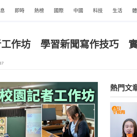
息
即時
熱榜
國際
中國
科技
生活
體
者工作坊 學習新聞寫作技巧 
37
熱門文