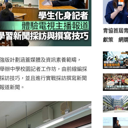
青協首屆
獻策 網
強版計劃涵蓋媒體及資訊素養範疇，
學舉辦中學校園記者工作坊，由前線編採
採訪技巧，並且進行實戰採訪撰寫新聞
報道新聞。