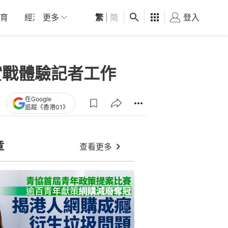
育
經濟
更多
01深圳
繁
觀點
|
简
健康
好食玩飛
登入
女
實戰體驗記者工作
在Google
追蹤《香港01》
章
查看更多