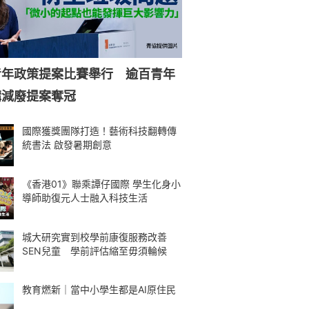
青年政策提案比賽舉行 逾百青年
購減廢提案奪冠
國際獲獎團隊打造！藝術科技翻轉傳
統書法 啟發暑期創意
《香港01》聯乘譚仔國際 學生化身小
導師助復元人士融入科技生活
城大研究實到校學前康復服務改善
SEN兒童 學前評估縮至毋須輪候
教育燃新｜當中小學生都是AI原住民