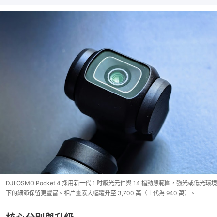
DJI OSMO Pocket 4 採用新一代 1 吋感光元件與 14 檔動態範圍，強光或低光環境
下的細節保留更豐富。相片畫素大幅躍升至 3,700 萬（上代為 940 萬）。