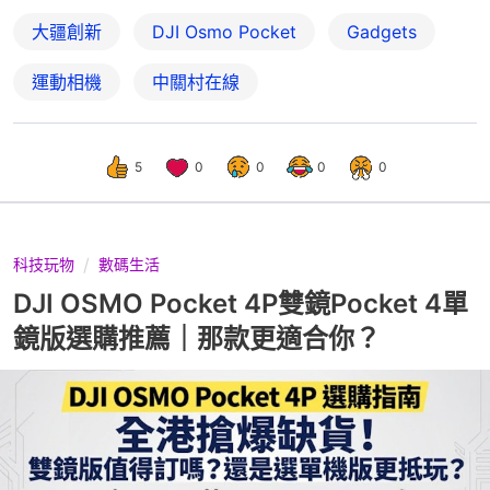
大疆創新
DJI Osmo Pocket
Gadgets
運動相機
中關村在線
5
0
0
0
0
科技玩物
數碼生活
DJI OSMO Pocket 4P雙鏡Pocket 4單
鏡版選購推薦｜那款更適合你？