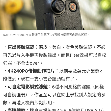
DJI OSMO Pocket 4 新增了螢幕下2枚實體按鍵與五向變焦搖桿。
．直出美顏濾鏡：
磨皮、美白、膚色美顏濾鏡，不必
再先過片入手機再後製輸出。而且filter效果可以自校
強弱，不會太over。
．4K240P8倍慢動作拍片：
以前要數萬元專業機才
能做到，現在一支小雲台鏡頭就有了。
．可自定電影模式濾鏡：
6種不同風格的濾鏡（同樣
可自調強弱），你甚至可以在網上尋找別人設定的參
數，再灌入機內即點即用。
．高速傳輸：
機身支援無線Wi-Fi 6傳輸及USB 3.1有