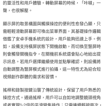
的靈活性和用戶體驗。轉動屏幕的時候，「咔噠」一
聲，也很解壓。
顯示屏的取景構圖與觸摸操控的便利性愈發凸顯，只
需輕輕滑動屏幕即可喚出菜單界面，其基礎操作邏輯
借鑑了安卓手機系統的設計，用戶能夠迅速上手。例
如，設備支持橫屏狀態下開機啟動，而切換至豎屏時
則會觸發關機指令，在關機前系統還會貼心地給出提
示訊息。若用戶選擇繼續使用並點擊確認，則設備將
自動調整為豎屏模式進行拍攝，這一特性尤為迎合短
視頻創作群體的需求和習慣。
搖桿和錄製按鍵沿襲了傳統設計，保留了用戶熟悉的
操控方式。通過搖桿，用戶可以自如地調整鏡頭視角
或者實現1-2倍的平滑變焦操作；只需連續輕按兩次，