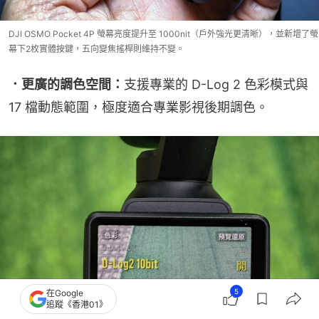
DJI OSMO Pocket 4P 螢幕亮度提升至 1000nit（戶外強光更清晰），並新增了螢
幕下2枚實體按鍵，五向變焦搖桿則維持不變。
．更廣的調色空間：
支援專業的 D-Log 2 色彩模式與 
17 檔動態範圍，極度適合專業影視後期調色。
5
在Google
追蹤《香港01》