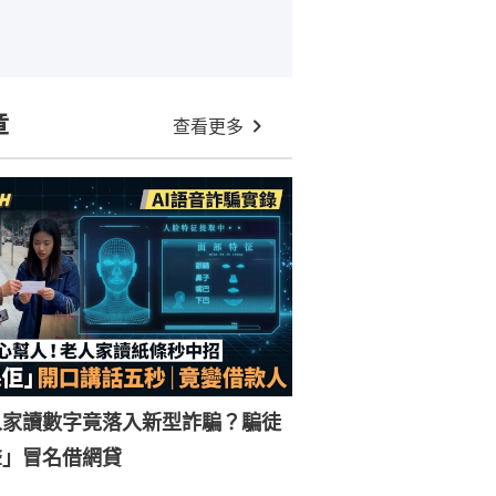
章
查看更多
人家讀數字竟落入新型詐騙？騙徒
聲」冒名借網貸