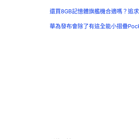
還買8GB記憶體旗艦機合適嗎？追
華為發布會除了有這全能小摺疊Pock