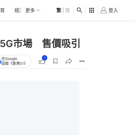
育
經濟
更多
01深圳
繁
觀點
|
简
健康
好食玩飛
登入
女
平價5G市場 售價吸引
1
在Google
追蹤《香港01》