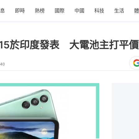
息
即時
熱榜
國際
中國
科技
生活
體
axy F15於印度發表 大電池主打
:40