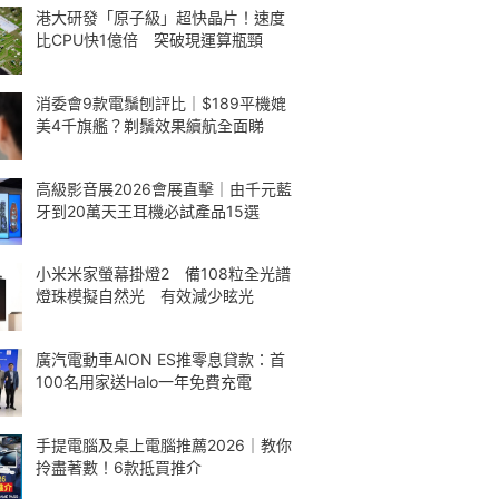
港大研發「原子級」超快晶片！速度
比CPU快1億倍 突破現運算瓶頸
消委會9款電鬚刨評比｜$189平機媲
美4千旗艦？剃鬚效果續航全面睇
高級影音展2026會展直擊｜由千元藍
牙到20萬天王耳機必試產品15選
小米米家螢幕掛燈2 備108粒全光譜
燈珠模擬自然光 有效減少眩光
廣汽電動車AION ES推零息貸款：首
100名用家送Halo一年免費充電
手提電腦及桌上電腦推薦2026｜教你
拎盡著數！6款抵買推介