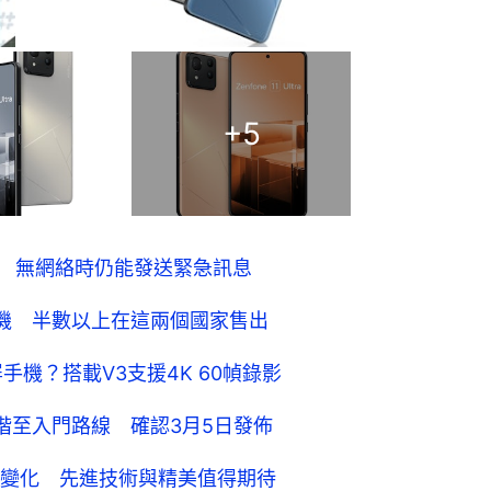
+
5
SOS 無網絡時仍能發送緊急訊息
能手機 半數以上在這兩個國家售出
摺疊屏手機？搭載V3支援4K 60幀錄影
流出 中階至入門路線 確認3月5日發佈
變化 先進技術與精美值得期待