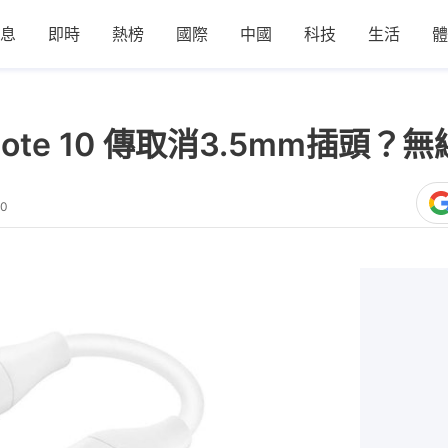
息
即時
熱榜
國際
中國
科技
生活
體
xy Note 10 傳取消3.5mm插
00