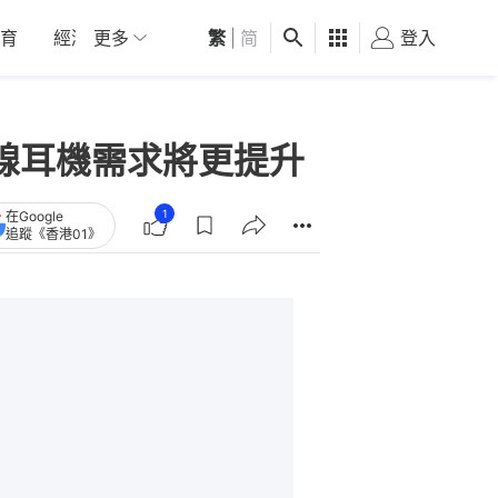
育
經濟
更多
01深圳
繁
觀點
|
简
健康
好食玩飛
登入
女
頭？無線耳機需求將更提升
1
在Google
追蹤《香港01》