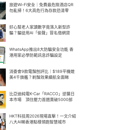
旅遊Wi-Fi安全｜免費最危險酒店QR
勿亂掃！6大高危行為存款恐清零
好心幫老人家讀數字竟落入新型詐
騙？騙徒用AI「偷聲」冒名借網貸
WhatsApp推出8大防騙安全功能 香
港用家必學防範訊息詐騙設定
消委會9款電鬚刨評比｜$189平機媲
美4千旗艦？剃鬚效果續航全面睇
比亞迪純電K-Car「RACCO」逆襲日
本市場 頂住壓力首週賣破5000部
HKT科技周2026現場直擊！一文介紹
八大AI睇香港點樣領跑智慧城市