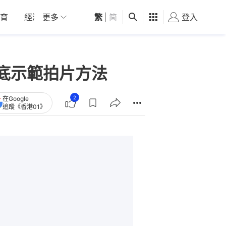
育
經濟
更多
01深圳
繁
觀點
|
简
健康
好食玩飛
登入
女
名班底示範拍片方法
2
在Google
追蹤《香港01》