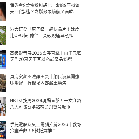
消委會9款電鬚刨評比｜$189平機媲
美4千旗艦？剃鬚效果續航全面睇
港大研發「原子級」超快晶片！速度
比CPU快1億倍 突破現運算瓶頸
高級影音展2026會展直擊｜由千元藍
牙到20萬天王耳機必試產品15選
風扇突起火險釀火災｜網民凌晨聞燶
味驚醒 拆機揭內部嚴重燒焦
HKT科技周2026現場直擊！一文介紹
八大AI睇香港點樣領跑智慧城市
手提電腦及桌上電腦推薦2026｜教你
拎盡著數！6款抵買推介