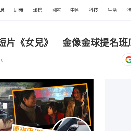
息
即時
熱榜
國際
中國
科技
生活
體
ro 新年短片《女兒》 金像金球提
36