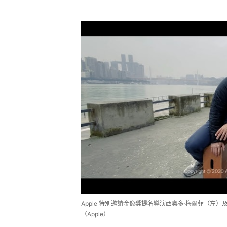
Apple 特別邀請金像獎提名導演⻄奧多·梅爾菲（左
（Apple）