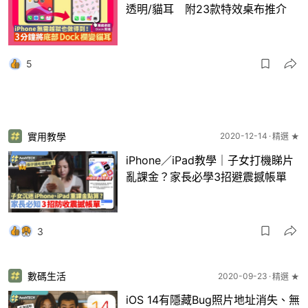
透明/貓耳 附23款特效桌布推介
5
實用教學
2020-12-14
精選 ★
iPhone／iPad教學｜子女打機睇片
亂課金？家長必學3招避震撼帳單
3
數碼生活
2020-09-23
精選 ★
iOS 14有隱藏Bug照片地址消失、無