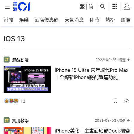
繁
|
简
港聞
娛樂
酒店優惠碼
天氣消息
即時
熱榜
國際
iOS 13
遊戲動漫
2022-09-26
精選 ★
iPhone 15 Ultra 來年取代Pro Max
｜全線新iPhone將配置這功能
13
實用教學
2021-03-03
精選 ★
iPhone美化｜主畫面底部Dock欄變