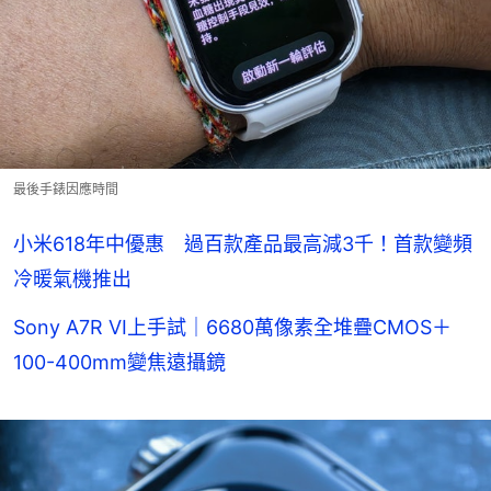
最後手錶因應時間
小米618年中優惠 過百款產品最高減3千！首款變頻
冷暖氣機推出
Sony A7R VI上手試｜6680萬像素全堆疊CMOS＋
100-400mm變焦遠攝鏡