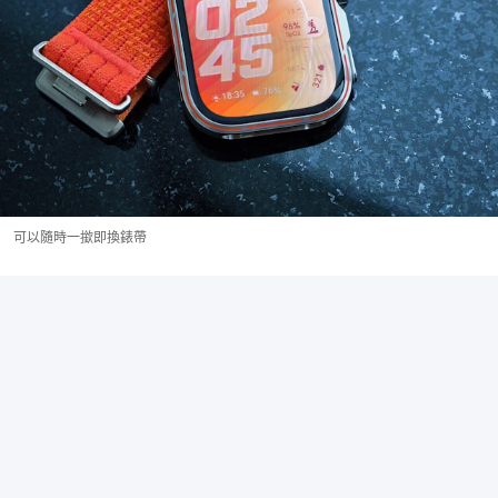
可以隨時一撳即換錶帶