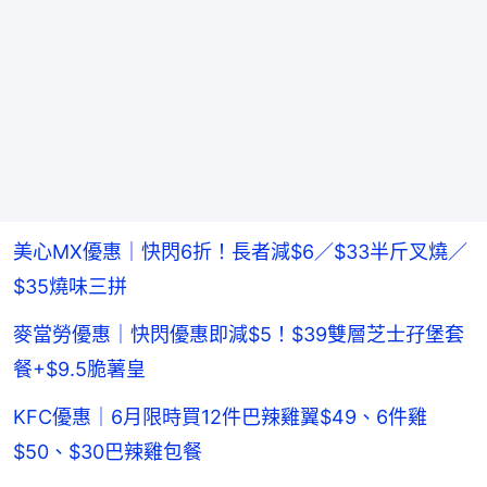
美心MX優惠｜快閃6折！長者減$6／$33半斤叉燒／
$35燒味三拼
麥當勞優惠｜快閃優惠即減$5！$39雙層芝士孖堡套
餐+$9.5脆薯皇
KFC優惠｜6月限時買12件巴辣雞翼$49、6件雞
$50、$30巴辣雞包餐