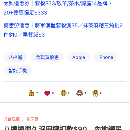
太興優惠券｜套餐$33/敏華/茶木/錦麗14品牌、
20+優惠慳足$333
麥當勞優惠｜將軍漢堡套餐減$5／抹茶麻糬三角批2
件$10／早餐減$3
八達通
食玩買優惠
Apple
iPhone
智能手機
2
0
0
1
0
好食玩飛
食玩買
八達通很久沒用遭扣款$90 內地網民