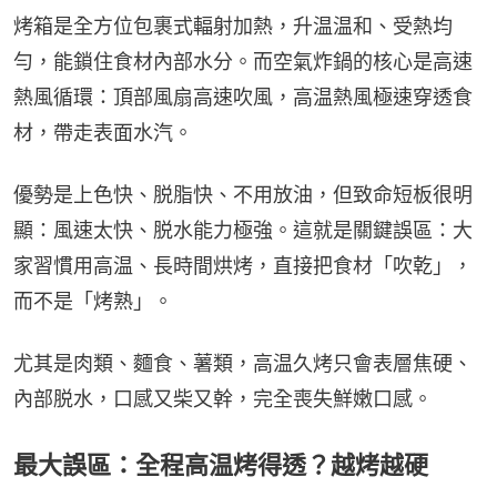
烤箱是全方位包裹式輻射加熱，升温温和、受熱均
勻，能鎖住食材內部水分。而空氣炸鍋的核心是高速
熱風循環：頂部風扇高速吹風，高温熱風極速穿透食
材，帶走表面水汽。
優勢是上色快、脱脂快、不用放油，但致命短板很明
顯：風速太快、脱水能力極強。這就是關鍵誤區：大
家習慣用高温、長時間烘烤，直接把食材「吹乾」，
而不是「烤熟」。
尤其是肉類、麵食、薯類，高温久烤只會表層焦硬、
內部脱水，口感又柴又幹，完全喪失鮮嫩口感。
最大誤區：全程高温烤得透？越烤越硬