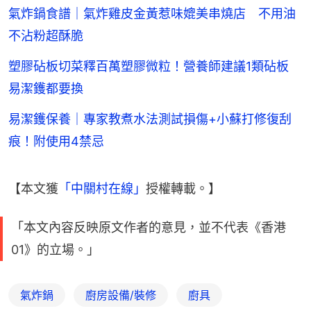
氣炸鍋食譜｜氣炸雞皮金黃惹味媲美串燒店 不用油
不沾粉超酥脆
塑膠砧板切菜釋百萬塑膠微粒！營養師建議1類砧板
易潔鑊都要換
易潔鑊保養｜專家教煮水法測試損傷+小蘇打修復刮
痕！附使用4禁忌
【本文獲
「中關村在線」
授權轉載。】
「本文內容反映原文作者的意見，並不代表《香港
01》的立場。」
氣炸鍋
廚房設備/裝修
廚具