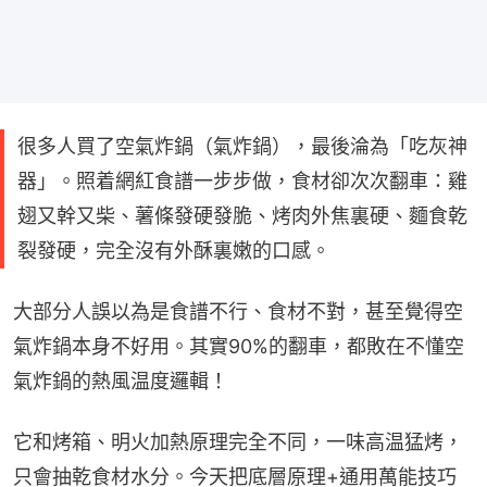
很多人買了空氣炸鍋（氣炸鍋），最後淪為「吃灰神
器」。照着網紅食譜一步步做，食材卻次次翻車：雞
翅又幹又柴、薯條發硬發脆、烤肉外焦裏硬、麵食乾
裂發硬，完全沒有外酥裏嫩的口感。
大部分人誤以為是食譜不行、食材不對，甚至覺得空
氣炸鍋本身不好用。其實90%的翻車，都敗在不懂空
氣炸鍋的熱風温度邏輯！
它和烤箱、明火加熱原理完全不同，一味高温猛烤，
只會抽乾食材水分。今天把底層原理+通用萬能技巧