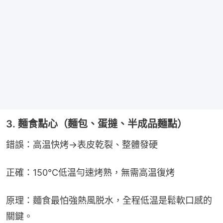
3. 麵食點心（麵包、蛋撻、半成品麵點）
錯誤：高温快烤→表皮乾裂、整體發硬
正確：150℃低温勻速烤熟，無需高温復烤
原理：麵食最怕強熱風脱水，全程低温是鬆軟口感的
關鍵。