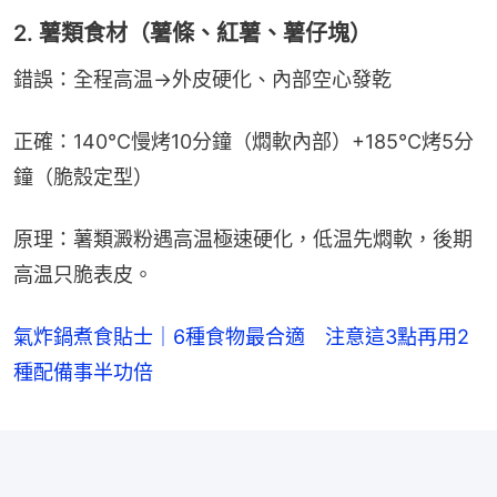
2. 薯類食材（薯條、紅薯、薯仔塊）
錯誤：全程高温→外皮硬化、內部空心發乾
正確：140℃慢烤10分鐘（燜軟內部）+185℃烤5分
鐘（脆殼定型）
原理：薯類澱粉遇高温極速硬化，低温先燜軟，後期
高温只脆表皮。
氣炸鍋煮食貼士｜6種食物最合適 注意這3點再用2
種配備事半功倍