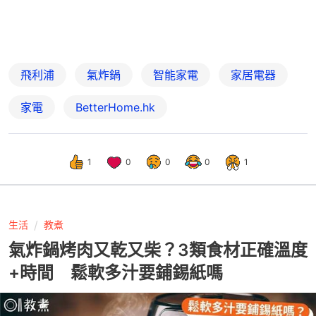
飛利浦
氣炸鍋
智能家電
家居電器
家電
BetterHome.hk
1
0
0
0
1
生活
教煮
氣炸鍋烤肉又乾又柴？3類食材正確溫度
+時間 鬆軟多汁要鋪錫紙嗎