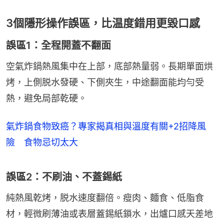
3個隱形操作誤區，比温度錯用更毀口感
誤區1：全程開蓋不翻面
空氣炸鍋熱風集中在上部，底部熱量弱。長期單面烘
烤，上側脱水發硬、下側夾生，中途翻面能均勻受
熱，避免局部乾硬。
氣炸鍋食物致癌？專家揭真相與溫度有關+2招降風
險 食物忌切太大
誤區2：不刷油、不蓋錫紙
純熱風乾烤，脱水速度翻倍。瘦肉、麵食、低脂食
材，輕微刷薄油或表層蓋錫紙鎖水，出爐口感天差地