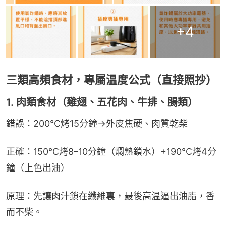
+
4
三類高頻食材，專屬温度公式（直接照抄）
1. 肉類食材（雞翅、五花肉、牛排、腸類）
錯誤：200℃烤15分鐘→外皮焦硬、肉質乾柴
正確：150℃烤8–10分鐘（燜熟鎖水）+190℃烤4分
鐘（上色出油）
原理：先讓肉汁鎖在纖維裏，最後高温逼出油脂，香
而不柴。