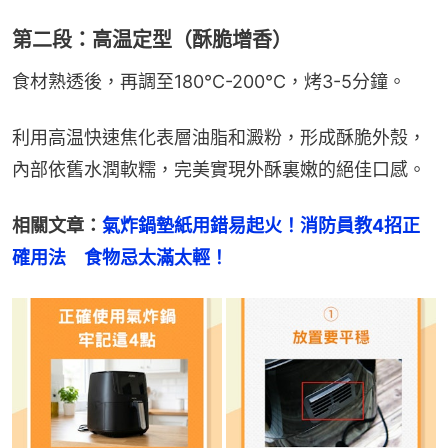
第二段：高温定型（酥脆增香）
食材熟透後，再調至180℃-200℃，烤3-5分鐘。
利用高温快速焦化表層油脂和澱粉，形成酥脆外殼，
內部依舊水潤軟糯，完美實現外酥裏嫩的絕佳口感。
相關文章：
氣炸鍋墊紙用錯易起火！消防員教4招正
確用法　食物忌太滿太輕！