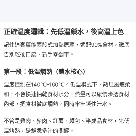
正確温度邏輯：先低温鎖水，後高温上色
記住這套萬能兩段式加熱原理，適配99%食材，徹底
告別乾硬口感，新手零翻車。
第一段：低温燜熟（鎖水核心）
温度控制在140℃-160℃。低温模式下，熱風風速柔
和，不會快速抽乾食材水分，熱量可以緩慢滲透食材
內部，把食材徹底燜熟，同時牢牢鎖住汁水。
不管是雞肉、豬肉、紅薯、麵包、半成品食材，先低
温烤熟，是鮮嫩多汁的關鍵。