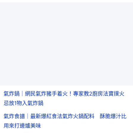
氣炸鍋｜網民氣炸豬手着火！專家教2廚房法寶撲火
忌放1物入氣炸鍋
氣炸食譜｜最新爆紅食法氣炸火鍋配料 酥脆爆汁比
用來打邊爐美味