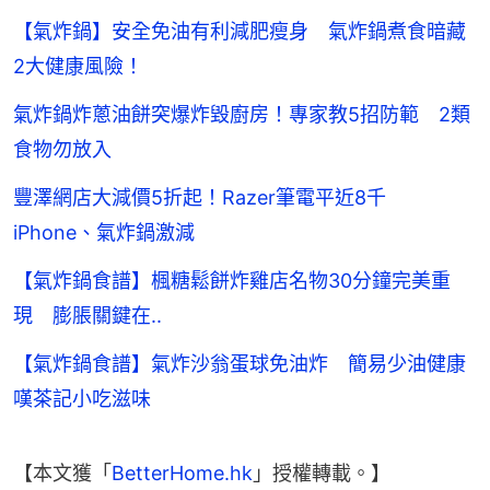
【氣炸鍋】安全免油有利減肥瘦身 氣炸鍋煮食暗藏
2大健康風險！
氣炸鍋炸蔥油餅突爆炸毀廚房！專家教5招防範 2類
食物勿放入
豐澤網店大減價5折起！Razer筆電平近8千
iPhone、氣炸鍋激減
【氣炸鍋食譜】楓糖鬆餅炸雞店名物30分鐘完美重
現 膨脹關鍵在..
【氣炸鍋食譜】氣炸沙翁蛋球免油炸 簡易少油健康
嘆茶記小吃滋味
【本文獲「
BetterHome.hk
」授權轉載。】