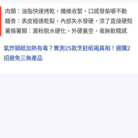
肉類：油脂快速烤乾，纖維收緊，口感發柴嚼不動
麵食：表皮極速乾裂，內部失水發硬，涼了直接硬殼
薯條薯類：澱粉脱水硬化，外硬裏空，毫無軟糯感
氣炸鍋紙加熱有毒？實測25款烹飪紙揭真相！選購2
招避免三無產品