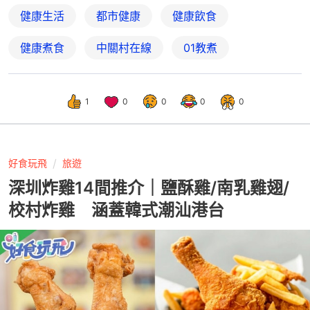
健康生活
都市健康
健康飲食
健康煮食
中關村在線
01教煮
1
0
0
0
0
好食玩飛
旅遊
深圳炸雞14間推介｜鹽酥雞/南乳雞翅/
校村炸雞 涵蓋韓式潮汕港台