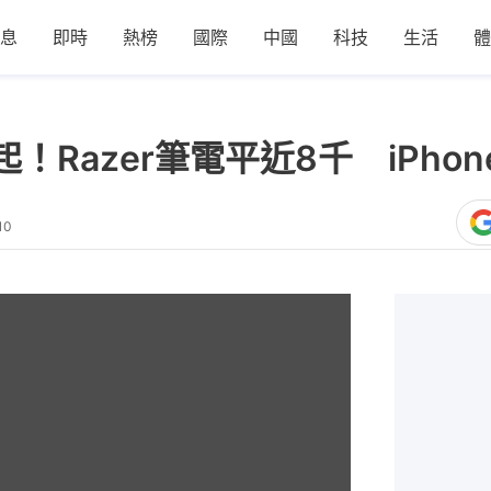
息
即時
熱榜
國際
中國
科技
生活
體
！Razer筆電平近8千 iPho
10