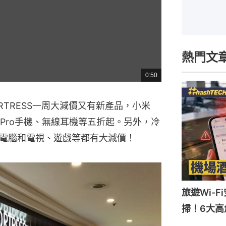
熱門文
0:50
總
共
時
間
RTRESS一周大減價又有新產品，小米
ote 8 Pro手機、無線耳機等五折起。另外，冷
電腦和電視、遊戲等都有大減價！
旅遊Wi-
掃！6大高