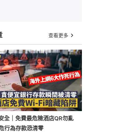
章
查看更多
Fi安全｜免費最危險酒店QR勿亂
危行為存款恐清零