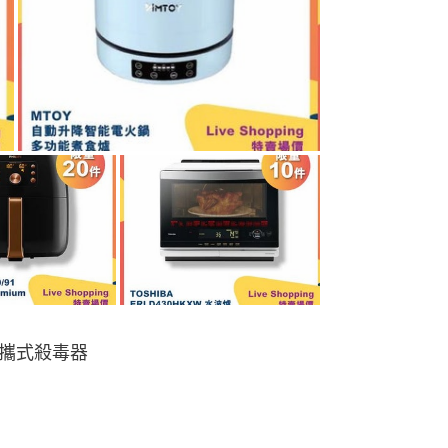
攜式殺毒器