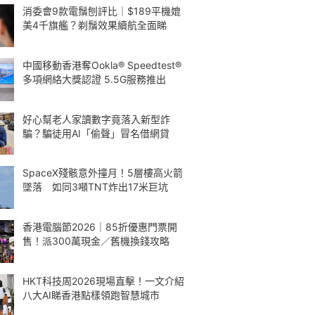
消委會9款電鬚刨評比｜$189平機媲
美4千旗艦？剃鬚效果續航全面睇
中國移動香港奪Ookla® Speedtest®
多項網絡大獎認證 5.5G服務推出
好心幫老人家讀數字竟落入新型詐
騙？騙徒用AI「偷聲」冒名借網貸
SpaceX殘骸意外撞月！5層樓高火箭
墜落 如同3噸TNT炸出17米巨坑
香港電腦節2026｜85折優惠門票開
售！派300萬現金／舊機換錢攻略
HKT科技周2026現場直擊！一文介紹
八大AI睇香港點樣領跑智慧城市