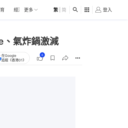
育
經濟
更多
01深圳
繁
觀點
|
简
健康
好食玩飛
登入
女
ne、氣炸鍋激減
6
在Google
追蹤《香港01》