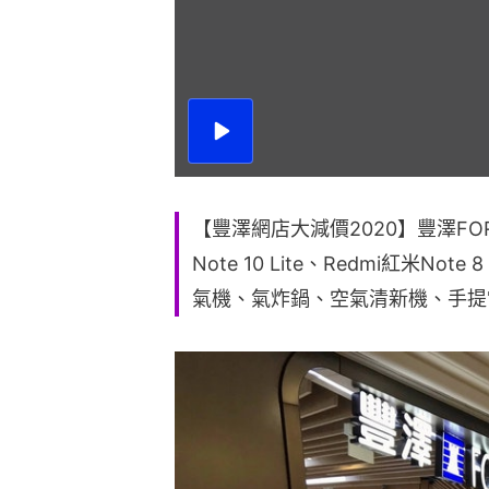
播
放
影
片
【豐澤網店大減價2020】豐澤FO
Note 10 Lite、Redmi紅米N
氣機、氣炸鍋、空氣清新機、手提