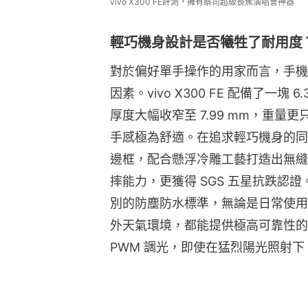
vivo X300 FE評測，擁有蔡司超級長焦演唱會神器
輕巧機身設計是否犧牲了耐用度
對於偏好單手操作的用家而言，手機
因素。vivo X300 FE 配備了一塊 6
厚度大幅收窄至 7.99 mm，重量
手感極為舒適。在追求輕巧機身的同
邊框，配合懸浮冷雕工藝打造出無縫
摔能力，更獲得 SGS 五星抗跌認證。此
別的防塵防水標準，無論是日常使用
外天氣環境，都能提供極高可靠性的保護
PWM 調光，即使在猛烈陽光照射