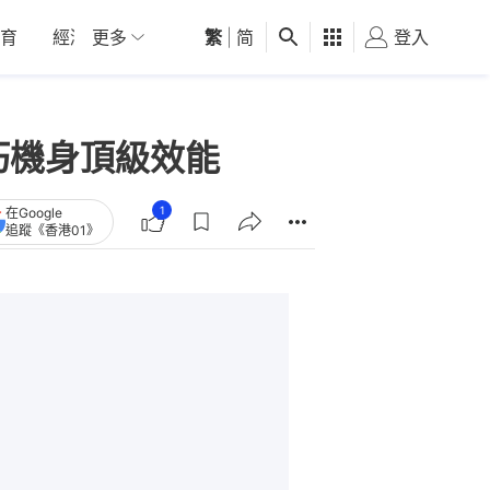
育
經濟
更多
01深圳
繁
觀點
|
简
健康
好食玩飛
登入
女
輕巧機身頂級效能
1
在Google
追蹤《香港01》