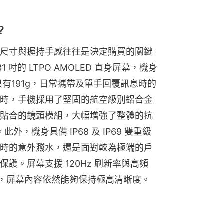
？
尺寸與握持手感往往是決定購買的關鍵
.31 吋的 LTPO AMOLED 直身屏幕，機身
更只有191g，日常攜帶及單手回覆訊息時的
時，手機採用了堅固的航空級別鋁合金
貼合的鏡頭模組，大幅增強了整體的抗
外，機身具備 IP68 及 IP69 雙重級
時的意外濺水，還是面對較為極端的戶
。屏幕支援 120Hz 刷新率與高頻 
下，屏幕內容依然能夠保持極高清晰度。