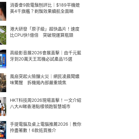
消委會9款電鬚刨評比｜$189平機媲
美4千旗艦？剃鬚效果續航全面睇
港大研發「原子級」超快晶片！速度
比CPU快1億倍 突破現運算瓶頸
高級影音展2026會展直擊｜由千元藍
牙到20萬天王耳機必試產品15選
風扇突起火險釀火災｜網民凌晨聞燶
味驚醒 拆機揭內部嚴重燒焦
HKT科技周2026現場直擊！一文介紹
八大AI睇香港點樣領跑智慧城市
手提電腦及桌上電腦推薦2026｜教你
拎盡著數！6款抵買推介