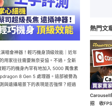
熱門文
超級長焦演唱會神器！輕巧機身頂級效能｜近年
的用家往往需要無奈妥協。不過，全新
在極度輕巧的機身內罕有地加入 5000 萬像素
ragon 8 Gen 5 處理器。這部被譽為
測與遠攝場景下的表現是否強悍？經過
Carous
招 收FP