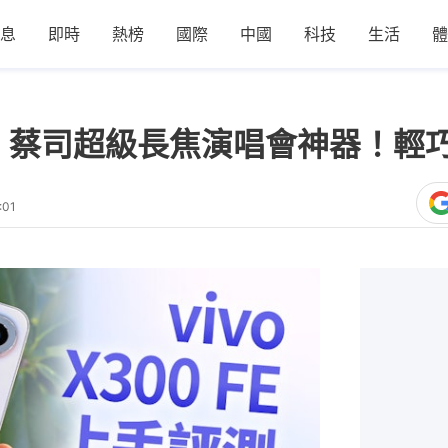
息
即時
熱榜
國際
中國
科技
生活
體
FE評測｜蔡司超級長焦演唱會神器！
:01