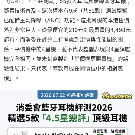
（ICRT），一共測試了55款入耳式真無線藍牙耳機；
隨着技術普及，是次樣本有9成（共52款）測試型號
已配備主動降噪（ANC）功能。這批耳機的本港售價
落差非常巨大，從最便宜的219元到最昂貴的4,498元
都有。而消委在評分上有考慮到定價與性能間的關
係，平價機中的4星機、並不代表整體表現與4星旗艦
機完全相同，並未刻意製造「平價機更勝貴機」的話
題性結果，只代表「兩款耳機在同價位中的相對表
現」。