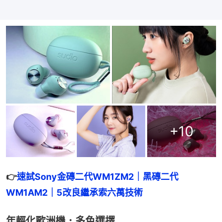
+
10
👉
速試Sony金磚二代WM1ZM2｜黑磚二代
WM1AM2｜5改良繼承索六萬技術
年輕化歐洲機．多色選擇