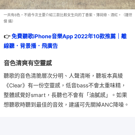
一共有6色，不過今次主要介紹三款比較女生向的丁香紫、薄荷綠、酒紅。（鍾世
傑 攝）
👉 
免費聽歌iPhone音樂App 2022年10款推薦｜離
線聽．背景播．飛廣告
音色清爽有空靈感
聽歌的音色清脆層次分明、人聲清晰，聽坂本真綾
《Clear》有一份空靈感，低音bass不會太重味精，
整體感覺好smart，長聽也不會有「油膩感」。如果
想聽歌時聽到最佳的音效，建議可先關掉ANC降噪。