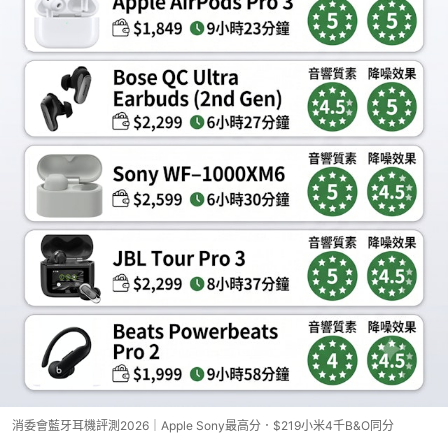
消委會藍牙耳機評測2026｜Apple Sony最高分．$219小米4千B&O同分