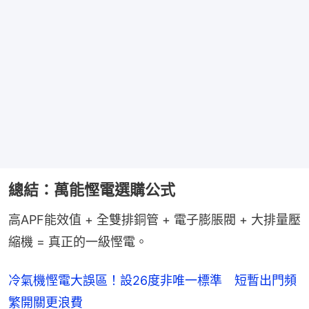
總結：萬能慳電選購公式
高APF能效值 + 全雙排銅管 + 電子膨脹閥 + 大排量壓
縮機 = 真正的一級慳電。
冷氣機慳電大誤區！設26度非唯一標準 短暫出門頻
繁開關更浪費