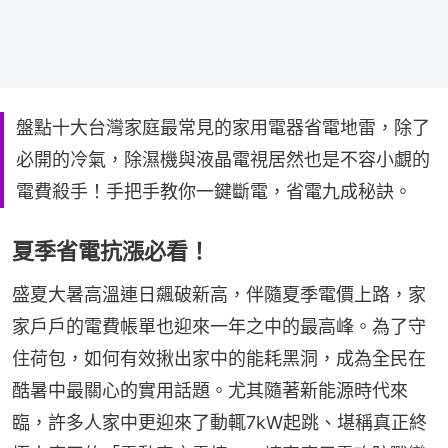
盤點十大台灣家庭最常見的家用電器省電地雷，除了
必開的冷氣，除濕機與液晶電視居然也是不容小覷的
電費殺手！手把手教你一鍵斷電，省電九成秘訣。
夏季省電抗漲必看！
盛夏大暑高溫連日飆破新高，伴隨夏季電價上路，家
家戶戶的電費帳單也迎來一年之中的最高峰。為了守
住荷包，如何有效揪出家中的能耗黑洞，成為全民在
酷暑中最關心的實用話題。尤其隨著新能源時代來
臨，許多人家中更迎來了動輒7kW起跳、堪稱真正終