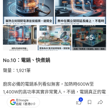
+
5
No.10：電鍋、快煮鍋
聲量：1,921筆
廚房必備的電鍋系列看似無害，加熱時600W至
1,400W的高功率其實非常驚人。不過，電鍋真正的電
費陷阱其實有兩個：一是「大鍋小用」的加熱浪費，
9
在Google
追蹤《香港01》
二是默默運轉的「自動保溫功能」！電鍋跳起來後保