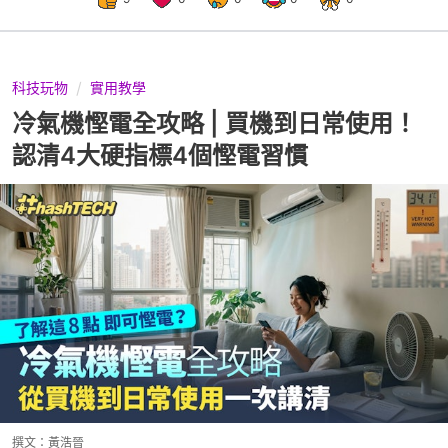
科技玩物
實用教學
冷氣機慳電全攻略 | 買機到日常使用！
認清4大硬指標4個慳電習慣
撰文：
黃浩晉