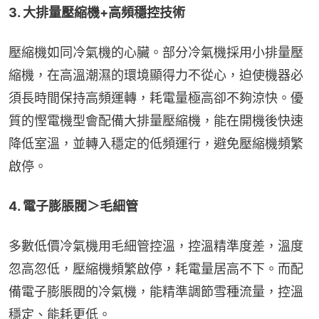
3. 大排量壓縮機+高頻穩控技術
壓縮機如同冷氣機的心臟。部分冷氣機採用小排量壓
縮機，在高溫潮濕的環境顯得力不從心，迫使機器必
須長時間保持高頻運轉，耗電量極高卻不夠涼快。優
質的慳電機型會配備大排量壓縮機，能在開機後快速
降低室溫，並轉入穩定的低頻運行，避免壓縮機頻繁
啟停。
4. 電子膨脹閥＞毛細管
多數低價冷氣機用毛細管控溫，控溫精準度差，溫度
忽高忽低，壓縮機頻繁啟停，耗電量居高不下。而配
備電子膨脹閥的冷氣機，能精準調節雪種流量，控溫
穩定、能耗更低。