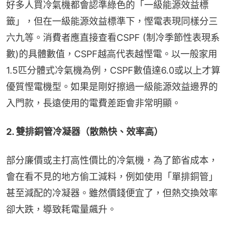
好多人買冷氣機都會認準綠色的「一級能源效益標
籤」，但在一級能源效益標準下，慳電表現同樣分三
六九等。消費者應直接查看CSPF (制冷季節性表現系
數)的具體數值，CSPF越高代表越慳電。以一般家用
1.5匹分體式冷氣機為例，CSPF數值達6.0或以上才算
優質慳電機型。如果是剛好擦過一級能源效益邊界的
入門款，長遠使用的電費差距會非常明顯。
2. 雙排銅管冷凝器（散熱快、效率高）
部分廉價或主打高性價比的冷氣機，為了節省成本，
會在看不見的地方偷工減料，例如使用「單排銅管」
甚至減配的冷凝器。雖然價錢便宜了，但熱交換效率
卻大跌，導致耗電量飆升。