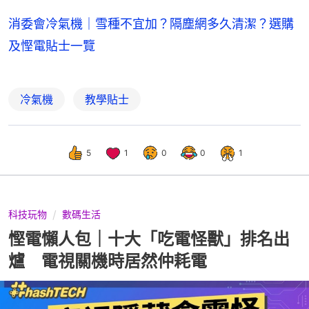
消委會冷氣機｜雪種不宜加？隔塵網多久清潔？選購
及慳電貼士一覽
冷氣機
教學貼士
5
1
0
0
1
科技玩物
數碼生活
慳電懶人包｜十大「吃電怪獸」排名出
爐 電視關機時居然仲耗電