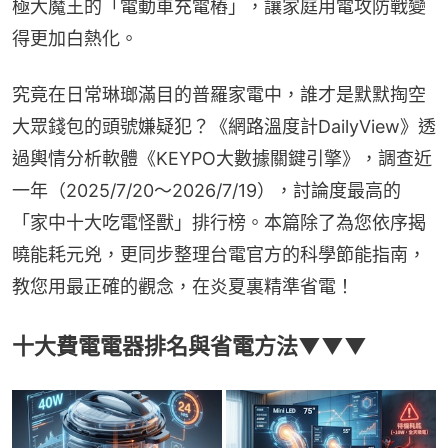
極大魔王的「電動車充電樁」，讓家庭用電攻防戰變
得更加白熱化。
究竟在日常琳瑯滿目的普羅家電中，誰才是默默掏空
大眾錢包的頭號嫌疑犯？《網路溫度計DailyView》透
過輿情分析軟體《KEYPO大數據關鍵引擎》，調查近
一年（2025/7/20～2026/7/19），討論度最高的
「家中十大吃電怪獸」排行榜。本篇除了為您依序揭
曉能耗元兇，更同步整理台電官方的科學節能指南，
教您用最正確的觀念，在炎夏裏精準省電！
十大費電電器排名與省電方法▼▼▼