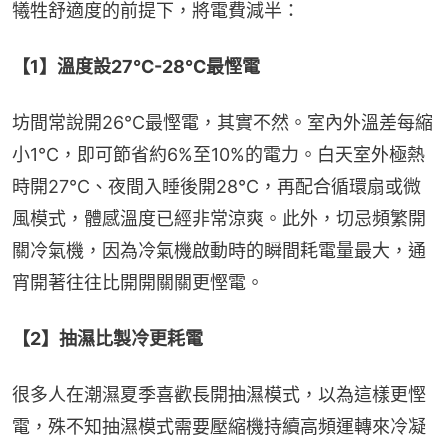
犧牲舒適度的前提下，將電費減半：
【1】溫度設27℃-28℃最慳電
坊間常說開26℃最慳電，其實不然。室內外溫差每縮
小1℃，即可節省約6%至10%的電力。白天室外極熱
時開27℃、夜間入睡後開28℃，再配合循環扇或微
風模式，體感溫度已經非常涼爽。此外，切忌頻繁開
關冷氣機，因為冷氣機啟動時的瞬間耗電量最大，通
宵開著往往比開開關關更慳電。
【2】抽濕比製冷更耗電
很多人在潮濕夏季喜歡長開抽濕模式，以為這樣更慳
電，殊不知抽濕模式需要壓縮機持續高頻運轉來冷凝