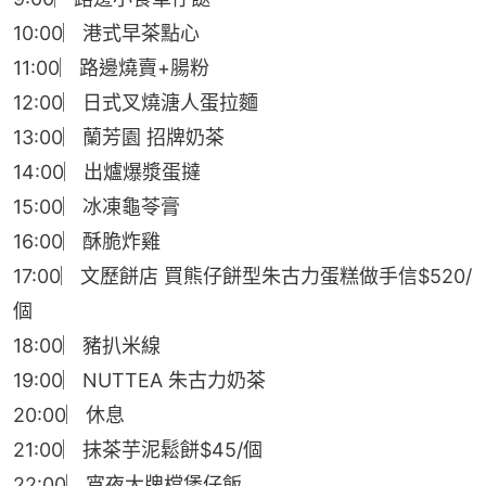
10:00︳港式早茶點心
11:00︳路邊燒賣+腸粉
12:00︳日式叉燒溏人蛋拉麵
13:00︳蘭芳園 招牌奶茶
14:00︳出爐爆漿蛋撻
15:00︳冰凍龜苓膏
16:00︳酥脆炸雞
17:00︳文歷餅店 買熊仔餅型朱古力蛋糕做手信$520/
個
18:00︳豬扒米線
19:00︳NUTTEA 朱古力奶茶
20:00︳休息
21:00︳抹茶芋泥鬆餅$45/個
22:00︳宵夜大牌檔煲仔飯