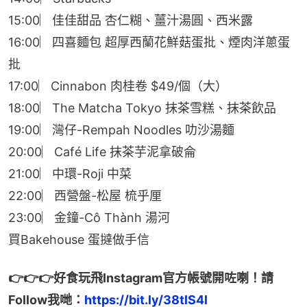
15:00︳佳佳甜品 杏仁糊、薑汁湯圓、西米露
16:00︳四喜麵包 超厚西蘭花鮮菇蛋批、煙肉洋蔥蛋
批
17:00︳Cinnabon 肉桂卷 $49/個（大）
18:00︳The Matcha Tokyo 抹茶雪糕、抹茶飲品
19:00︳灣仔-Rempah Noodles 叻沙湯麵
20:00︳Café Life 抹茶芋泥拿破侖
21:00︳中環-Roji 中菜
22:00︳西營盤-松屋 梳乎厘
23:00︳金鐘-Cô Thành 湯河
買Bakehouse 蛋撻做手信
👉👉👉好食玩飛Instagram官方帳號開咗喇！請
Follow我哋：
https://bit.ly/38tlS4l