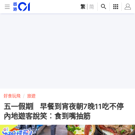
繁
|
简
好食玩飛
旅遊
五一假期︳早餐到宵夜朝7晚11吃不停
內地遊客說笑︰食到嘴抽筋