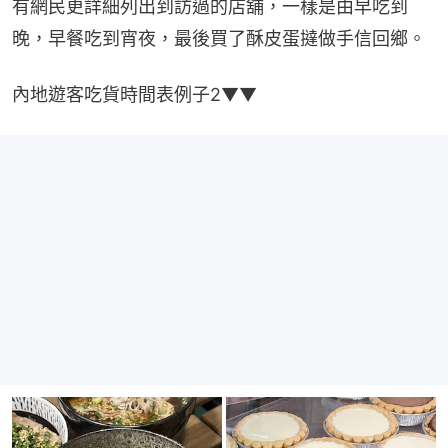
有網民更詳細列出到訪過的店舖，一樣是由早吃到
晚，早餐吃到宵夜，最後買了酥皮蛋撻做手信回鄉。
內地遊客吃貨時間表例子2▼▼