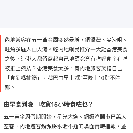
內地遊客在五一黃金周突然暴增，銅鑼灣、尖沙咀、
旺角多區人山人海。經內地網民推介一大籮香港美食
之後，連港人都留意起自己地頭究竟有咩好食？有咩
被推上熱搜？香港美食太多，有內地旅客笑指自己
「食到嘴抽筋」，嘴巴由早上7點至晚上10點不停
郁。
由早食到晚 吃貨15小時食咗乜？
五一黃金周假期開始，星光大道、銅鑼灣鬧市已萬人
空巷，內地遊客頻頻將水泄不通的場面實時播報，並