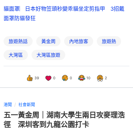
貓面罩︳日本好物笠頭秒變乖貓坐定剪指甲 3招戴
面罩防貓發狂
旅遊熱話
黃金周
內地旅客
旅遊熱
大灣區
大灣區旅遊
39
0
0
10
2
港聞
社會新聞
五一黃金周｜湖南大學生兩日攻麥理浩
徑 深圳客到九龍公園打卡