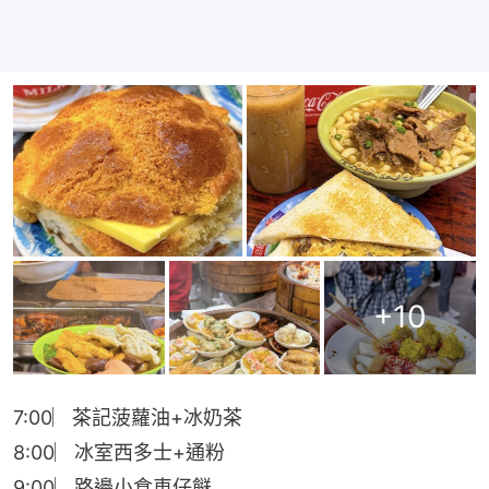
+
10
7:00︳茶記菠蘿油+冰奶茶
8:00︳冰室西多士+通粉
9:00︳路邊小食車仔餸