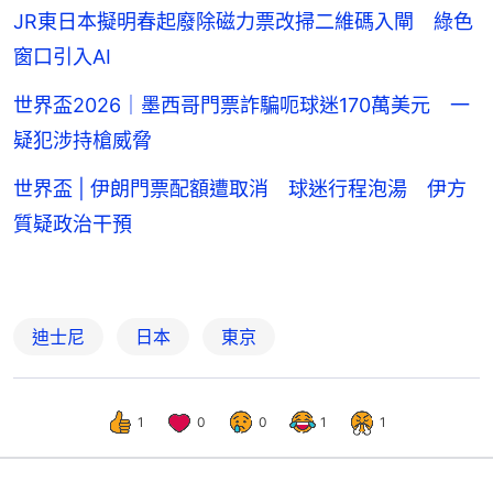
JR東日本擬明春起廢除磁力票改掃二維碼入閘 綠色
窗口引入AI
世界盃2026｜墨西哥門票詐騙呃球迷170萬美元 一
疑犯涉持槍威脅
世界盃 | 伊朗門票配額遭取消 球迷行程泡湯 伊方
質疑政治干預
迪士尼
日本
東京
1
0
0
1
1