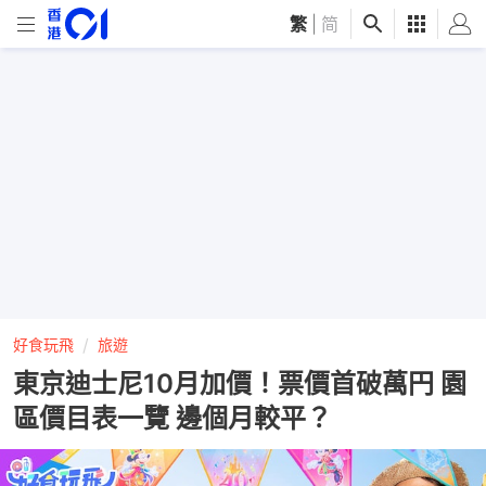
繁
|
简
好食玩飛
旅遊
東京迪士尼10月加價！票價首破萬円 園
區價目表一覽 邊個月較平？