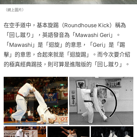
（網上圖片）
在空手道中，基本旋踢（Roundhouse Kick）稱為
「回し蹴り」，英語發音為「Mawashi Geri」。
「Mawashi」是「迴旋」的意思，「Geri」是「踢
擊」的意思，合起來就是「迴旋踢」。而今次要介紹
的極真經典踢技，則可算是進階版的「回し蹴り」。