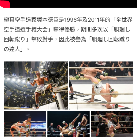
極真空手道家塚本徳臣是1996年及2011年的「全世界
空手道選手権大会」奪得優勝，期間多次以「胴廻し
回転蹴り」擊敗對手，因此被譽為「胴廻し回転蹴り
の達人」。