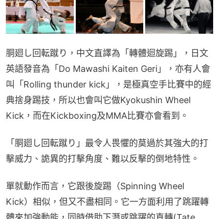
胴廻し回転蹴り，中文直譯為「轉體迴旋踢」，日文
英語發音為「Do Mawashi Kaiten Geri」，亦有人會
叫「Rolling thunder kick」，是極真空手比賽中的經
典捨身踢技，所以也會叫它做Kyokushin Wheel 
Kick，而在Kickboxing及MMA比賽亦會看到。
「胴廻し回転蹴り」最令人畏懼的莫過於其強大的打
擊威力、詭異的打擊角度、難以反擊的倒地特性。
單就動作而言，它跟後旋踢（Spinning Wheel 
Kick）相似，但又不盡相同。它一方面利用了跳躍轉
體來加強動能，同時借助下潛或跳躍的直轉(Tate 