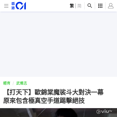
繁
|
简
體育
武備志
【打天下】歐錦棠魔裟斗大對決一幕
原來包含極真空手道踢擊絕技