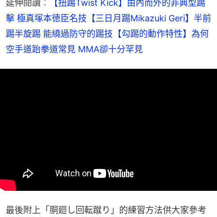
延伸閱讀︰
【扭踢Twist Kick】由內而外的非典型踢
擊 極真塚本徳臣名技
【三日月踢Mikazuki Geri】半前
踢半旋踢 能繞過防守的踢技
【勾踢的動作特性】為何
空手道跆拳道常見 MMA卻十分罕見
最後附上「胴廻し回転蹴り」的練習方法供大家參考