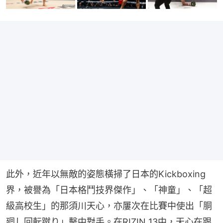
此外，近年以無敵的姿態橫掃了日本的Kickboxing
界，被譽為「日本格鬥技界傑作」、「神童」、「超
級高校生」的那須川天心，亦屢次在比賽中使出「胴
廻し回転蹴り」擊中對手。在RIZIN 13中，天心在跟