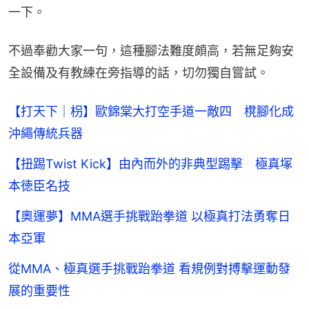
一下。
不過奉勸大家一句，這種腳法難度頗高，若無足夠安
全設備及有教練在旁指導的話，切勿獨自嘗試。
【打天下｜枴】歐錦棠大打空手道一敵四 櫈腳化成
沖繩傳統兵器
【扭踢Twist Kick】由內而外的非典型踢擊 極真塚
本徳臣名技
【奧運夢】MMA選手挑戰跆拳道 以極真打法勇奪日
本亞軍
從MMA、極真選手挑戰跆拳道 看規例對搏擊運動發
展的重要性