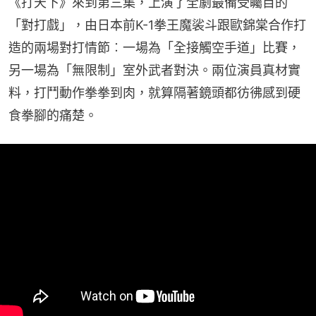
《打天下》來到第三集，上演了全劇最備受矚目的
「對打戲」，由日本前K-1拳王魔裟斗跟歐錦棠合作打
造的兩場對打情節︰一場為「全接觸空手道」比賽，
另一場為「無限制」室外武者對決。兩位演員真材實
料，打鬥動作拳拳到肉，就算隔著鏡頭都彷彿感到硬
食拳腳的痛楚。