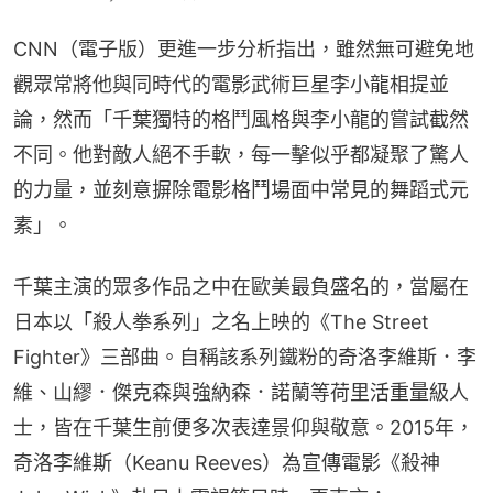
CNN（電子版）更進一步分析指出，雖然無可避免地
觀眾常將他與同時代的電影武術巨星李小龍相提並
論，然而「千葉獨特的格鬥風格與李小龍的嘗試截然
不同。他對敵人絕不手軟，每一擊似乎都凝聚了驚人
的力量，並刻意摒除電影格鬥場面中常見的舞蹈式元
素」。
千葉主演的眾多作品之中在歐美最負盛名的，當屬在
日本以「殺人拳系列」之名上映的《The Street 
Fighter》三部曲。自稱該系列鐵粉的奇洛李維斯．李
維、山繆．傑克森與強納森．諾蘭等荷里活重量級人
士，皆在千葉生前便多次表達景仰與敬意。2015年，
奇洛李維斯（Keanu Reeves）為宣傳電影《殺神