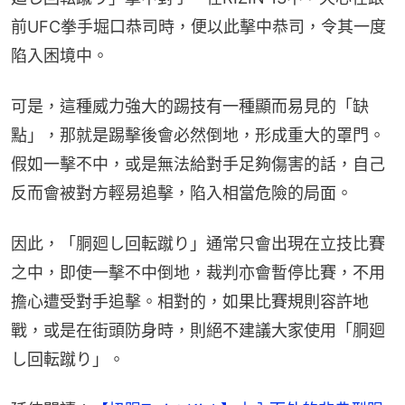
前UFC拳手堀口恭司時，便以此擊中恭司，令其一度
陷入困境中。
可是，這種威力強大的踢技有一種顯而易見的「缺
點」，那就是踢擊後會必然倒地，形成重大的罩門。
假如一擊不中，或是無法給對手足夠傷害的話，自己
反而會被對方輕易追擊，陷入相當危險的局面。
因此，「胴廻し回転蹴り」通常只會出現在立技比賽
之中，即使一擊不中倒地，裁判亦會暫停比賽，不用
擔心遭受對手追擊。相對的，如果比賽規則容許地
戰，或是在街頭防身時，則絕不建議大家使用「胴廻
し回転蹴り」。