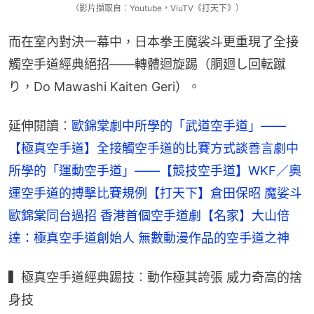
（影片擷取自︰Youtube，ViuTV《打天下》）
而在室內對決一幕中，日本拳王魔裟斗更重現了全接
觸空手道經典絕招——轉體迴旋踢（胴廻し回転蹴
り，Do Mawashi Kaiten Geri）。
延伸閱讀︰
歐錦棠劇中所學的「武道空手道」——
【極真空手道】全接觸空手道的比賽方式
談善言劇中
所學的「運動空手道」——【競技空手道】WKF／奧
運空手道的搏擊比賽規例
【打天下】倉田保昭 魔娑斗 
歐錦棠同台過招 香港首個空手道劇
【名家】大山倍
達：極真空手道創始人 無數動漫作品的空手道之神
▍極真空手道經典踢技︰動作極其誇張 威力奇高的捨
身技