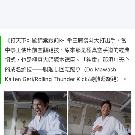
《打天下》歐錦棠跟前K-1拳王魔裟斗大打出手，當
中拳王使出前空翻踢技，原來那是極真空手道的經典
招式，也是極真大師塚本德臣、「神童」那須川天心
的成名絕技——胴廻し回転蹴り（Do Mawashi
Kaiten Geri/Rolling Thunder Kick/轉體迴旋踢）。