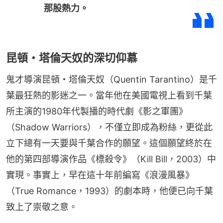
那股熱力。
昆頓・塔倫天奴的深切仰慕
鬼才導演昆頓・塔倫天奴（Quentin Tarantino）是千
葉最狂熱的影迷之一。當年他在美國電視上看到千葉
所主演的1980年代製播的時代劇《影之軍團》
（Shadow Warriors），不僅立即成為粉絲，更從此
立下總有一天要與千葉合作的願望。這個願望終於在
他的第四部導演作品《標殺令》（Kill Bill，2003）中
實現。事實上，早在這十年前編寫《浪漫風暴》
（True Romance，1993）的劇本時，他便已向千葉
致上了崇敬之意。