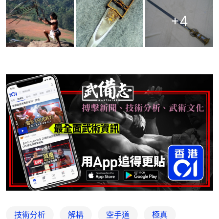
+
4
技術分析
解構
空手道
極真