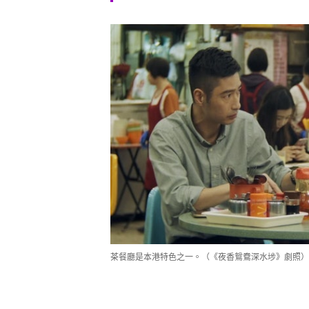
茶餐廳是本港特色之一。（《夜香鴛鴦深水埗》劇照）