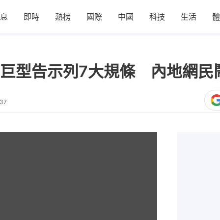
息
即時
熱榜
國際
中國
科技
生活
體
巨型告示列7大規條 內地網民
:37