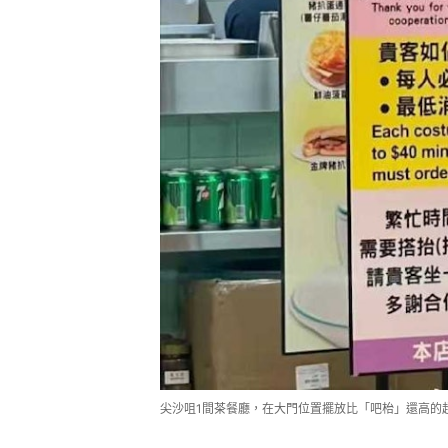
尖沙咀1間茶餐廳，在大門位置擺放比「吧枱」還高的