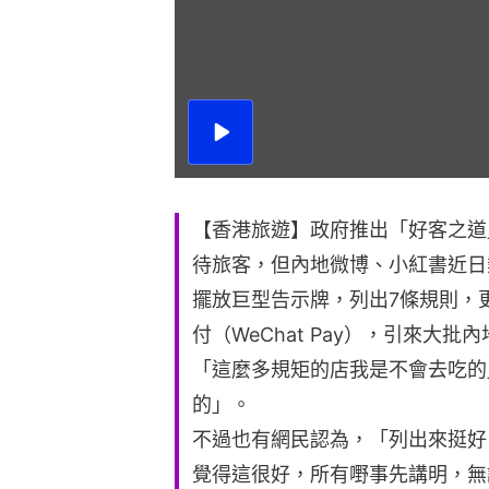
播
放
影
片
【香港旅遊】政府推出「好客之道
待旅客，但內地微博、小紅書近日
擺放巨型告示牌，列出7條規則，更
付（WeChat Pay），引來大
「這麼多規矩的店我是不會去吃的
的」。
不過也有網民認為，「列出來挺好
覺得這很好，所有嘢事先講明，無