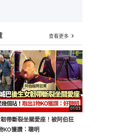
章
查看更多
01:03
女韌帶斷裂坐關愛座！被阿伯狂
物KO獲讚：聰明