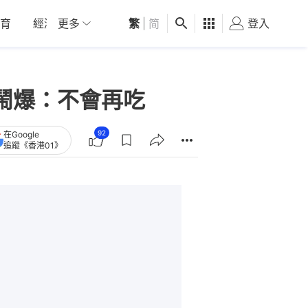
育
經濟
更多
01深圳
繁
觀點
|
简
健康
好食玩飛
登入
女
鬧爆：不會再吃
92
在Google
追蹤《香港01》