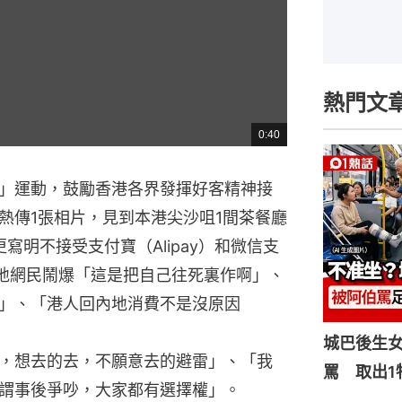
熱門文
0:40
總
共
時
間
」運動，鼓勵香港各界發揮好客精神接
熱傳1張相片，見到本港尖沙咀1間茶餐廳
寫明不接受支付寶（Alipay）和微信支
批內地網民鬧爆「這是把自己往死裏作啊」、
」、「港人回內地消費不是沒原因
城巴後生
，想去的去，不願意去的避雷」、「我
罵 取出1
謂事後爭吵，大家都有選擇權」。