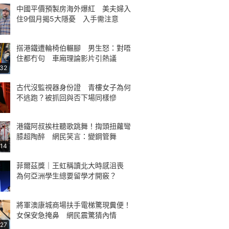
中國平價預製房海外爆紅 美夫婦入
住9個月揭5大隱憂 入手需注意
搭港鐵遭輪椅伯輾腳 男生怒：對唔
住都冇句 車廂理論影片引熱議
:32
古代沒監視器身份證 青樓女子為何
不逃跑？被抓回與否下場同樣慘
港鐵阿叔挨柱聽歌跳舞！揈頭扭蘿彎
膝超陶醉 網民笑言：變鋼管舞
:14
菲爾茲獎｜王虹稱讀北大時感沮喪
為何亞洲學生總要留學才開竅？
將軍澳康城商場扶手電梯驚現糞便！
女保安急掩鼻 網民震驚猜內情
:27