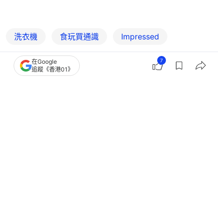
洗衣機
食玩買通識
Impressed
7
在Google
追蹤《香港01》
4
0
0
0
0
好食玩飛
食玩買
洗衣機一脫水就狂震移位 網民崩潰
專家揭5禁忌｜附黃金比例法