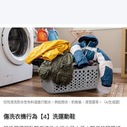
切勿清洗防水性布料或進行脫水，例如雨衣、釣魚裝、滑雪服等。（AI生成圖）
傷洗衣機行為【4】洗運動鞋