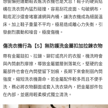
想偷懶把運動鞋丟進洗衣機也是大忌！鞋子的硬質結
構在洗衣筒內猛烈碰撞，容易刮花皮面、勾破網布，
鞋底泥沙還會堵塞濾網與內桶，讓洗衣機成為細菌溫
床。加上鞋子重量不平均，極易造成離心力失衡，引
發劇烈震動和噪音，極度傷機。
傷洗衣機行為【5】無防護洗金屬扣加拉鍊衣物
帶有金屬鈕扣、拉鏈、鉚釘或亮片的衣服，機洗時會
與內筒劇烈摩擦，導致金屬鍍層剝落氧化，堅硬的金
屬部件也會在內筒壁留下划痕，長期下來會削弱內筒
強度，縮短洗衣機壽命。若金屬配件較多而且不便手
洗，務必將衣物翻面或套入洗衣袋內，把金屬部件包
在內部，並選用輕柔模式獨立清洗。