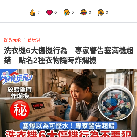
7
0
0
0
0
好食玩飛
食玩買
洗衣機6大傷機行為 專家警告塞滿機超
錯 點名2種衣物隨時炸爛機