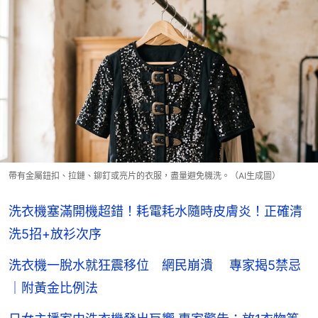
帶有金屬鈕扣、拉鏈、鉚釘或亮片的衣服，盡量避免機洗。（AI生成圖）
洗衣機塞滿開機超錯！耗電耗水隨時皮膚炎！正確清
洗5招+放衫次序
洗衣機一脫水就狂震移位 網民崩潰 專家揭5禁忌
｜附黃金比例法