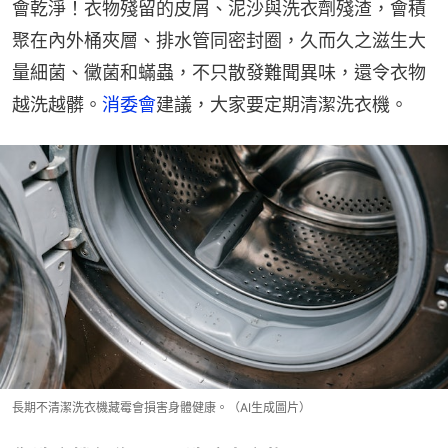
會乾淨！衣物殘留的皮屑、泥沙與洗衣劑殘渣，會積
聚在內外桶夾層、排水管同密封圈，久而久之滋生大
量細菌、黴菌和蟎蟲，不只散發難聞異味，還令衣物
越洗越髒。
消委會
建議，大家要定期清潔洗衣機。
長期不清潔洗衣機藏霉會損害身體健康。（AI生成圖片）