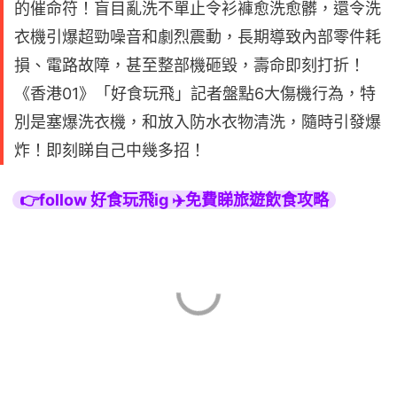
的催命符！盲目亂洗不單止令衫褲愈洗愈髒，還令洗
衣機引爆超勁噪音和劇烈震動，長期導致內部零件耗
損、電路故障，甚至整部機砸毀，壽命即刻打折！
《香港01》「好食玩飛」記者盤點6大傷機行為，特
別是塞爆洗衣機，和放入防水衣物清洗，隨時引發爆
炸！即刻睇自己中幾多招！
👉follow 好食玩飛ig ✈️免費睇旅遊飲食攻略