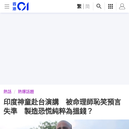
繁
|
简
熱話
熱爆話題
印度神童赴台演講 被命理師恥笑預言
失準 製造恐慌純粹為搵錢？