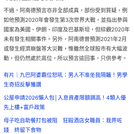
不過，阿南德預言亦非全部成真，部份受到質疑，例
如他預測2020年會發生第3次世界大戰，並指出參與
國家為美國、伊朗、印度及巴基斯坦，但綜觀2020年
未有發生相關事件。另外，阿南德曾預測2021年2月
或發生經濟崩盤等大災難，惟雖然全球股市有大幅波
動，但仍然處於高位，所以預言這回事，只供參考。
有片｜九巴阿婆霸位怒吼：男人不准坐我隔籬！男學
生奇招反擊獲讚
公屋申請2026懶人包│入息資產限額調高！4類人優
先上樓+富戶政策
母子吃自助餐打包被阻 狂毆酒店女職員：我畀咗
錢 終留下食物