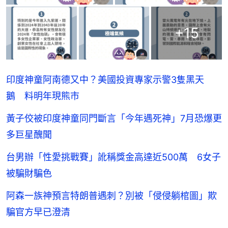
+
15
印度神童阿南德又中？美國投資專家示警3隻黑天
鵝 料明年現熊市
黃子佼被印度神童同門斷言「今年遇死神」7月恐爆更
多巨星醜聞
台男辦「性愛挑戰賽」訛稱獎金高達近500萬 6女子
被騙財騙色
阿森一族神預言特朗普遇刺？別被「侵侵躺棺圖」欺
騙官方早已澄清