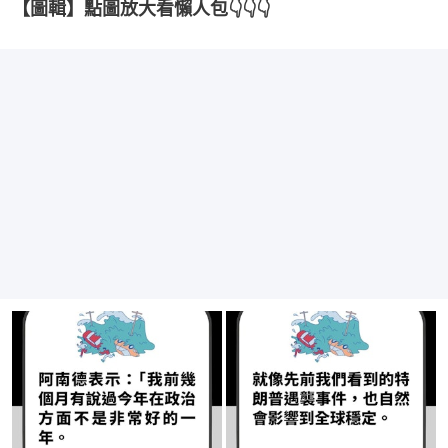
【圖輯】點圖放大看懶人包👇👇👇