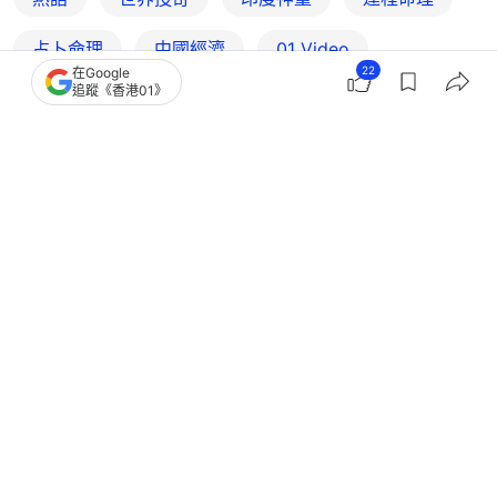
占卜命理
中國經濟
01 Video
22
在Google
追蹤《香港01》
01‌ ‌Video‌ ‌OTT
新活道
OTT
65
2
2
83
14
熱話
熱爆話題
泰國算命師預言少女將破財 下秒
iPhone真的不見了 真相竟是這樣