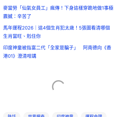
麥當勞「仙氣女員工」瘋傳！下身這樣穿跪地做1事極
震撼：辛苦了
馬年運程2026｜這4個生肖犯太歲！5張圖看清哪個
生肖當旺、剋住你
印度神童被指富二代「全家是騙子」 阿南德向《香
港01》澄清咁講
熱話
世界搜奇
印度神童
運程命理