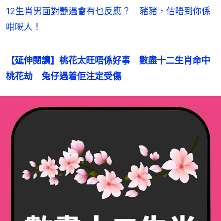
12生肖男面對艷遇會有乜反應？ 豬豬，估唔到你係
咁嘅人！
【延伸閱讀】桃花太旺唔係好事　數盡十二生肖命中
桃花劫　兔仔遇着佢注定受傷