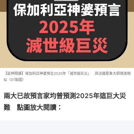
【延伸閱讀】保加利亞神婆預言2025年「滅世級巨災」 與法國星象大師預測相
似（01製圖）
兩大已故預言家均曾預測2025年這巨大災
難 點圖放大閱讀：