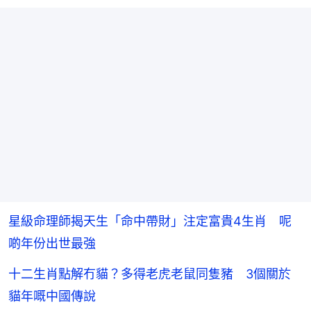
星級命理師揭天生「命中帶財」注定富貴4生肖 呢
啲年份出世最強
十二生肖點解冇貓？多得老虎老鼠同隻豬 3個關於
貓年嘅中國傳說