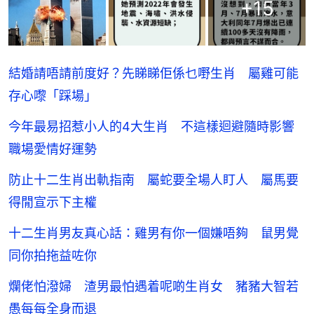
+
15
結婚請唔請前度好？先睇睇佢係乜嘢生肖 屬雞可能
存心嚟「踩場」
今年最易招惹小人的4大生肖 不這樣迴避隨時影響
職場愛情好運勢
防止十二生肖出軌指南 屬蛇要全場人盯人 屬馬要
得閒宣示下主權
十二生肖男友真心話：雞男有你一個嫌唔夠 鼠男覺
同你拍拖益咗你
爛佬怕潑婦 渣男最怕遇着呢啲生肖女 豬豬大智若
愚每每全身而退