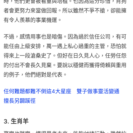
時，他們更會被看重與培植。也因為這分珍惜，肖狗
者會更努力來當做回報。所以雖然不爭不搶，卻能擁
有令人羨慕的事業機運。
不過，感情用事也是暗傷。因為過於信任公司，有可
能任由上級安排，萬一遇上私心過重的主管，恐怕就
得來上一段滄桑史了。但好在日久見人心，任勞任怨
的付出不會長久見棄。要說以穩健而獲得倚賴與重用
的例子，他們絕對是代表。
任何難題都難不倒這4大星座 雙子做事靈活變通
擅長另闢蹊徑
3. 生肖羊