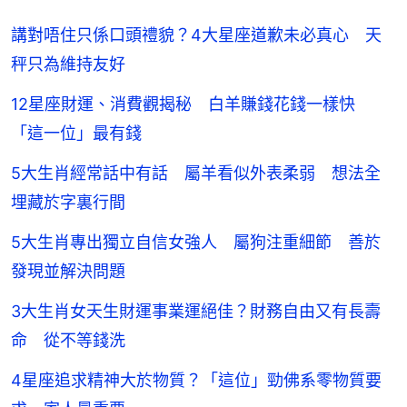
講對唔住只係口頭禮貌？4大星座道歉未必真心 天
秤只為維持友好
12星座財運、消費觀揭秘 白羊賺錢花錢一樣快
「這一位」最有錢
5大生肖經常話中有話 屬羊看似外表柔弱 想法全
埋藏於字裏行間
5大生肖專出獨立自信女強人 屬狗注重細節 善於
發現並解決問題
3大生肖女天生財運事業運絕佳？財務自由又有長壽
命 從不等錢洗
4星座追求精神大於物質？「這位」勁佛系零物質要