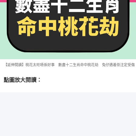
【延伸閱讀】桃花太旺唔係好事 數盡十二生肖命中桃花劫 兔仔遇着佢注定受傷
點圖放大閱讀：