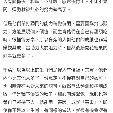
人際關係多半和諧，不計較，願意多付出。不知不覺
間，運勢就被無心的努力墊高了。
但是他們單打獨鬥的能力稍微偏弱，需要團隊齊心戮
力，方能展現個人價值。而生肖豬們在自己有甜頭吃
時，很懂得分享，所以身旁的人對他們的成績也非常
樂觀其成。當助力大於阻力時，自然後續開花結果的
好事就更多了。
千萬別以為以上的生肖們是傻人有傻福，其實，他們
內心比其他人多了一份篤定，不僅有對自己的認可，
也同時存在著對未來的認可。縱然無法預測和控制成
敗，但是種下優質的種子，細心呵護灌溉，說服也鞭
策自己堅持下去，就能用「善因」成就「善果」。即
使你不是以上生肖，有同樣的做法，就很有機會擁有