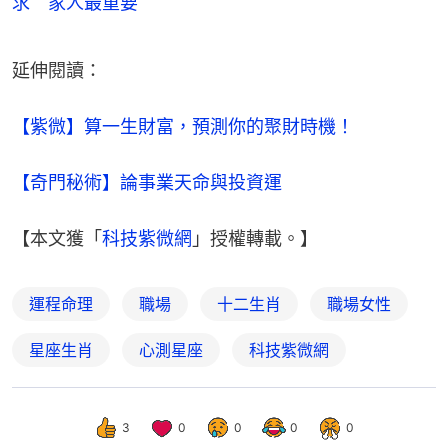
求 家人最重要
延伸閱讀：
【紫微】算一生財富，預測你的聚財時機！
【奇門秘術】論事業天命與投資運
【本文獲「
科技紫微網
」授權轉載。】
運程命理
職場
十二生肖
職場女性
星座生肖
心測星座
科技紫微網
3
0
0
0
0