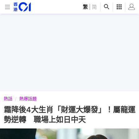
繁
|
简
熱話
熱爆話題
霜降後4大生肖「財運大爆發」！屬龍運
勢逆轉 職場上如日中天