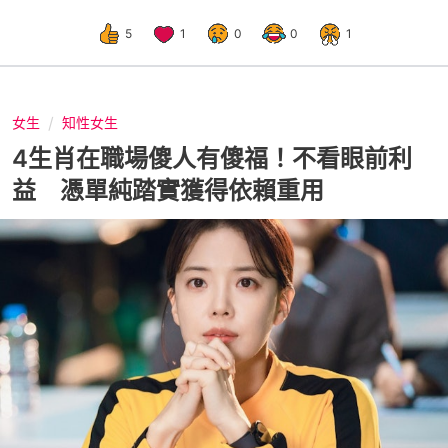
5
1
0
0
1
女生
知性女生
4生肖在職場傻人有傻福！不看眼前利
益 憑單純踏實獲得依賴重用