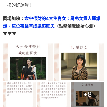
一樣的好運喔！
同場加映：
命中帶財的4大生肖女：屬兔女貴人運爆
燈、這位事業有成還超旺夫
（點擊瀏覽開始心測）
▼▼▼
+
8