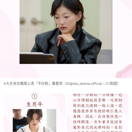
4大生肖在職場上憑「不計較」獲重用（IG@sbs_drama.official；01製圖）