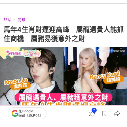
熱話
開罐
馬年4生肖財運迎高峰 屬龍遇貴人能抓
住商機 屬豬易獲意外之財
7
在Google
追蹤《香港01》
撰文：
聯合新聞網
出版：
2026-05-01 16:00
更新：
2026-05-07 18:03