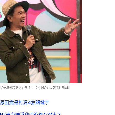
「是要讓他精盡人亡嗎？」（《小明星大跟班》截圖）
原因竟是打漏4隻關鍵字
目代表台妹爭啲連鏡都冇得出？