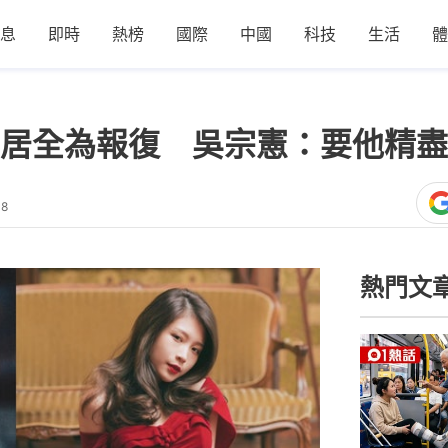
息
即時
熱榜
國際
中國
科技
生活
體
居全為報復 吳宗憲：要他精盡
18
熱門文