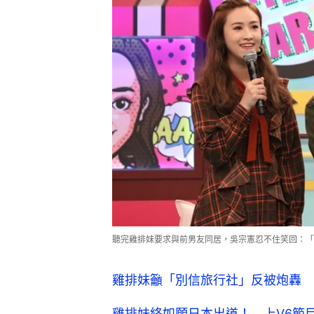
聽完雞排妹要求與前男友同居，吳宗憲忍不住笑回：
雞排妹籲「別信旅行社」反被炮轟 
雞排妹終如願日本出道！ 上V6節