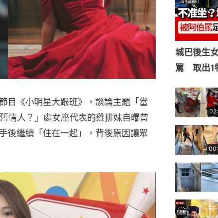
城巴後生
罵 取出1
節目《小明星大跟班》，談論主題「當
02
種舊情人？」處女座代表的雞排妹自曝曾
手後繼續「住在一起」，背後原因讓眾
00