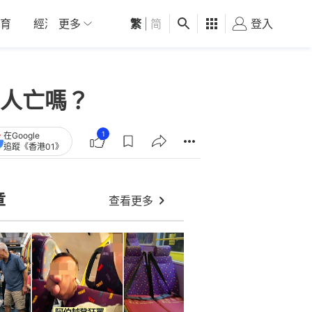
育
經濟
更多
01深圳
繁
觀點
|
简
健康
好食玩飛
登入
女
人亡嗎？
1
在Google
追蹤《香港01》
章
查看更多