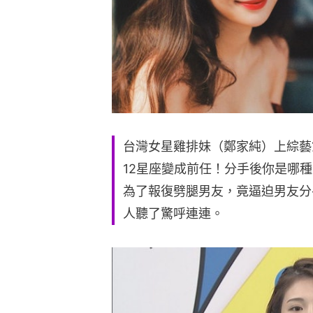
台灣女星雞排妹（鄭家純）上綜藝
12星座變成前任！分手後你是哪
為了報復劈腿男友，竟逼迫男友分
人聽了驚呼連連。