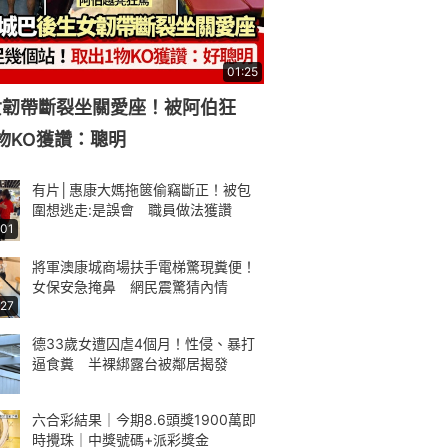
01:25
女韌帶斷裂坐關愛座！被阿伯狂
物KO獲讚：聰明
有片│惠康大媽拖篋偷竊斷正！被包
圍想逃走:是誤會 職員做法獲讚
:01
將軍澳康城商場扶手電梯驚現糞便！
女保安急掩鼻 網民震驚猜內情
:27
德33歲女遭囚虐4個月！性侵、暴打
逼食糞 半裸綁露台被鄰居揭發
六合彩結果｜今期8.6頭獎1900萬即
時攪珠｜中獎號碼+派彩獎金