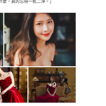
什麼，真的忘得一乾二淨。」
+
9