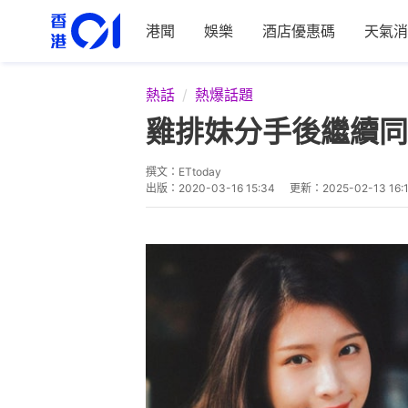
港聞
娛樂
酒店優惠碼
天氣消
熱話
熱爆話題
雞排妹分手後繼續同
撰文：
ETtoday
出版：
2020-03-16 15:34
更新：
2025-02-13 16: