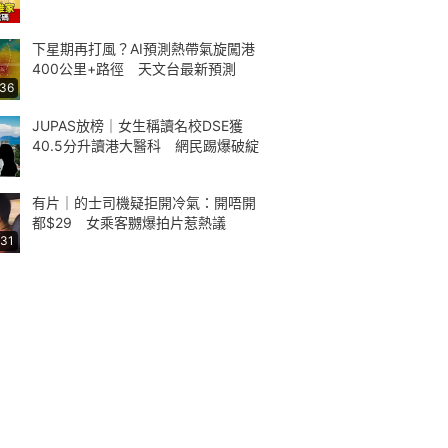
下星期再打風？AI預測熱帶氣旋闖港
400公里+路徑 天文台最新預測
:36
JUPAS放榜｜女生稱讀名校DSE獲
40.5分升讀港大醫科 網民踢爆破綻
有片｜的士司機疑拒開冷氣：開唔開
都$29 女乘客嬲爆拍片惹熱議
:31