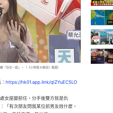
00
00
續「住在一起」。（《小明星大跟班》截圖）
話：
https://hk01.app.link/qIZYuEC5LO
處女座變前任，分手後雙方就是仇
：「有次朋友問我某位前男友姓什麼，