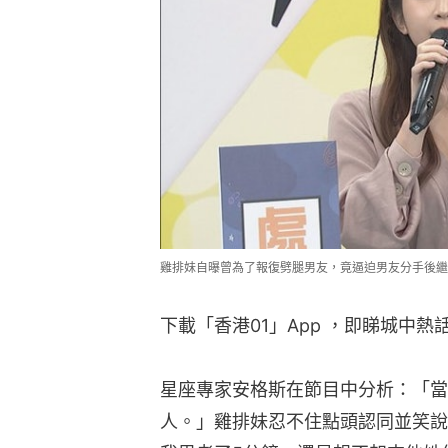
雞排妹自曝曾為了報復劈腿男友，竟逼迫男友分手後繼
下載「香港01」App ，即睇城中熱
星座專家安格斯在節目中分析：「當
人。」雞排妹忍不住點頭認同並笑說