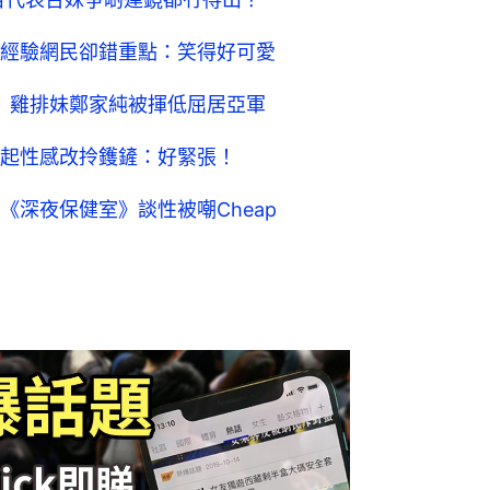
經驗網民卻錯重點：笑得好可愛
星 雞排妹鄭家純被揮低屈居亞軍
起性感改拎鑊鏟：好緊張！
深夜保健室》談性被嘲Cheap