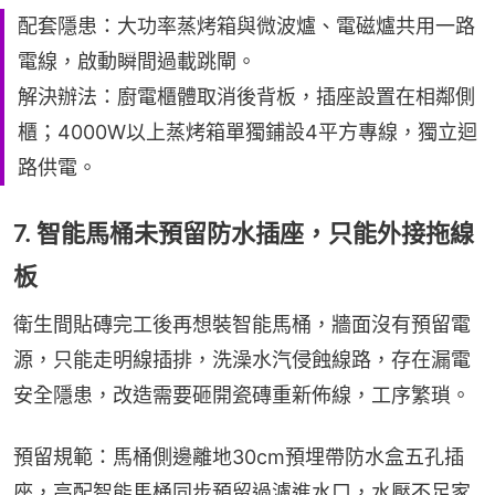
配套隱患：大功率蒸烤箱與微波爐、電磁爐共用一路
電線，啟動瞬間過載跳閘。
解決辦法：廚電櫃體取消後背板，插座設置在相鄰側
櫃；4000W以上蒸烤箱單獨鋪設4平方專線，獨立迴
路供電。
7. 智能馬桶未預留防水插座，只能外接拖線
板
衛生間貼磚完工後再想裝智能馬桶，牆面沒有預留電
源，只能走明線插排，洗澡水汽侵蝕線路，存在漏電
安全隱患，改造需要砸開瓷磚重新佈線，工序繁瑣。
預留規範：馬桶側邊離地30cm預埋帶防水盒五孔插
座，高配智能馬桶同步預留過濾進水口，水壓不足家