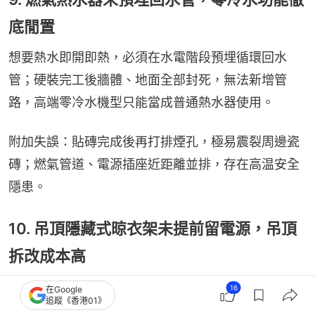
底閒置
想要熱水即開即熱，必須在水電階段預埋循環回水
管；硬裝完工後牆體、地面全部封死，無法新增管
路，高端零冷水機型只能當成普通熱水器使用。
附加失誤：貼磚完成後再打排煙孔，極易震裂周邊瓷
磚；燃氣管道、電源插座近距離並排，存在高温安全
隱患。
10. 吊頂隱藏式晾衣架未提前留電源，吊頂
拆改成本高
隱形電動晾衣架需要吊頂封板前預埋電源，等到吊頂
16
在Google
追蹤《香港01》
全部完工、油漆做完再加裝，只能大面積拆除吊頂龍