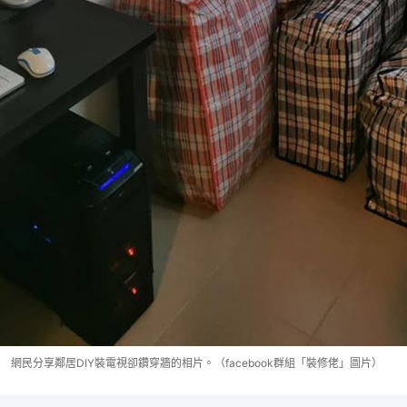
網民分享鄰居DIY裝電視卻鑽穿牆的相片。（facebook群組「裝修佬」圖片）