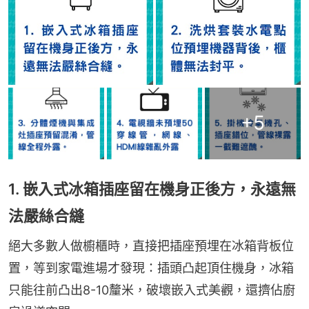
+
5
1. 嵌入式冰箱插座留在機身正後方，永遠無
法嚴絲合縫
絕大多數人做櫥櫃時，直接把插座預埋在冰箱背板位
置，等到家電進場才發現：插頭凸起頂住機身，冰箱
只能往前凸出8-10釐米，破壞嵌入式美觀，還擠佔廚