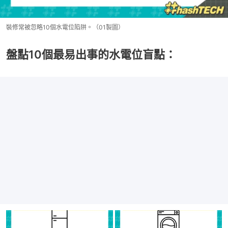
裝修常被忽略10個水電位陷阱。（01製圖）
盤點10個最易出事的水電位盲點：