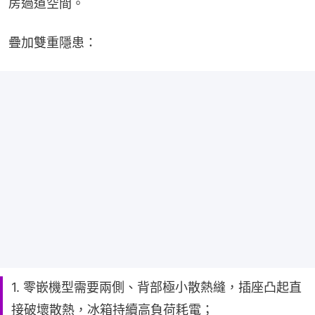
房過道空間。
疊加雙重隱患：
1. 零嵌機型需要兩側、背部極小散熱縫，插座凸起直
接破壞散熱，冰箱持續高負荷耗電；