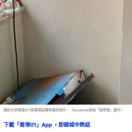
網民分享鄰居DIY裝電視卻鑽穿牆的相片。（facebook群組「裝修佬」圖片）
下載「香港01」App ，即睇城中熱話