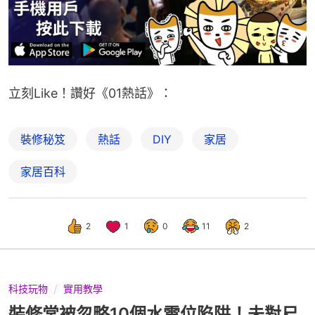
立刻Like！讚好《01熱話》：
裝修秘笈
熱話
DIY
家居
家居百科
2
1
0
11
2
科技玩物
實用教學
裝修常被忽略10個水電位陷阱！未對尺