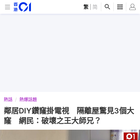
繁
|
简
熱話
熱爆話題
鄰居DIY鑽窿掛電視 隔離屋驚見3個大
窿 網民：破壞之王大師兄？