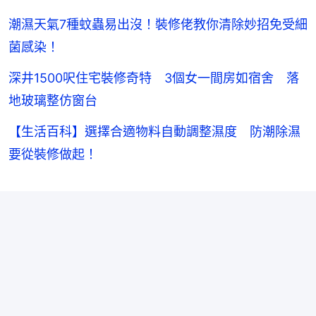
潮濕天氣7種蚊蟲易出沒！裝修佬教你清除妙招免受細
菌感染！
深井1500呎住宅裝修奇特 3個女一間房如宿舍 落
地玻璃整仿窗台
【生活百科】選擇合適物料自動調整濕度 防潮除濕
要從裝修做起！