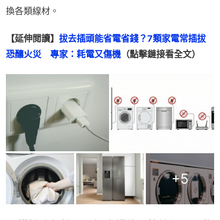
換各類線材。
【延伸閲讀】
拔去插頭能省電省錢？7類家電常插拔
恐釀火災　專家：耗電又傷機
（點擊鏈接看全文）
+
5