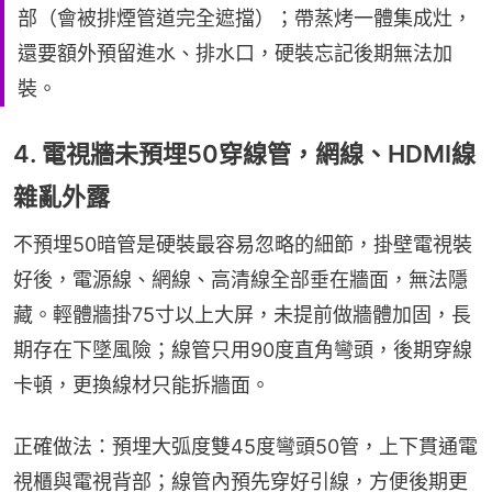
部（會被排煙管道完全遮擋）；帶蒸烤一體集成灶，
還要額外預留進水、排水口，硬裝忘記後期無法加
裝。
4. 電視牆未預埋50穿線管，網線、HDMI線
雜亂外露
不預埋50暗管是硬裝最容易忽略的細節，掛壁電視裝
好後，電源線、網線、高清線全部垂在牆面，無法隱
藏。輕體牆掛75寸以上大屏，未提前做牆體加固，長
期存在下墜風險；線管只用90度直角彎頭，後期穿線
卡頓，更換線材只能拆牆面。
正確做法：預埋大弧度雙45度彎頭50管，上下貫通電
視櫃與電視背部；線管內預先穿好引線，方便後期更