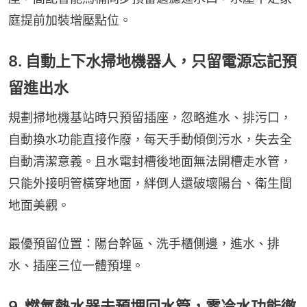
庭提前加裝增壓點位。
8. 自動上下水掃地機器人，只留電源忘記預
留進出水
規劃掃地機基站時只預留插座，忽略進水、排污口，
自動換水功能直接作廢，每天手動傾倒污水，失去全
自動清潔意義。且水電封槽後地面無法開槽走水管，
只能外接明管橫穿地面，絆倒人還破壞陽台、衛生間
地面美觀。
最優預留位置：陽台幹區、洗手櫃側邊，進水、排
水、插座三位一體預埋。
9. 燃氣熱水器未預埋回水管，零冷水功能徹