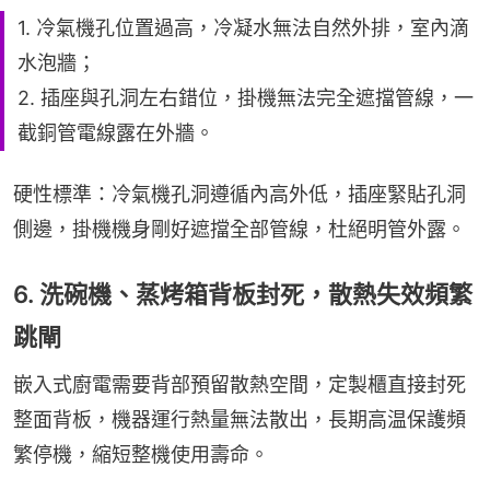
1. 冷氣機孔位置過高，冷凝水無法自然外排，室內滴
水泡牆；
2. 插座與孔洞左右錯位，掛機無法完全遮擋管線，一
截銅管電線露在外牆。
硬性標準：冷氣機孔洞遵循內高外低，插座緊貼孔洞
側邊，掛機機身剛好遮擋全部管線，杜絕明管外露。
6. 洗碗機、蒸烤箱背板封死，散熱失效頻繁
跳閘
嵌入式廚電需要背部預留散熱空間，定製櫃直接封死
整面背板，機器運行熱量無法散出，長期高温保護頻
繁停機，縮短整機使用壽命。